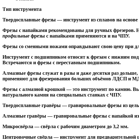
Тип инструмента
Твердосплавные фрезы
— инструмент из сплавов на основе
Ф
резы с напайками
рекомендованы для ручных фрезеров. Н
профильные
фрезы с напайками применяются и на ЧПУ.
Фрезы со сменными ножами
оправдывают свою цену при дл
Инструмент с подшипником относят к
фрезам с нижним по
Встречаются и
фрезы с переставным подшипником
.
Алмазные фрезы
служат в разы и даже десятки раз дольше
применяют для фрезерования больших объёмов ЛДСП и МДФ н
Фрезы с алмазной крошкой
— это инструмент по камню. Вы
натурального камня на специальных станках с ЧПУ.
Твердосплавные гравёры
— гравировальные фрезы из цельн
Алмазные гравёры
— гравировальные фрезы с напайкой из 
Микросвёрла
— свёрла с рабочим диаметром до 3,2 мм.
Центровочные свёрла
— инструмент для предварительной ц