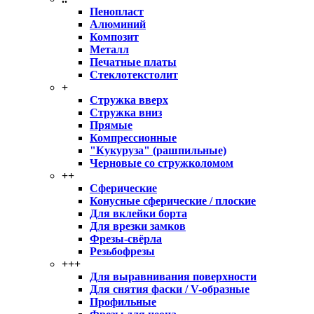
Пенопласт
Алюминий
Композит
Металл
Печатные платы
Стеклотекстолит
+
Стружка вверх
Стружка вниз
Прямые
Компрессионные
"Кукуруза" (рашпильные)
Черновые со стружколомом
++
Сферические
Конусные сферические / плоские
Для вклейки борта
Для врезки замков
Фрезы-свёрла
Резьбофрезы
+++
Для выравнивания поверхности
Для снятия фаски / V-образные
Профильные