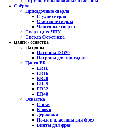
Отрезные и канавочные пластины
Свёрла
Присадочные свёрла
Глухие свёрла
Сквозные свёрла
Чашечные свёрла
Свёрла для ЧПУ
Свёрла Форстнера
Цанги / оснастка
Патроны
Патроны ISO30
Патроны для присадки
Цанги ER
ER11
ER16
ER20
ER25
ER32
ER40
Оснастка
Гайки
Ключи
Державки
Ножи и пластины для фрез
Винты для фрез