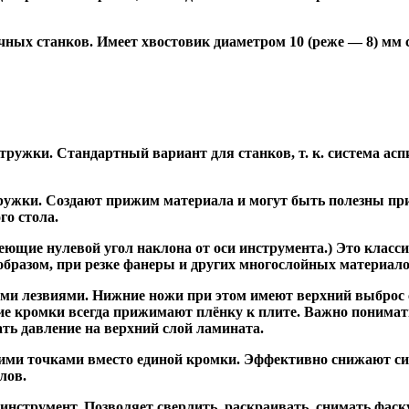
ных станков. Имеет хвостовик диаметром 10 (реже — 8) мм
ужки. Стандартный вариант для станков, т. к. система асп
жки. Создают прижим материала и могут быть полезны при ф
го стола.
ие нулевой угол наклона от оси инструмента.) Это класси
образом, при резке фанеры и других многослойных материало
и лезвиями. Нижние ножи при этом имеют верхний выброс с
ие кромки всегда прижимают плёнку к плите. Важно понимат
ть давление на верхний слой ламината.
и точками вместо единой кромки. Эффективно снижают сил
лов.
трумент. Позволяет сверлить, раскраивать, снимать фаску.