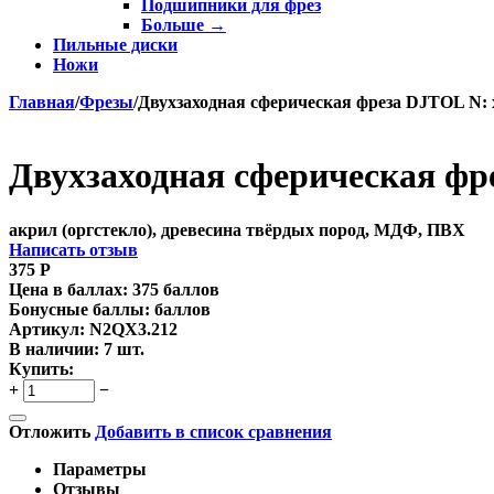
Подшипники для фрез
Больше
→
Пильные диски
Ножи
Главная
/
Фрезы
/
Двухзаходная сферическая фреза DJTOL N: хв
Двухзаходная сферическая фре
акрил (оргстекло), древесина твёрдых пород, МДФ, ПВХ
Написать отзыв
375
Р
Цена в баллах:
375 баллов
Бонусные баллы:
баллов
Артикул:
N2QX3.212
В наличии:
7 шт.
Купить:
+
−
Отложить
Добавить в список сравнения
Параметры
Отзывы