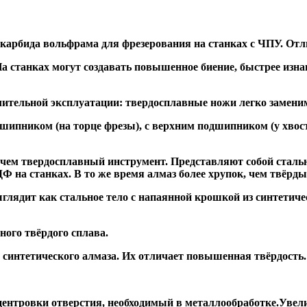
 карбида вольфрама для фрезерования на станках с ЧПУ. Отл
а станках могут создавать повышенное биение, быстрее и
ительной эксплуатации: твердосплавные ножи легко заменим
дшипником
(на торце фрезы),
с верхним подшипником
(у хвос
, чем твердосплавный инструмент. Представляют собой стальн
а станках. В то же время алмаз более хрупок, чем твёрдый 
глядит как стальное тело с напаянной крошкой из синтетиче
ого твёрдого сплава.
синтетического алмаза. Их отличает повышенная твёрдость.
ентровки отверстия, необходимый в металлообработке.Увели