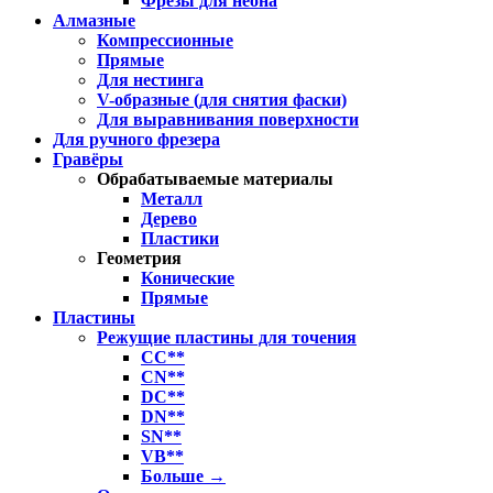
Фрезы для неона
Алмазные
Компрессионные
Прямые
Для нестинга
V-образные (для снятия фаски)
Для выравнивания поверхности
Для ручного фрезера
Гравёры
Обрабатываемые материалы
Металл
Дерево
Пластики
Геометрия
Конические
Прямые
Пластины
Режущие пластины для точения
CC**
CN**
DC**
DN**
SN**
VB**
Больше
→