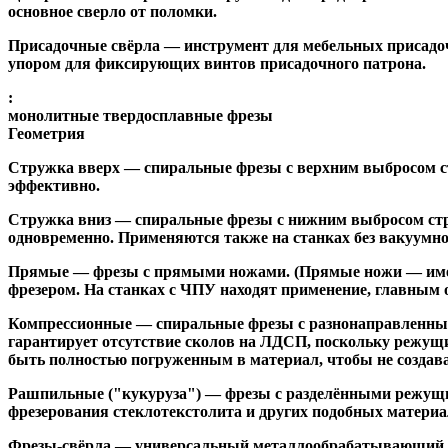
основное сверло от поломки.
Присадочные свёрла
— инструмент для мебельных присадоч
упором для фиксирующих винтов присадочного патрона.
:
монолитные твердосплавные фрезы
Геометрия
Стружка вверх
— спиральные фрезы с верхним выбросом стр
эффективно.
Стружка вниз
— спиральные фрезы с нижним выбросом стру
одновременно. Применяются также на станках без вакуумно
Прямые
— фрезы с прямыми ножами. (Прямые ножи — имеющ
фрезером. На станках с ЧПУ находят применение, главным 
Компрессионные
— спиральные фрезы с разнонаправленным
гарантирует отсутствие сколов на ЛДСП, поскольку режущ
быть полностью погруженным в материал, чтобы не создава
Рашпильные ("кукуруза")
— фрезы с разделёнными режущим
фрезерования стеклотекстолита и других подобных материа
Фрезы-свёрла
— универсальный металлообрабатывающий инс