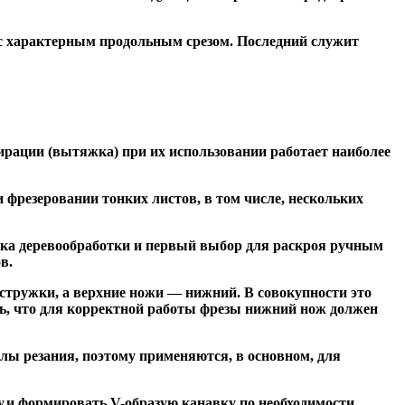
 с характерным продольным срезом. Последний служит
ирации (вытяжка) при их использовании работает наиболее
резеровании тонких листов, в том числе, нескольких
ка деревообработки и первый выбор для раскроя ручным
в.
тружки, а верхние ножи — нижний. В совокупности это
ь, что для корректной работы фрезы нижний нож должен
ы резания, поэтому применяются, в основном, для
и формировать V-образую канавку по необходимости.