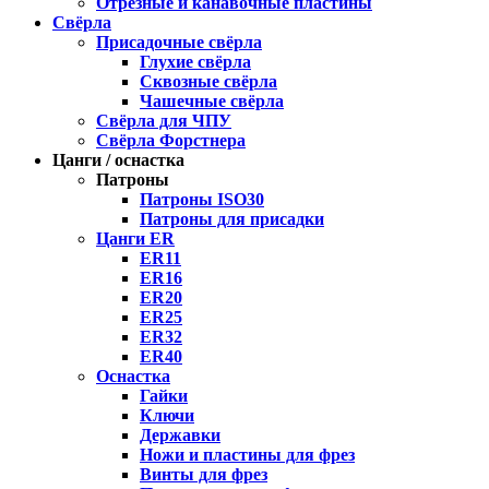
Отрезные и канавочные пластины
Свёрла
Присадочные свёрла
Глухие свёрла
Сквозные свёрла
Чашечные свёрла
Свёрла для ЧПУ
Свёрла Форстнера
Цанги / оснастка
Патроны
Патроны ISO30
Патроны для присадки
Цанги ER
ER11
ER16
ER20
ER25
ER32
ER40
Оснастка
Гайки
Ключи
Державки
Ножи и пластины для фрез
Винты для фрез