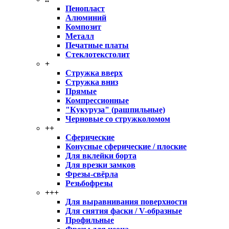
Пенопласт
Алюминий
Композит
Металл
Печатные платы
Стеклотекстолит
+
Стружка вверх
Стружка вниз
Прямые
Компрессионные
"Кукуруза" (рашпильные)
Черновые со стружколомом
++
Сферические
Конусные сферические / плоские
Для вклейки борта
Для врезки замков
Фрезы-свёрла
Резьбофрезы
+++
Для выравнивания поверхности
Для снятия фаски / V-образные
Профильные