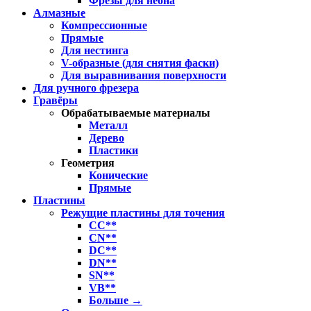
Фрезы для неона
Алмазные
Компрессионные
Прямые
Для нестинга
V-образные (для снятия фаски)
Для выравнивания поверхности
Для ручного фрезера
Гравёры
Обрабатываемые материалы
Металл
Дерево
Пластики
Геометрия
Конические
Прямые
Пластины
Режущие пластины для точения
CC**
CN**
DC**
DN**
SN**
VB**
Больше
→