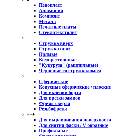
Пенопласт
Алюминий
Композит
Металл
Печатные платы
Стеклотекстолит
+
Стружка вверх
Стружка вниз
Прямые
Компрессионные
"Кукуруза" (рашпильные)
Черновые со стружколомом
++
Сферические
Конусные сферические / плоские
Для вклейки борта
Для врезки замков
Фрезы-свёрла
Резьбофрезы
+++
Для выравнивания поверхности
Для снятия фаски / V-образные
Профильные