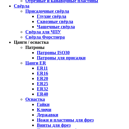
Отрезные и канавочные пластины
Свёрла
Присадочные свёрла
Глухие свёрла
Сквозные свёрла
Чашечные свёрла
Свёрла для ЧПУ
Свёрла Форстнера
Цанги / оснастка
Патроны
Патроны ISO30
Патроны для присадки
Цанги ER
ER11
ER16
ER20
ER25
ER32
ER40
Оснастка
Гайки
Ключи
Державки
Ножи и пластины для фрез
Винты для фрез