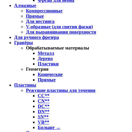
Фрезы для неона
Алмазные
Компрессионные
Прямые
Для нестинга
V-образные (для снятия фаски)
Для выравнивания поверхности
Для ручного фрезера
Гравёры
Обрабатываемые материалы
Металл
Дерево
Пластики
Геометрия
Конические
Прямые
Пластины
Режущие пластины для точения
CC**
CN**
DC**
DN**
SN**
VB**
Больше
→