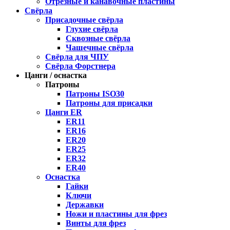
Отрезные и канавочные пластины
Свёрла
Присадочные свёрла
Глухие свёрла
Сквозные свёрла
Чашечные свёрла
Свёрла для ЧПУ
Свёрла Форстнера
Цанги / оснастка
Патроны
Патроны ISO30
Патроны для присадки
Цанги ER
ER11
ER16
ER20
ER25
ER32
ER40
Оснастка
Гайки
Ключи
Державки
Ножи и пластины для фрез
Винты для фрез