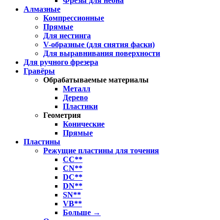
Фрезы для неона
Алмазные
Компрессионные
Прямые
Для нестинга
V-образные (для снятия фаски)
Для выравнивания поверхности
Для ручного фрезера
Гравёры
Обрабатываемые материалы
Металл
Дерево
Пластики
Геометрия
Конические
Прямые
Пластины
Режущие пластины для точения
CC**
CN**
DC**
DN**
SN**
VB**
Больше
→