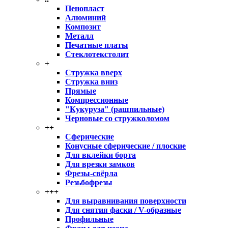
Пенопласт
Алюминий
Композит
Металл
Печатные платы
Стеклотекстолит
+
Стружка вверх
Стружка вниз
Прямые
Компрессионные
"Кукуруза" (рашпильные)
Черновые со стружколомом
++
Сферические
Конусные сферические / плоские
Для вклейки борта
Для врезки замков
Фрезы-свёрла
Резьбофрезы
+++
Для выравнивания поверхности
Для снятия фаски / V-образные
Профильные