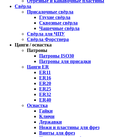
Отрезные и канавочные пластины
Свёрла
Присадочные свёрла
Глухие свёрла
Сквозные свёрла
Чашечные свёрла
Свёрла для ЧПУ
Свёрла Форстнера
Цанги / оснастка
Патроны
Патроны ISO30
Патроны для присадки
Цанги ER
ER11
ER16
ER20
ER25
ER32
ER40
Оснастка
Гайки
Ключи
Державки
Ножи и пластины для фрез
Винты для фрез