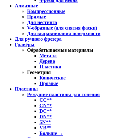
Фрезы для неона
Алмазные
Компрессионные
Прямые
Для нестинга
V-образные (для снятия фаски)
Для выравнивания поверхности
Для ручного фрезера
Гравёры
Обрабатываемые материалы
Металл
Дерево
Пластики
Геометрия
Конические
Прямые
Пластины
Режущие пластины для точения
CC**
CN**
DC**
DN**
SN**
VB**
Больше
→