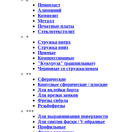
Пенопласт
Алюминий
Композит
Металл
Печатные платы
Стеклотекстолит
+
Стружка вверх
Стружка вниз
Прямые
Компрессионные
"Кукуруза" (рашпильные)
Черновые со стружколомом
++
Сферические
Конусные сферические / плоские
Для вклейки борта
Для врезки замков
Фрезы-свёрла
Резьбофрезы
+++
Для выравнивания поверхности
Для снятия фаски / V-образные
Профильные