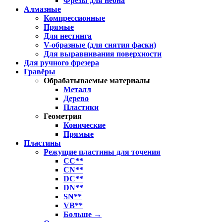
Фрезы для неона
Алмазные
Компрессионные
Прямые
Для нестинга
V-образные (для снятия фаски)
Для выравнивания поверхности
Для ручного фрезера
Гравёры
Обрабатываемые материалы
Металл
Дерево
Пластики
Геометрия
Конические
Прямые
Пластины
Режущие пластины для точения
CC**
CN**
DC**
DN**
SN**
VB**
Больше
→