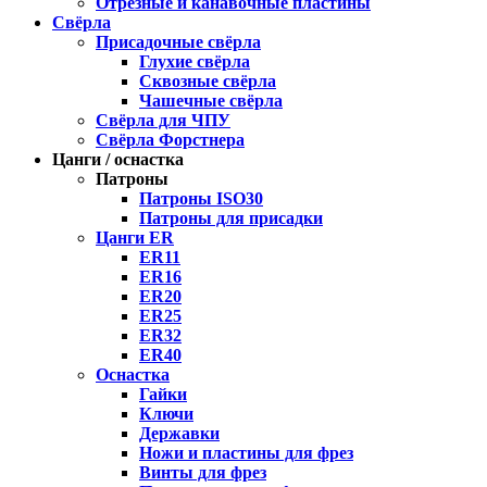
Отрезные и канавочные пластины
Свёрла
Присадочные свёрла
Глухие свёрла
Сквозные свёрла
Чашечные свёрла
Свёрла для ЧПУ
Свёрла Форстнера
Цанги / оснастка
Патроны
Патроны ISO30
Патроны для присадки
Цанги ER
ER11
ER16
ER20
ER25
ER32
ER40
Оснастка
Гайки
Ключи
Державки
Ножи и пластины для фрез
Винты для фрез