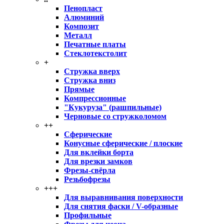
Пенопласт
Алюминий
Композит
Металл
Печатные платы
Стеклотекстолит
+
Стружка вверх
Стружка вниз
Прямые
Компрессионные
"Кукуруза" (рашпильные)
Черновые со стружколомом
++
Сферические
Конусные сферические / плоские
Для вклейки борта
Для врезки замков
Фрезы-свёрла
Резьбофрезы
+++
Для выравнивания поверхности
Для снятия фаски / V-образные
Профильные