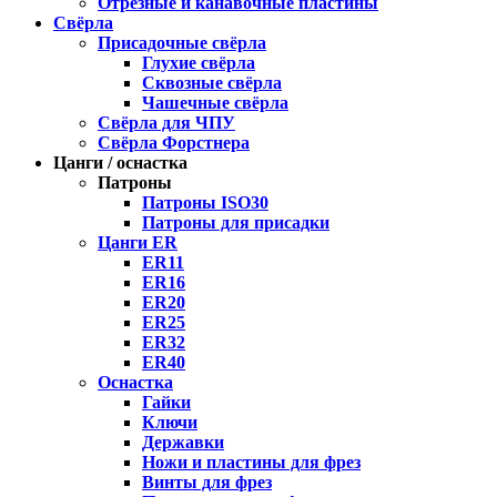
Отрезные и канавочные пластины
Свёрла
Присадочные свёрла
Глухие свёрла
Сквозные свёрла
Чашечные свёрла
Свёрла для ЧПУ
Свёрла Форстнера
Цанги / оснастка
Патроны
Патроны ISO30
Патроны для присадки
Цанги ER
ER11
ER16
ER20
ER25
ER32
ER40
Оснастка
Гайки
Ключи
Державки
Ножи и пластины для фрез
Винты для фрез