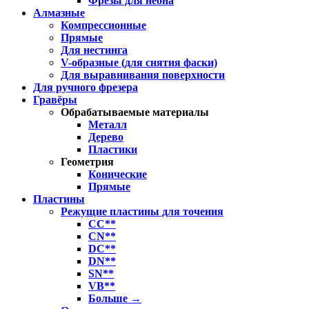
Фрезы для неона
Алмазные
Компрессионные
Прямые
Для нестинга
V-образные (для снятия фаски)
Для выравнивания поверхности
Для ручного фрезера
Гравёры
Обрабатываемые материалы
Металл
Дерево
Пластики
Геометрия
Конические
Прямые
Пластины
Режущие пластины для точения
CC**
CN**
DC**
DN**
SN**
VB**
Больше
→