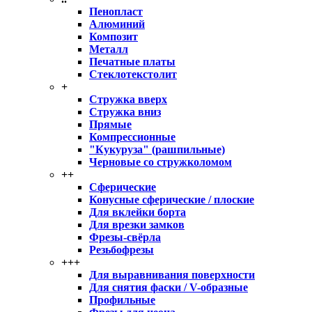
Пенопласт
Алюминий
Композит
Металл
Печатные платы
Стеклотекстолит
+
Стружка вверх
Стружка вниз
Прямые
Компрессионные
"Кукуруза" (рашпильные)
Черновые со стружколомом
++
Сферические
Конусные сферические / плоские
Для вклейки борта
Для врезки замков
Фрезы-свёрла
Резьбофрезы
+++
Для выравнивания поверхности
Для снятия фаски / V-образные
Профильные