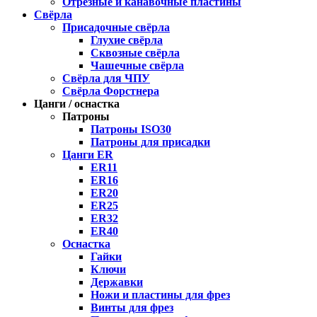
Отрезные и канавочные пластины
Свёрла
Присадочные свёрла
Глухие свёрла
Сквозные свёрла
Чашечные свёрла
Свёрла для ЧПУ
Свёрла Форстнера
Цанги / оснастка
Патроны
Патроны ISO30
Патроны для присадки
Цанги ER
ER11
ER16
ER20
ER25
ER32
ER40
Оснастка
Гайки
Ключи
Державки
Ножи и пластины для фрез
Винты для фрез