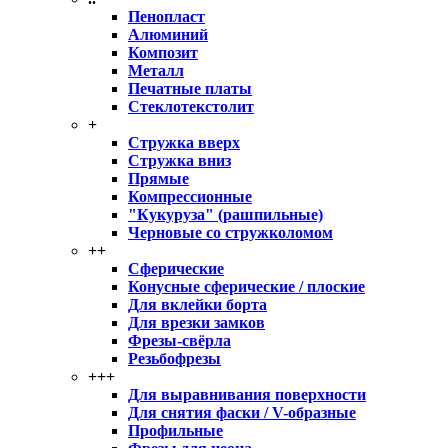
Пенопласт
Алюминий
Композит
Металл
Печатные платы
Стеклотекстолит
+
Стружка вверх
Стружка вниз
Прямые
Компрессионные
"Кукуруза" (рашпильные)
Черновые со стружколомом
++
Сферические
Конусные сферические / плоские
Для вклейки борта
Для врезки замков
Фрезы-свёрла
Резьбофрезы
+++
Для выравнивания поверхности
Для снятия фаски / V-образные
Профильные