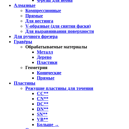
Фрезы для неона
Алмазные
Компрессионные
Прямые
Для нестинга
V-образные (для снятия фаски)
Для выравнивания поверхности
Для ручного фрезера
Гравёры
Обрабатываемые материалы
Металл
Дерево
Пластики
Геометрия
Конические
Прямые
Пластины
Режущие пластины для точения
CC**
CN**
DC**
DN**
SN**
VB**
Больше
→