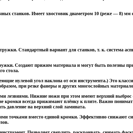
ных станков. Имеет хвостовик диаметром 10 (реже — 8) мм
ужки. Стандартный вариант для станков, т. к. система асп
жки. Создают прижим материала и могут быть полезны при ф
го стола.
ие нулевой угол наклона от оси инструмента.) Это класси
образом, при резке фанеры и других многослойных материало
и лезвиями. Нижние ножи при этом имеют верхний выброс с
ие кромки всегда прижимают плёнку к плите. Важно понимат
ть давление на верхний слой ламината.
и точками вместо единой кромки. Эффективно снижают сил
лов.
трумент. Позволяет сверлить, раскраивать, снимать фаску.