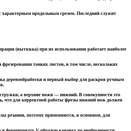
 с характерным продольным срезом. Последний служит
ирации (вытяжка) при их использовании работает наиболее
резеровании тонких листов, в том числе, нескольких
ка деревообработки и первый выбор для раскроя ручным
в.
тружки, а верхние ножи — нижний. В совокупности это
ь, что для корректной работы фрезы нижний нож должен
ы резания, поэтому применяются, в основном, для
и формировать V-образую канавку по необходимости.