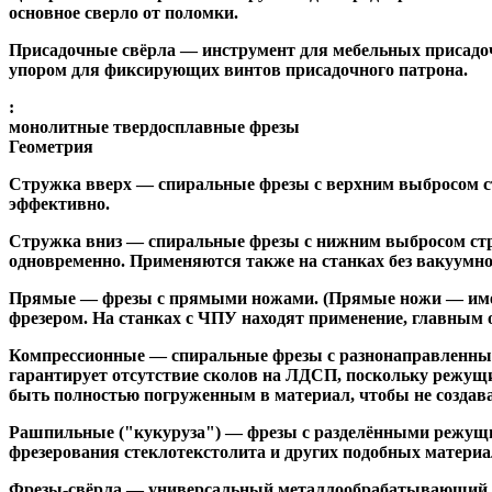
основное сверло от поломки.
Присадочные свёрла
— инструмент для мебельных присадоч
упором для фиксирующих винтов присадочного патрона.
:
монолитные твердосплавные фрезы
Геометрия
Стружка вверх
— спиральные фрезы с верхним выбросом стр
эффективно.
Стружка вниз
— спиральные фрезы с нижним выбросом стру
одновременно. Применяются также на станках без вакуумно
Прямые
— фрезы с прямыми ножами. (Прямые ножи — имеющ
фрезером. На станках с ЧПУ находят применение, главным 
Компрессионные
— спиральные фрезы с разнонаправленным
гарантирует отсутствие сколов на ЛДСП, поскольку режущ
быть полностью погруженным в материал, чтобы не создава
Рашпильные ("кукуруза")
— фрезы с разделёнными режущим
фрезерования стеклотекстолита и других подобных материа
Фрезы-свёрла
— универсальный металлообрабатывающий инс