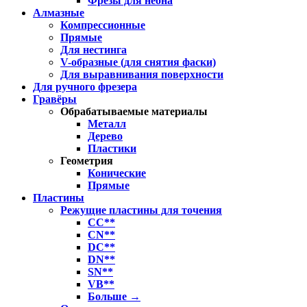
Фрезы для неона
Алмазные
Компрессионные
Прямые
Для нестинга
V-образные (для снятия фаски)
Для выравнивания поверхности
Для ручного фрезера
Гравёры
Обрабатываемые материалы
Металл
Дерево
Пластики
Геометрия
Конические
Прямые
Пластины
Режущие пластины для точения
CC**
CN**
DC**
DN**
SN**
VB**
Больше
→