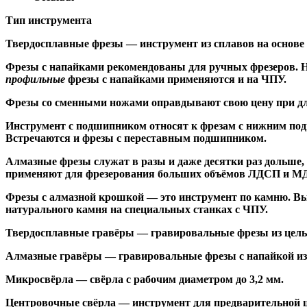
Тип инструмента
Твердосплавные фрезы
— инструмент из сплавов на основе
Ф
резы с напайками
рекомендованы для ручных фрезеров. Н
профильные
фрезы с напайками применяются и на ЧПУ.
Фрезы со сменными ножами
оправдывают свою цену при дл
Инструмент с подшипником относят к
фрезам с нижним по
Встречаются и
фрезы с переставным подшипником
.
Алмазные фрезы
служат в разы и даже десятки раз дольше
применяют для фрезерования больших объёмов ЛДСП и МДФ н
Фрезы с алмазной крошкой
— это инструмент по камню. Вы
натурального камня на специальных станках с ЧПУ.
Твердосплавные гравёры
— гравировальные фрезы из цельн
Алмазные гравёры
— гравировальные фрезы с напайкой из 
Микросвёрла
— свёрла с рабочим диаметром до 3,2 мм.
Центровочные свёрла
— инструмент для предварительной ц