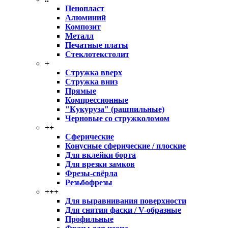
Пенопласт
Алюминий
Композит
Металл
Печатные платы
Стеклотекстолит
+
Стружка вверх
Стружка вниз
Прямые
Компрессионные
"Кукуруза" (рашпильные)
Черновые со стружколомом
++
Сферические
Конусные сферические / плоские
Для вклейки борта
Для врезки замков
Фрезы-свёрла
Резьбофрезы
+++
Для выравнивания поверхности
Для снятия фаски / V-образные
Профильные