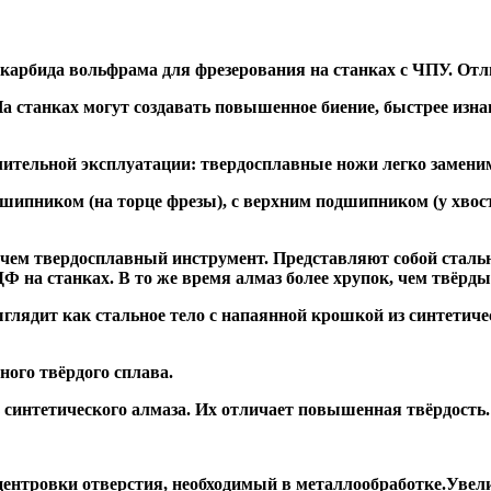
 карбида вольфрама для фрезерования на станках с ЧПУ. Отл
а станках могут создавать повышенное биение, быстрее и
ительной эксплуатации: твердосплавные ножи легко заменим
дшипником
(на торце фрезы),
с верхним подшипником
(у хвос
, чем твердосплавный инструмент. Представляют собой стальн
а станках. В то же время алмаз более хрупок, чем твёрдый 
глядит как стальное тело с напаянной крошкой из синтетиче
ого твёрдого сплава.
синтетического алмаза. Их отличает повышенная твёрдость.
ентровки отверстия, необходимый в металлообработке.Увели