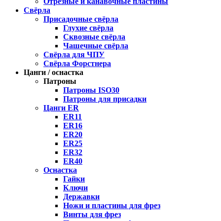
Отрезные и канавочные пластины
Свёрла
Присадочные свёрла
Глухие свёрла
Сквозные свёрла
Чашечные свёрла
Свёрла для ЧПУ
Свёрла Форстнера
Цанги / оснастка
Патроны
Патроны ISO30
Патроны для присадки
Цанги ER
ER11
ER16
ER20
ER25
ER32
ER40
Оснастка
Гайки
Ключи
Державки
Ножи и пластины для фрез
Винты для фрез