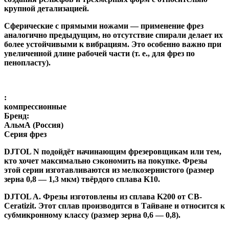
крупной детализацией.
Сферические с прямыми ножами
— применение фрез
аналогично предыдущим, но отсутствие спирали делает их
более устойчивыми к вибрациям. Это особенно важно при
увеличенной длине рабочей части (т. е., для фрез по
пенопласту).
:
компрессионные
Бренд:
АльмА (Россия)
Серия фрез
DJTOL N
подойдёт начинающим фрезеровщикам или тем,
кто хочет максимально сэкономить на покупке. Фрезы
этой серии изготавливаются из мелкозернистого (размер
зерна 0,8 — 1,3 мкм) твёрдого сплава K10.
DJTOL A
.
Фрезы изготовлены из сплава K200 от CB-
Ceratizit. Этот сплав производится в Тайване и относится к
субмикронному классу (размер зерна 0,6 — 0,8).