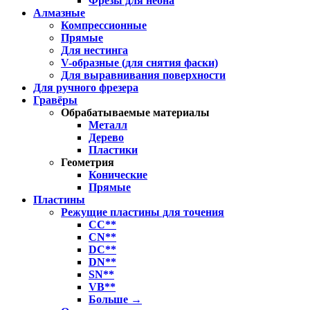
Фрезы для неона
Алмазные
Компрессионные
Прямые
Для нестинга
V-образные (для снятия фаски)
Для выравнивания поверхности
Для ручного фрезера
Гравёры
Обрабатываемые материалы
Металл
Дерево
Пластики
Геометрия
Конические
Прямые
Пластины
Режущие пластины для точения
CC**
CN**
DC**
DN**
SN**
VB**
Больше
→