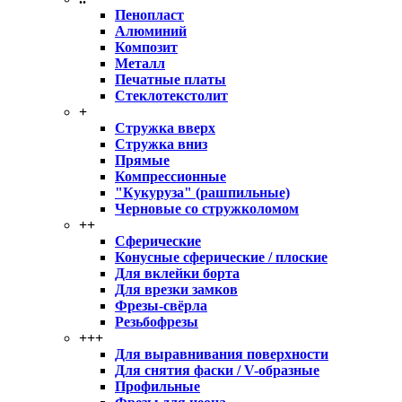
Пенопласт
Алюминий
Композит
Металл
Печатные платы
Стеклотекстолит
+
Стружка вверх
Стружка вниз
Прямые
Компрессионные
"Кукуруза" (рашпильные)
Черновые со стружколомом
++
Сферические
Конусные сферические / плоские
Для вклейки борта
Для врезки замков
Фрезы-свёрла
Резьбофрезы
+++
Для выравнивания поверхности
Для снятия фаски / V-образные
Профильные