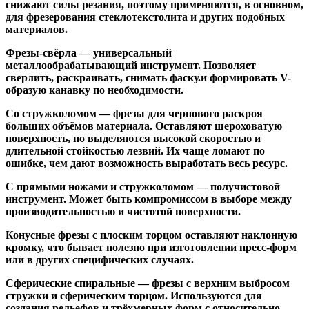
снижают силы резания, поэтому применяются, в основном,
для фрезерования стеклотекстолита и других подобных
материалов.
Фрезы-свёрла
— универсальный
металлообрабатывающий инструмент. Позволяет
сверлить, раскраивать, снимать фаску.и формировать V-
образую канавку по необходимости.
Со стружколомом
— фрезы для чернового раскроя
больших объёмов материала. Оставляют шероховатую
поверхность, но выделяются высокой скоростью и
длительной стойкостью лезвий. Их чаще ломают по
ошибке, чем дают возможность выработать весь ресурс.
С прямыми ножами и стружколомом
— получистовой
инструмент. Может быть компромиссом в выборе между
производительностью и чистотой поверхности.
Конусные фрезы с плоским торцом
оставляют наклонную
кромку, что бывает полезно при изготовлении пресс-форм
или в других специфических случаях.
Сферические спиральные
— фрезы с верхним выбросом
стружки и сферическим торцом. Используются для
создания рельефов и трёхмерных форм с относительно