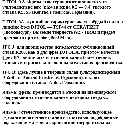
DJTOL AA.
Фрезы этой серии изготавливаются из
ультрадисперсного (размер зерна 0,2 — 0,4) твёрдого
сплава K55SF (Konrad Friedrichs, Германия).
DJTOL 3A:
лучший по характеристикам твёрдый сплав в
линейке фрез DJTOL — TSF44 от CERATIZIT
(Люксембург). Высокие твёрдость (92,7 HRA) и предел
прочности при изгибе (4600 МПа).
JFC J
:
для производства используется субмикронный
сплав K200, как и для фрез DJTOL A, при этом качество
фрез JFC выше за счёт использования более точных
станков и строгого контроля на всех этапах производства.
JFC B:
здесь лучше и твёрдый сплав (ультрадисперсный
K55SF от Konrad Friedrichs, Германия), и класс
оборудования (станки Anka, Германия).
Альма
: фрезы производятся в России на швейцарском
оборудовании с использованием немецких твёрдых
сплавов.
Альма+
: отечественное производство, использующее
германские заточные станки и тщательно подобранные
под каждый материал европейские твёрдые сплавы.