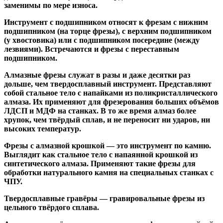
заменимы по мере износа.
Инструмент с подшипником относят к
фрезам с нижним
подшипником
(на торце фрезы),
с верхним подшипником
(у хвостовика) или
с подшипником посередине
(между
лезвиями). Встречаются и
фрезы с переставным
подшипником
.
Алмазные фрезы
служат в разы и даже десятки раз
дольше, чем твердосплавный инструмент. Представляют
собой стальное тело с напайками из поликристаллического
алмаза. Их применяют для фрезерования больших объёмов
ЛДСП и МДФ на станках. В то же время алмаз более
хрупок, чем твёрдый сплав, и не переносит ни ударов, ни
высоких температур.
Фрезы с алмазной крошкой
— это инструмент по камню.
Выглядит как стальное тело с напаянной крошкой из
синтетического алмаза. Применяют такие фрезы для
обработки натурального камня на специальных станках с
ЧПУ.
Твердосплавные гравёры
— гравировальные фрезы из
цельного твёрдого сплава.