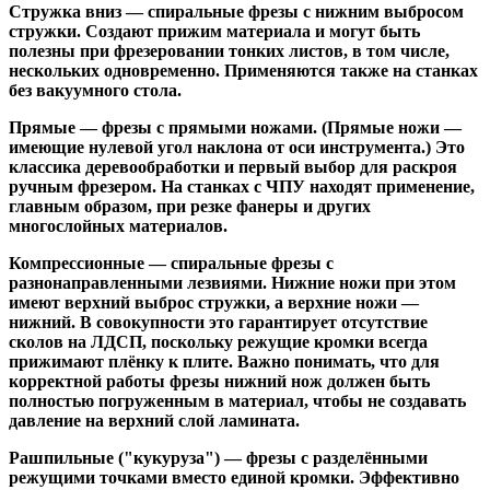
Стружка вниз
— спиральные фрезы с нижним выбросом
стружки. Создают прижим материала и могут быть
полезны при фрезеровании тонких листов, в том числе,
нескольких одновременно. Применяются также на станках
без вакуумного стола.
Прямые
— фрезы с прямыми ножами. (Прямые ножи —
имеющие нулевой угол наклона от оси инструмента.) Это
классика деревообработки и первый выбор для раскроя
ручным фрезером. На станках с ЧПУ находят применение,
главным образом, при резке фанеры и других
многослойных материалов.
Компрессионные
— спиральные фрезы с
разнонаправленными лезвиями. Нижние ножи при этом
имеют верхний выброс стружки, а верхние ножи —
нижний. В совокупности это гарантирует отсутствие
сколов на ЛДСП, поскольку режущие кромки всегда
прижимают плёнку к плите. Важно понимать, что для
корректной работы фрезы нижний нож должен быть
полностью погруженным в материал, чтобы не создавать
давление на верхний слой ламината.
Рашпильные ("кукуруза")
— фрезы с разделёнными
режущими точками вместо единой кромки. Эффективно