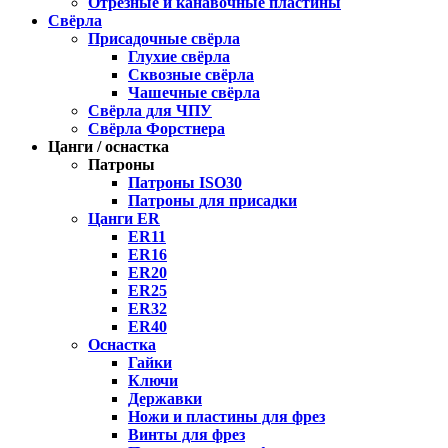
Отрезные и канавочные пластины
Свёрла
Присадочные свёрла
Глухие свёрла
Сквозные свёрла
Чашечные свёрла
Свёрла для ЧПУ
Свёрла Форстнера
Цанги / оснастка
Патроны
Патроны ISO30
Патроны для присадки
Цанги ER
ER11
ER16
ER20
ER25
ER32
ER40
Оснастка
Гайки
Ключи
Державки
Ножи и пластины для фрез
Винты для фрез