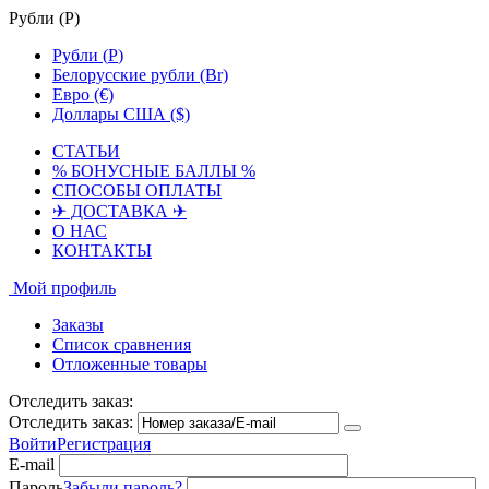
Рубли (
Р
)
Рубли (
Р
)
Белорусские рубли (Br)
Евро (€)
Доллары США ($)
СТАТЬИ
% БОНУСНЫЕ БАЛЛЫ %
СПОСОБЫ ОПЛАТЫ
✈ ДОСТАВКА ✈
О НАС
КОНТАКТЫ
Мой профиль
Заказы
Список сравнения
Отложенные товары
Отследить заказ:
Отследить заказ:
Войти
Регистрация
E-mail
Пароль
Забыли пароль?