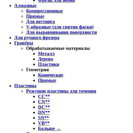
Фрезы для неона
Алмазные
Компрессионные
Прямые
Для нестинга
V-образные (для снятия фаски)
Для выравнивания поверхности
Для ручного фрезера
Гравёры
Обрабатываемые материалы
Металл
Дерево
Пластики
Геометрия
Конические
Прямые
Пластины
Режущие пластины для точения
CC**
CN**
DC**
DN**
SN**
VB**
Больше
→