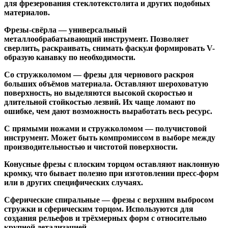
для фрезерования стеклотекстолита и других подобных
материалов.
Фрезы-свёрла
— универсальный
металлообрабатывающий инструмент. Позволяет
сверлить, раскраивать, снимать фаску.и формировать V-
образую канавку по необходимости.
Со стружколомом
— фрезы для чернового раскроя
больших объёмов материала. Оставляют шероховатую
поверхность, но выделяются высокой скоростью и
длительной стойкостью лезвий. Их чаще ломают по
ошибке, чем дают возможность выработать весь ресурс.
С прямыми ножами и стружколомом
— получистовой
инструмент. Может быть компромиссом в выборе между
производительностью и чистотой поверхности.
Конусные фрезы с плоским торцом
оставляют наклонную
кромку, что бывает полезно при изготовлении пресс-форм
или в других специфических случаях.
Сферические спиральные
— фрезы с верхним выбросом
стружки и сферическим торцом. Используются для
создания рельефов и трёхмерных форм с относительно
крупной детализацией.