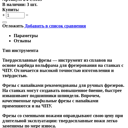
В наличии:
3 шт.
Купить:
+
−
Отложить
Добавить в список сравнения
Параметры
Отзывы
Тип инструмента
Твердосплавные фрезы
— инструмент из сплавов на
основе карбида вольфрама для фрезерования на станках с
ЧПУ. Отличается высокой точностью изготовления и
твёрдостью.
Ф
резы с напайками
рекомендованы для ручных фрезеров.
На станках могут создавать повышенное биение, быстрее
изнашивают подшипники шпинделя. Впрочем,
качественные
профильные
фрезы с напайками
применяются и на ЧПУ.
Фрезы со сменными ножами
оправдывают свою цену при
длительной эксплуатации: твердосплавные ножи легко
заменимы по мере износа.