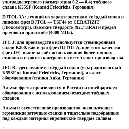
ультрадисперсного (размер зерна 0,2 — 0,4) твёрдого
сплава K55SF (Konrad Friedrichs, Германия).
DJTOL 3A:
лучший по характеристикам твёрдый сплав в
линейке фрез DJTOL — TSF44 от CERATIZIT
(Люксембург). Высокие твёрдость (92,7 HRA) и предел
прочности при изгибе (4600 МПа).
JFC J
:
для производства используется субмикронный
сплав K200, как и для фрез DJTOL A, при этом качество
фрез JFC выше за счёт использования более точных
станков и строгого контроля на всех этапах производства.
JFC B:
здесь лучше и твёрдый сплав (ультрадисперсный
K55SF от Konrad Friedrichs, Германия), и класс
оборудования (станки Anka, Германия).
Альма
: фрезы производятся в России на швейцарском
оборудовании с использованием немецких твёрдых
сплавов.
Альма+
: отечественное производство, использующее
германские заточные станки и тщательно подобранные
под каждый материал европейские твёрдые сплавы.
: