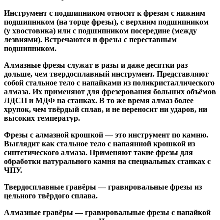
Инструмент с подшипником относят к
фрезам с нижним
подшипником
(на торце фрезы),
с верхним подшипником
(у хвостовика) или
с подшипником посередине
(между
лезвиями). Встречаются и
фрезы с переставным
подшипником
.
Алмазные фрезы
служат в разы и даже десятки раз
дольше, чем твердосплавный инструмент. Представляют
собой стальное тело с напайками из поликристаллического
алмаза. Их применяют для фрезерования больших объёмов
ЛДСП и МДФ на станках. В то же время алмаз более
хрупок, чем твёрдый сплав, и не переносит ни ударов, ни
высоких температур.
Фрезы с алмазной крошкой
— это инструмент по камню.
Выглядит как стальное тело с напаянной крошкой из
синтетического алмаза. Применяют такие фрезы для
обработки натурального камня на специальных станках с
ЧПУ.
Твердосплавные гравёры
— гравировальные фрезы из
цельного твёрдого сплава.
Алмазные гравёры
— гравировальные фрезы с напайкой