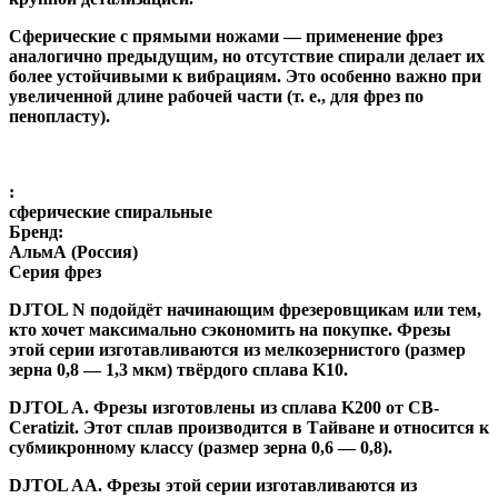
Сферические с прямыми ножами
— применение фрез
аналогично предыдущим, но отсутствие спирали делает их
более устойчивыми к вибрациям. Это особенно важно при
увеличенной длине рабочей части (т. е., для фрез по
пенопласту).
:
сферические спиральные
Бренд:
АльмА (Россия)
Серия фрез
DJTOL N
подойдёт начинающим фрезеровщикам или тем,
кто хочет максимально сэкономить на покупке. Фрезы
этой серии изготавливаются из мелкозернистого (размер
зерна 0,8 — 1,3 мкм) твёрдого сплава K10.
DJTOL A
.
Фрезы изготовлены из сплава K200 от CB-
Ceratizit. Этот сплав производится в Тайване и относится к
субмикронному классу (размер зерна 0,6 — 0,8).
DJTOL AA.
Фрезы этой серии изготавливаются из