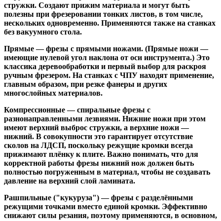
стружки. Создают прижим материала и могут быть
полезны при фрезеровании тонких листов, в том числе,
нескольких одновременно. Применяются также на станках
без вакуумного стола.
Прямые
— фрезы с прямыми ножами. (Прямые ножи —
имеющие нулевой угол наклона от оси инструмента.) Это
классика деревообработки и первый выбор для раскроя
ручным фрезером. На станках с ЧПУ находят применение,
главным образом, при резке фанеры и других
многослойных материалов.
Компрессионные
— спиральные фрезы с
разнонаправленными лезвиями. Нижние ножи при этом
имеют верхний выброс стружки, а верхние ножи —
нижний. В совокупности это гарантирует отсутствие
сколов на ЛДСП, поскольку режущие кромки всегда
прижимают плёнку к плите. Важно понимать, что для
корректной работы фрезы нижний нож должен быть
полностью погруженным в материал, чтобы не создавать
давление на верхний слой ламината.
Рашпильные ("кукуруза")
— фрезы с разделёнными
режущими точками вместо единой кромки. Эффективно
снижают силы резания, поэтому применяются, в основном,