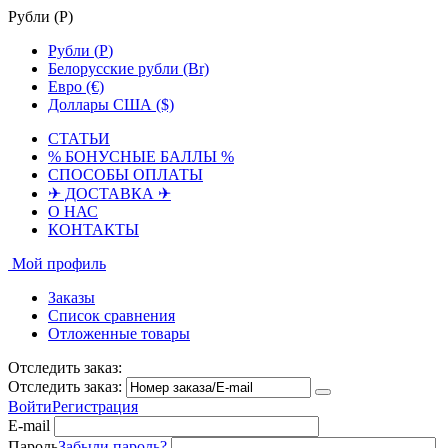
Рубли (
Р
)
Рубли (
Р
)
Белорусские рубли (Br)
Евро (€)
Доллары США ($)
СТАТЬИ
% БОНУСНЫЕ БАЛЛЫ %
СПОСОБЫ ОПЛАТЫ
✈ ДОСТАВКА ✈
О НАС
КОНТАКТЫ
Мой профиль
Заказы
Список сравнения
Отложенные товары
Отследить заказ:
Отследить заказ:
Войти
Регистрация
E-mail
Пароль
Забыли пароль?