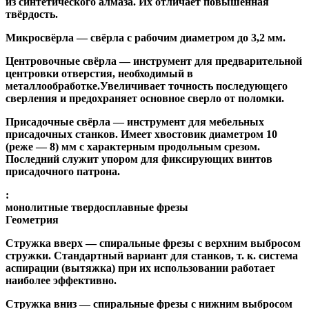
из синтетического алмаза. Их отличает повышенная
твёрдость.
Микросвёрла
— свёрла с рабочим диаметром до 3,2 мм.
Центровочные свёрла
— инструмент для предварительной
центровки отверстия, необходимый в
металлообработке.Увеличивает точность последующего
сверления и предохраняет основное сверло от поломки.
Присадочные свёрла
— инструмент для мебельных
присадочных станков. Имеет хвостовик диаметром 10
(реже — 8) мм с характерным продольным срезом.
Последний служит упором для фиксирующих винтов
присадочного патрона.
:
монолитные твердосплавные фрезы
Геометрия
Стружка вверх
— спиральные фрезы с верхним выбросом
стружки. Стандартный вариант для станков, т. к. система
аспирации (вытяжка) при их использовании работает
наиболее эффективно.
Стружка вниз
— спиральные фрезы с нижним выбросом