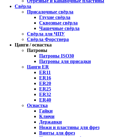
Отрезные и канавочные пластины
Свёрла
Присадочные свёрла
Глухие свёрла
Сквозные свёрла
Чашечные свёрла
Свёрла для ЧПУ
Свёрла Форстнера
Цанги / оснастка
Патроны
Патроны ISO30
Патроны для присадки
Цанги ER
ER11
ER16
ER20
ER25
ER32
ER40
Оснастка
Гайки
Ключи
Державки
Ножи и пластины для фрез
Винты для фрез