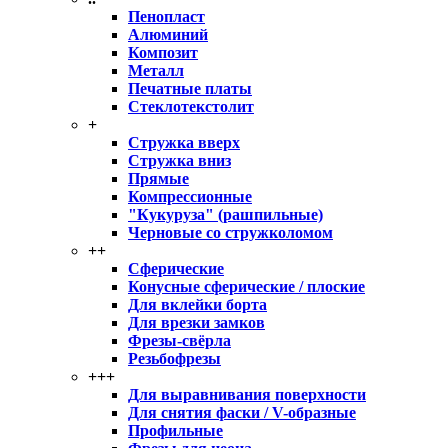
Пенопласт
Алюминий
Композит
Металл
Печатные платы
Стеклотекстолит
+
Стружка вверх
Стружка вниз
Прямые
Компрессионные
"Кукуруза" (рашпильные)
Черновые со стружколомом
++
Сферические
Конусные сферические / плоские
Для вклейки борта
Для врезки замков
Фрезы-свёрла
Резьбофрезы
+++
Для выравнивания поверхности
Для снятия фаски / V-образные
Профильные