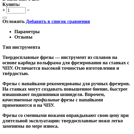
Купить:
+
−
Отложить
Добавить в список сравнения
Параметры
Отзывы
Тип инструмента
Твердосплавные фрезы
— инструмент из сплавов на
основе карбида вольфрама для фрезерования на станках с
ЧПУ. Отличается высокой точностью изготовления и
твёрдостью.
Ф
резы с напайками
рекомендованы для ручных фрезеров.
На станках могут создавать повышенное биение, быстрее
изнашивают подшипники шпинделя. Впрочем,
качественные
профильные
фрезы с напайками
применяются и на ЧПУ.
Фрезы со сменными ножами
оправдывают свою цену при
длительной эксплуатации: твердосплавные ножи легко
заменимы по мере износа.