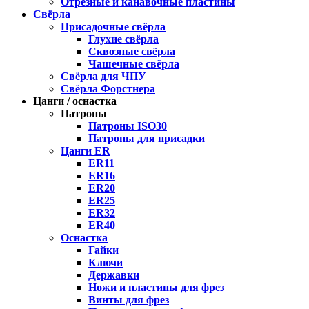
Отрезные и канавочные пластины
Свёрла
Присадочные свёрла
Глухие свёрла
Сквозные свёрла
Чашечные свёрла
Свёрла для ЧПУ
Свёрла Форстнера
Цанги / оснастка
Патроны
Патроны ISO30
Патроны для присадки
Цанги ER
ER11
ER16
ER20
ER25
ER32
ER40
Оснастка
Гайки
Ключи
Державки
Ножи и пластины для фрез
Винты для фрез