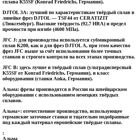
сплава K55SF (Konrad Friedrichs, Германия).
DJTOL 3A:
лучший по характеристикам твёрдый сплав в
линейке фрез DJTOL — TSF44 от CERATIZIT
(Люксембург). Высокие твёрдость (92,7 HRA) и предел
прочности при изгибе (4600 МПа).
JFC J
:
для производства используется субмикронный
сплав K200, как и для фрез DJTOL A, при этом качество
фрез JFC выше за счёт использования более точных
станков и строгого контроля на всех этапах производства.
JFC B:
здесь лучше и твёрдый сплав (ультрадисперсный
K55SF от Konrad Friedrichs, Германия), и класс
оборудования (станки Anka, Германия).
Альма
: фрезы производятся в России на швейцарском
оборудовании с использованием немецких твёрдых
сплавов.
Альма+
: отечественное производство, использующее
германские заточные станки и тщательно подобранные
под каждый материал европейские твёрдые сплавы.
:
Альма