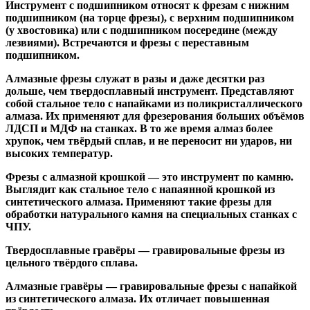
Инструмент с подшипником относят к
фрезам с нижним
подшипником
(на торце фрезы),
с верхним подшипником
(у хвостовика) или
с подшипником посередине
(между
лезвиями). Встречаются и
фрезы с переставным
подшипником
.
Алмазные фрезы
служат в разы и даже десятки раз
дольше, чем твердосплавный инструмент. Представляют
собой стальное тело с напайками из поликристаллического
алмаза. Их применяют для фрезерования больших объёмов
ЛДСП и МДФ на станках. В то же время алмаз более
хрупок, чем твёрдый сплав, и не переносит ни ударов, ни
высоких температур.
Фрезы с алмазной крошкой
— это инструмент по камню.
Выглядит как стальное тело с напаянной крошкой из
синтетического алмаза. Применяют такие фрезы для
обработки натурального камня на специальных станках с
ЧПУ.
Твердосплавные гравёры
— гравировальные фрезы из
цельного твёрдого сплава.
Алмазные гравёры
— гравировальные фрезы с напайкой
из синтетического алмаза. Их отличает повышенная