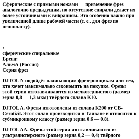
Сферические с прямыми ножами
— применение фрез
аналогично предыдущим, но отсутствие спирали делает их
более устойчивыми к вибрациям. Это особенно важно при
увеличенной длине рабочей части (т. е., для фрез по
пенопласту).
:
сферические спиральные
Бренд:
АльмА (Россия)
Серия фрез
DJTOL N
подойдёт начинающим фрезеровщикам или тем,
кто хочет максимально сэкономить на покупке. Фрезы
этой серии изготавливаются из мелкозернистого (размер
зерна 0,8 — 1,3 мкм) твёрдого сплава K10.
DJTOL A
.
Фрезы изготовлены из сплава K200 от CB-
Ceratizit. Этот сплав производится в Тайване и относится к
субмикронному классу (размер зерна 0,6 — 0,8).
DJTOL AA.
Фрезы этой серии изготавливаются из
ультрадисперсного (размер зерна 0,2 — 0,4) твёрдого