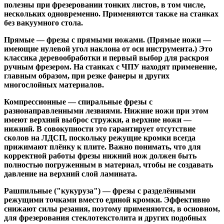
полезны при фрезеровании тонких листов, в том числе,
нескольких одновременно. Применяются также на станках
без вакуумного стола.
Прямые
— фрезы с прямыми ножами. (Прямые ножи —
имеющие нулевой угол наклона от оси инструмента.) Это
классика деревообработки и первый выбор для раскроя
ручным фрезером. На станках с ЧПУ находят применение,
главным образом, при резке фанеры и других
многослойных материалов.
Компрессионные
— спиральные фрезы с
разнонаправленными лезвиями. Нижние ножи при этом
имеют верхний выброс стружки, а верхние ножи —
нижний. В совокупности это гарантирует отсутствие
сколов на ЛДСП, поскольку режущие кромки всегда
прижимают плёнку к плите. Важно понимать, что для
корректной работы фрезы нижний нож должен быть
полностью погруженным в материал, чтобы не создавать
давление на верхний слой ламината.
Рашпильные ("кукуруза")
— фрезы с разделёнными
режущими точками вместо единой кромки. Эффективно
снижают силы резания, поэтому применяются, в основном,
для фрезерования стеклотекстолита и других подобных