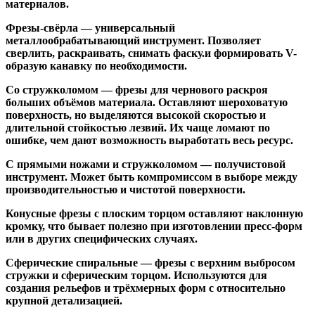
материалов.
Фрезы-свёрла
— универсальный
металлообрабатывающий инструмент. Позволяет
сверлить, раскраивать, снимать фаску.и формировать V-
образую канавку по необходимости.
Со стружколомом
— фрезы для чернового раскроя
больших объёмов материала. Оставляют шероховатую
поверхность, но выделяются высокой скоростью и
длительной стойкостью лезвий. Их чаще ломают по
ошибке, чем дают возможность выработать весь ресурс.
С прямыми ножами и стружколомом
— получистовой
инструмент. Может быть компромиссом в выборе между
производительностью и чистотой поверхности.
Конусные фрезы с плоским торцом
оставляют наклонную
кромку, что бывает полезно при изготовлении пресс-форм
или в других специфических случаях.
Сферические спиральные
— фрезы с верхним выбросом
стружки и сферическим торцом. Используются для
создания рельефов и трёхмерных форм с относительно
крупной детализацией.