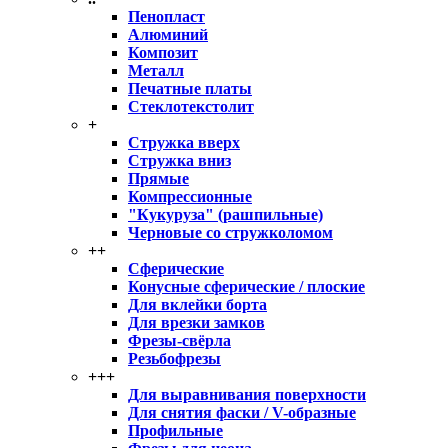
Пенопласт
Алюминий
Композит
Металл
Печатные платы
Стеклотекстолит
+
Стружка вверх
Стружка вниз
Прямые
Компрессионные
"Кукуруза" (рашпильные)
Черновые со стружколомом
++
Сферические
Конусные сферические / плоские
Для вклейки борта
Для врезки замков
Фрезы-свёрла
Резьбофрезы
+++
Для выравнивания поверхности
Для снятия фаски / V-образные
Профильные