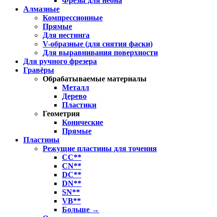
Фрезы для неона
Алмазные
Компрессионные
Прямые
Для нестинга
V-образные (для снятия фаски)
Для выравнивания поверхности
Для ручного фрезера
Гравёры
Обрабатываемые материалы
Металл
Дерево
Пластики
Геометрия
Конические
Прямые
Пластины
Режущие пластины для точения
CC**
CN**
DC**
DN**
SN**
VB**
Больше
→