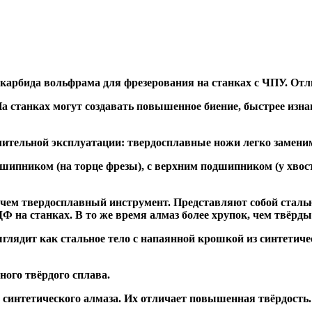
 карбида вольфрама для фрезерования на станках с ЧПУ. Отл
а станках могут создавать повышенное биение, быстрее и
ительной эксплуатации: твердосплавные ножи легко заменим
дшипником
(на торце фрезы),
с верхним подшипником
(у хвос
, чем твердосплавный инструмент. Представляют собой стальн
а станках. В то же время алмаз более хрупок, чем твёрдый 
глядит как стальное тело с напаянной крошкой из синтетиче
ого твёрдого сплава.
синтетического алмаза. Их отличает повышенная твёрдость.