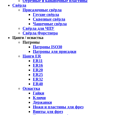
Отрезные и канавочные пластины
Свёрла
Присадочные свёрла
Глухие свёрла
Сквозные свёрла
Чашечные свёрла
Свёрла для ЧПУ
Свёрла Форстнера
Цанги / оснастка
Патроны
Патроны ISO30
Патроны для присадки
Цанги ER
ER11
ER16
ER20
ER25
ER32
ER40
Оснастка
Гайки
Ключи
Державки
Ножи и пластины для фрез
Винты для фрез