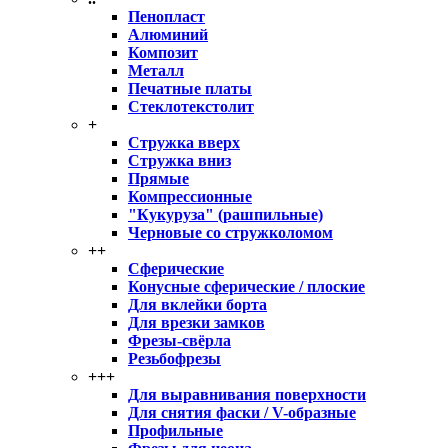
Пенопласт
Алюминий
Композит
Металл
Печатные платы
Стеклотекстолит
+
Стружка вверх
Стружка вниз
Прямые
Компрессионные
"Кукуруза" (рашпильные)
Черновые со стружколомом
++
Сферические
Конусные сферические / плоские
Для вклейки борта
Для врезки замков
Фрезы-свёрла
Резьбофрезы
+++
Для выравнивания поверхности
Для снятия фаски / V-образные
Профильные