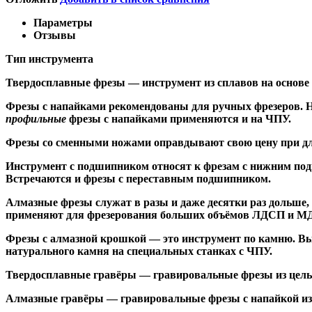
Параметры
Отзывы
Тип инструмента
Твердосплавные фрезы
— инструмент из сплавов на основе
Ф
резы с напайками
рекомендованы для ручных фрезеров. Н
профильные
фрезы с напайками применяются и на ЧПУ.
Фрезы со сменными ножами
оправдывают свою цену при дл
Инструмент с подшипником относят к
фрезам с нижним по
Встречаются и
фрезы с переставным подшипником
.
Алмазные фрезы
служат в разы и даже десятки раз дольше
применяют для фрезерования больших объёмов ЛДСП и МДФ н
Фрезы с алмазной крошкой
— это инструмент по камню. Вы
натурального камня на специальных станках с ЧПУ.
Твердосплавные гравёры
— гравировальные фрезы из цельн
Алмазные гравёры
— гравировальные фрезы с напайкой из 