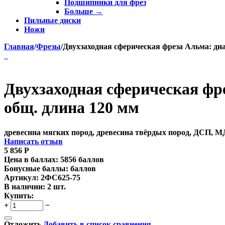
Подшипники для фрез
Больше
→
Пильные диски
Ножи
Главная
/
Фрезы
/
Двухзаходная сферическая фреза Альма: диа
Двухзаходная сферическая фре
общ. длина 120 мм
древесина мягких пород, древесина твёрдых пород, ДСП, М
Написать отзыв
5 856
Р
Цена в баллах:
5856 баллов
Бонусные баллы:
баллов
Артикул:
2ФС625-75
В наличии:
2 шт.
Купить:
+
−
Отложить
Добавить в список сравнения