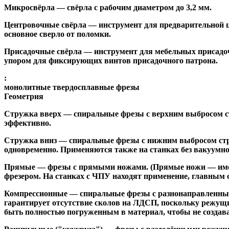
Микросвёрла
— свёрла с рабочим диаметром до 3,2 мм.
Центровочные свёрла
— инструмент для предварительной ц
основное сверло от поломки.
Присадочные свёрла
— инструмент для мебельных присадоч
упором для фиксирующих винтов присадочного патрона.
:
монолитные твердосплавные фрезы
Геометрия
Стружка вверх
— спиральные фрезы с верхним выбросом стр
эффективно.
Стружка вниз
— спиральные фрезы с нижним выбросом стру
одновременно. Применяются также на станках без вакуумно
Прямые
— фрезы с прямыми ножами. (Прямые ножи — имеющ
фрезером. На станках с ЧПУ находят применение, главным 
Компрессионные
— спиральные фрезы с разнонаправленным
гарантирует отсутствие сколов на ЛДСП, поскольку режущ
быть полностью погруженным в материал, чтобы не создава