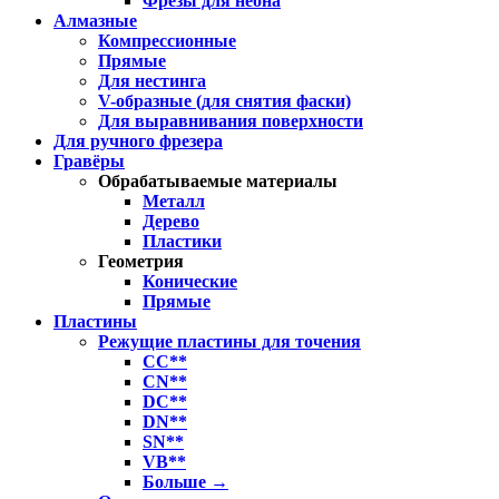
Фрезы для неона
Алмазные
Компрессионные
Прямые
Для нестинга
V-образные (для снятия фаски)
Для выравнивания поверхности
Для ручного фрезера
Гравёры
Обрабатываемые материалы
Металл
Дерево
Пластики
Геометрия
Конические
Прямые
Пластины
Режущие пластины для точения
CC**
CN**
DC**
DN**
SN**
VB**
Больше
→