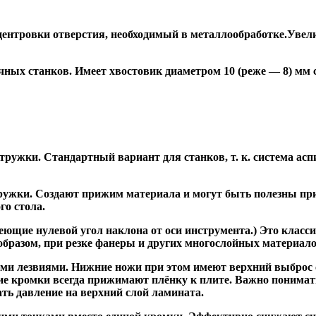
ентровки отверстия, необходимый в металлообработке.Увели
ных станков. Имеет хвостовик диаметром 10 (реже — 8) мм
ужки. Стандартный вариант для станков, т. к. система асп
жки. Создают прижим материала и могут быть полезны при ф
го стола.
ие нулевой угол наклона от оси инструмента.) Это класси
образом, при резке фанеры и других многослойных материало
и лезвиями. Нижние ножи при этом имеют верхний выброс с
ие кромки всегда прижимают плёнку к плите. Важно понимат
ть давление на верхний слой ламината.