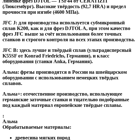
линейке фрез DJTOL — TSF44 от CERATIZIT
(Люксембург). Высокие твёрдость (92,7 HRA) и предел
прочности при изгибе (4600 МПа).
JFC J
:
для производства используется субмикронный
сплав K200, как и для фрез DJTOL A, при этом качество
фрез JFC выше за счёт использования более точных
станков и строгого контроля на всех этапах производства.
JFC B:
здесь лучше и твёрдый сплав (ультрадисперсный
K55SF от Konrad Friedrichs, Германия), и класс
оборудования (станки Anka, Германия).
Альма
: фрезы производятся в России на швейцарском
оборудовании с использованием немецких твёрдых
сплавов.
Альма+
: отечественное производство, использующее
германские заточные станки и тщательно подобранные
под каждый материал европейские твёрдые сплавы.
:
Альма
Обрабатываемые материалы:
древесина мягких пород