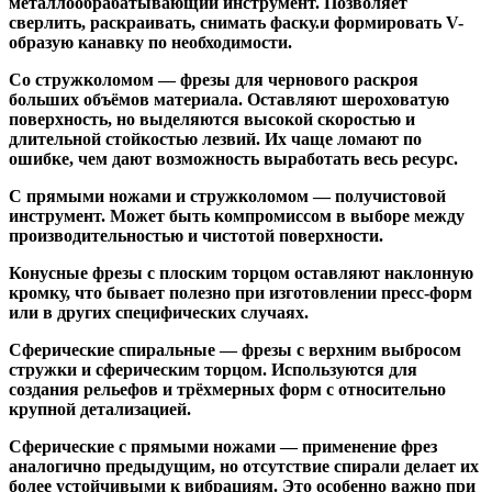
металлообрабатывающий инструмент. Позволяет
сверлить, раскраивать, снимать фаску.и формировать V-
образую канавку по необходимости.
Со стружколомом
— фрезы для чернового раскроя
больших объёмов материала. Оставляют шероховатую
поверхность, но выделяются высокой скоростью и
длительной стойкостью лезвий. Их чаще ломают по
ошибке, чем дают возможность выработать весь ресурс.
С прямыми ножами и стружколомом
— получистовой
инструмент. Может быть компромиссом в выборе между
производительностью и чистотой поверхности.
Конусные фрезы с плоским торцом
оставляют наклонную
кромку, что бывает полезно при изготовлении пресс-форм
или в других специфических случаях.
Сферические спиральные
— фрезы с верхним выбросом
стружки и сферическим торцом. Используются для
создания рельефов и трёхмерных форм с относительно
крупной детализацией.
Сферические с прямыми ножами
— применение фрез
аналогично предыдущим, но отсутствие спирали делает их
более устойчивыми к вибрациям. Это особенно важно при