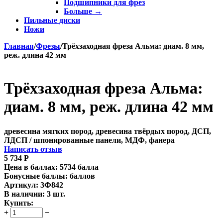
Подшипники для фрез
Больше
→
Пильные диски
Ножи
Главная
/
Фрезы
/
Трёхзаходная фреза Альма: диам. 8 мм,
реж. длина 42 мм
Трёхзаходная фреза Альма:
диам. 8 мм, реж. длина 42 мм
древесина мягких пород, древесина твёрдых пород, ДСП,
ЛДСП / шпонированные панели, МДФ, фанера
Написать отзыв
5 734
Р
Цена в баллах:
5734 балла
Бонусные баллы:
баллов
Артикул:
3Ф842
В наличии:
3 шт.
Купить:
+
−