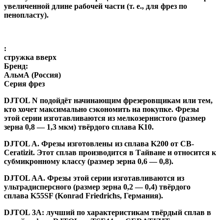
увеличенной длине рабочей части (т. е., для фрез по
пенопласту).
:
стружка вверх
Бренд:
АльмА (Россия)
Серия фрез
DJTOL N
подойдёт начинающим фрезеровщикам или тем,
кто хочет максимально сэкономить на покупке. Фрезы
этой серии изготавливаются из мелкозернистого (размер
зерна 0,8 — 1,3 мкм) твёрдого сплава K10.
DJTOL A
.
Фрезы изготовлены из сплава K200 от CB-
Ceratizit. Этот сплав производится в Тайване и относится к
субмикронному классу (размер зерна 0,6 — 0,8).
DJTOL AA.
Фрезы этой серии изготавливаются из
ультрадисперсного (размер зерна 0,2 — 0,4) твёрдого
сплава K55SF (Konrad Friedrichs, Германия).
DJTOL 3A:
лучший по характеристикам твёрдый сплав в