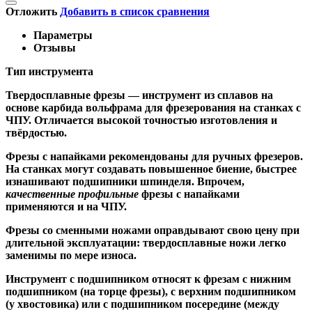
Отложить
Добавить в список сравнения
Параметры
Отзывы
Тип инструмента
Твердосплавные фрезы
— инструмент из сплавов на
основе карбида вольфрама для фрезерования на станках с
ЧПУ. Отличается высокой точностью изготовления и
твёрдостью.
Ф
резы с напайками
рекомендованы для ручных фрезеров.
На станках могут создавать повышенное биение, быстрее
изнашивают подшипники шпинделя. Впрочем,
качественные
профильные
фрезы с напайками
применяются и на ЧПУ.
Фрезы со сменными ножами
оправдывают свою цену при
длительной эксплуатации: твердосплавные ножи легко
заменимы по мере износа.
Инструмент с подшипником относят к
фрезам с нижним
подшипником
(на торце фрезы),
с верхним подшипником
(у хвостовика) или
с подшипником посередине
(между