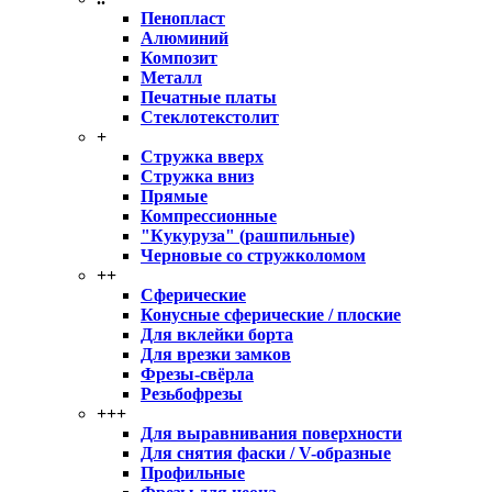
Пенопласт
Алюминий
Композит
Металл
Печатные платы
Стеклотекстолит
+
Стружка вверх
Стружка вниз
Прямые
Компрессионные
"Кукуруза" (рашпильные)
Черновые со стружколомом
++
Сферические
Конусные сферические / плоские
Для вклейки борта
Для врезки замков
Фрезы-свёрла
Резьбофрезы
+++
Для выравнивания поверхности
Для снятия фаски / V-образные
Профильные