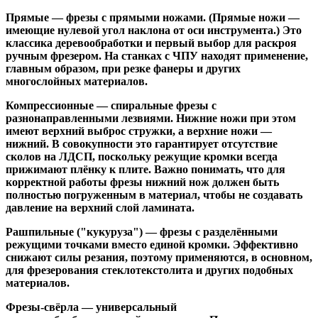
Прямые
— фрезы с прямыми ножами. (Прямые ножи —
имеющие нулевой угол наклона от оси инструмента.) Это
классика деревообработки и первый выбор для раскроя
ручным фрезером. На станках с ЧПУ находят применение,
главным образом, при резке фанеры и других
многослойных материалов.
Компрессионные
— спиральные фрезы с
разнонаправленными лезвиями. Нижние ножи при этом
имеют верхний выброс стружки, а верхние ножи —
нижний. В совокупности это гарантирует отсутствие
сколов на ЛДСП, поскольку режущие кромки всегда
прижимают плёнку к плите. Важно понимать, что для
корректной работы фрезы нижний нож должен быть
полностью погруженным в материал, чтобы не создавать
давление на верхний слой ламината.
Рашпильные ("кукуруза")
— фрезы с разделёнными
режущими точками вместо единой кромки. Эффективно
снижают силы резания, поэтому применяются, в основном,
для фрезерования стеклотекстолита и других подобных
материалов.
Фрезы-свёрла
— универсальный