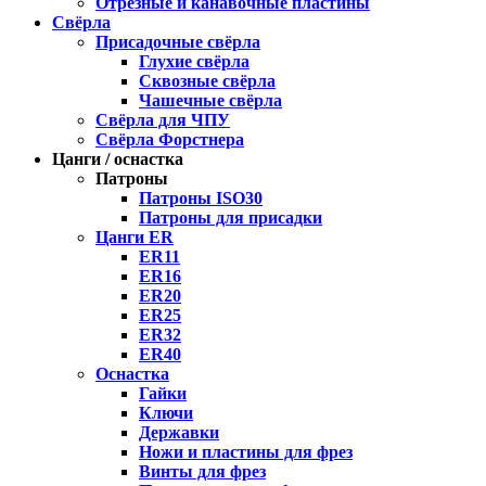
Отрезные и канавочные пластины
Свёрла
Присадочные свёрла
Глухие свёрла
Сквозные свёрла
Чашечные свёрла
Свёрла для ЧПУ
Свёрла Форстнера
Цанги / оснастка
Патроны
Патроны ISO30
Патроны для присадки
Цанги ER
ER11
ER16
ER20
ER25
ER32
ER40
Оснастка
Гайки
Ключи
Державки
Ножи и пластины для фрез
Винты для фрез