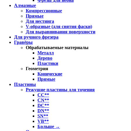
Фрезы для неона
Алмазные
Компрессионные
Прямые
Для нестинга
V-образные (для снятия фаски)
Для выравнивания поверхности
Для ручного фрезера
Гравёры
Обрабатываемые материалы
Металл
Дерево
Пластики
Геометрия
Конические
Прямые
Пластины
Режущие пластины для точения
CC**
CN**
DC**
DN**
SN**
VB**
Больше
→