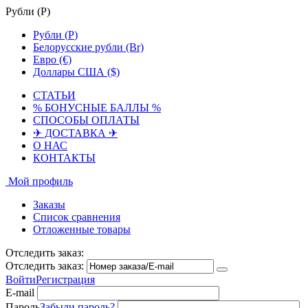
Рубли (
Р
)
Рубли (
Р
)
Белорусские рубли (Br)
Евро (€)
Доллары США ($)
СТАТЬИ
% БОНУСНЫЕ БАЛЛЫ %
СПОСОБЫ ОПЛАТЫ
✈ ДОСТАВКА ✈
О НАС
КОНТАКТЫ
Мой профиль
Заказы
Список сравнения
Отложенные товары
Отследить заказ:
Отследить заказ:
Войти
Регистрация
E-mail
Пароль
Забыли пароль?