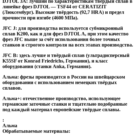
DJTOL 3A:
лучший по характеристикам твёрдый сплав в
линейке фрез DJTOL — TSF44 от CERATIZIT
(Люксембург). Высокие твёрдость (92,7 HRA) и предел
прочности при изгибе (4600 МПа).
JFC J
:
для производства используется субмикронный
сплав K200, как и для фрез DJTOL A, при этом качество
фрез JFC выше за счёт использования более точных
станков и строгого контроля на всех этапах производства.
JFC B:
здесь лучше и твёрдый сплав (ультрадисперсный
K55SF от Konrad Friedrichs, Германия), и класс
оборудования (станки Anka, Германия).
Альма
: фрезы производятся в России на швейцарском
оборудовании с использованием немецких твёрдых
сплавов.
Альма+
: отечественное производство, использующее
германские заточные станки и тщательно подобранные
под каждый материал европейские твёрдые сплавы.
:
Альма
Обрабатываемые материалы: