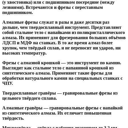
(у хвостовика) или
с подшипником посередине
(между
лезвиями). Встречаются и
фрезы с переставным
подшипником
.
Алмазные фрезы
служат в разы и даже десятки раз
дольше, чем твердосплавный инструмент. Представляют
собой стальное тело с напайками из поликристаллического
алмаза. Их применяют для фрезерования больших объёмов
ЛДСП и МДФ на станках. В то же время алмаз более
хрупок, чем твёрдый сплав, и не переносит ни ударов, ни
высоких температур.
Фрезы с алмазной крошкой
— это инструмент по камню.
Выглядит как стальное тело с напаянной крошкой из
синтетического алмаза. Применяют такие фрезы для
обработки натурального камня на специальных станках с
ЧПУ.
Твердосплавные гравёры
— гравировальные фрезы из
цельного твёрдого сплава.
Алмазные гравёры
— гравировальные фрезы с напайкой
из синтетического алмаза. Их отличает повышенная
твёрдость.
Микросвёрла
— свёрла с рабочим диаметром до 3,2 мм.