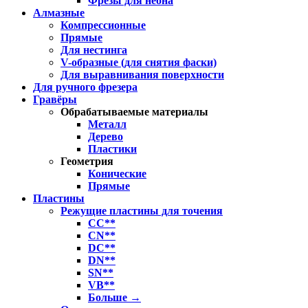
Фрезы для неона
Алмазные
Компрессионные
Прямые
Для нестинга
V-образные (для снятия фаски)
Для выравнивания поверхности
Для ручного фрезера
Гравёры
Обрабатываемые материалы
Металл
Дерево
Пластики
Геометрия
Конические
Прямые
Пластины
Режущие пластины для точения
CC**
CN**
DC**
DN**
SN**
VB**
Больше
→