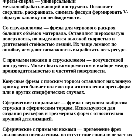
Фрезы-свёрла
— универсальный
металлообрабатывающий инструмент. Позволяет
сверлить, раскраивать, снимать фаску.и формировать V-
образую канавку по необходимости.
Со стружколомом
— фрезы для чернового раскроя
больших объёмов материала. Оставляют шероховатую
поверхность, но выделяются высокой скоростью и
длительной стойкостью лезвий. Их чаще ломают по
ошибке, чем дают возможность выработать весь ресурс.
С прямыми ножами и стружколомом
— получистовой
инструмент. Может быть компромиссом в выборе между
производительностью и чистотой поверхности.
Конусные фрезы с плоским торцом
оставляют наклонную
кромку, что бывает полезно при изготовлении пресс-форм
или в других специфических случаях.
Сферические спиральные
— фрезы с верхним выбросом
стружки и сферическим торцом. Используются для
создания рельефов и трёхмерных форм с относительно
крупной детализацией.
Сферические с прямыми ножами
— применение фрез
аналогично предыдущим, но отсутствие спирали делает их