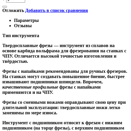
Отложить
Добавить в список сравнения
Параметры
Отзывы
Тип инструмента
Твердосплавные фрезы
— инструмент из сплавов на
основе карбида вольфрама для фрезерования на станках с
ЧПУ. Отличается высокой точностью изготовления и
твёрдостью.
Ф
резы с напайками
рекомендованы для ручных фрезеров.
На станках могут создавать повышенное биение, быстрее
изнашивают подшипники шпинделя. Впрочем,
качественные
профильные
фрезы с напайками
применяются и на ЧПУ.
Фрезы со сменными ножами
оправдывают свою цену при
длительной эксплуатации: твердосплавные ножи легко
заменимы по мере износа.
Инструмент с подшипником относят к
фрезам с нижним
подшипником
(на торце фрезы),
с верхним подшипником