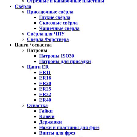
Отрезные и канавочные пластины
Свёрла
Присадочные свёрла
Глухие свёрла
Сквозные свёрла
Чашечные свёрла
Свёрла для ЧПУ
Свёрла Форстнера
Цанги / оснастка
Патроны
Патроны ISO30
Патроны для присадки
Цанги ER
ER11
ER16
ER20
ER25
ER32
ER40
Оснастка
Гайки
Ключи
Державки
Ножи и пластины для фрез
Винты для фрез