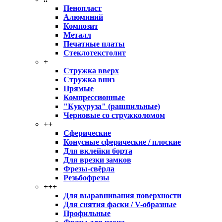
Пенопласт
Алюминий
Композит
Металл
Печатные платы
Стеклотекстолит
+
Стружка вверх
Стружка вниз
Прямые
Компрессионные
"Кукуруза" (рашпильные)
Черновые со стружколомом
++
Сферические
Конусные сферические / плоские
Для вклейки борта
Для врезки замков
Фрезы-свёрла
Резьбофрезы
+++
Для выравнивания поверхности
Для снятия фаски / V-образные
Профильные