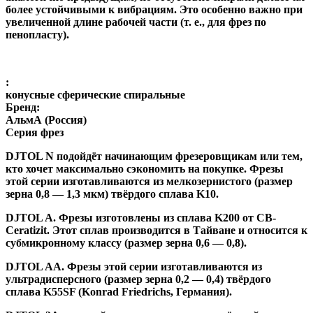
более устойчивыми к вибрациям. Это особенно важно при
увеличенной длине рабочей части (т. е., для фрез по
пенопласту).
:
конусные сферические спиральные
Бренд:
АльмА (Россия)
Серия фрез
DJTOL N
подойдёт начинающим фрезеровщикам или тем,
кто хочет максимально сэкономить на покупке. Фрезы
этой серии изготавливаются из мелкозернистого (размер
зерна 0,8 — 1,3 мкм) твёрдого сплава K10.
DJTOL A
.
Фрезы изготовлены из сплава K200 от CB-
Ceratizit. Этот сплав производится в Тайване и относится к
субмикронному классу (размер зерна 0,6 — 0,8).
DJTOL AA.
Фрезы этой серии изготавливаются из
ультрадисперсного (размер зерна 0,2 — 0,4) твёрдого
сплава K55SF (Konrad Friedrichs, Германия).