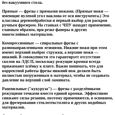
без вакуумного стола.
Прямые
— фрезы с прямыми ножами. (Прямые ножи —
имеющие нулевой угол наклона от оси инструмента.) Это
классика деревообработки и первый выбор для раскроя
ручным фрезером. На станках с ЧПУ находят применение,
главным образом, при резке фанеры и других
многослойных материалов.
Компрессионные
— спиральные фрезы с
разнонаправленными лезвиями. Нижние ножи при этом
имеют верхний выброс стружки, а верхние ножи —
нижний. В совокупности это гарантирует отсутствие
сколов на ЛДСП, поскольку режущие кромки всегда
прижимают плёнку к плите. Важно понимать, что для
корректной работы фрезы нижний нож должен быть
полностью погруженным в материал, чтобы не создавать
давление на верхний слой ламината.
Рашпильные ("кукуруза")
— фрезы с разделёнными
режущими точками вместо единой кромки. Эффективно
снижают силы резания, поэтому применяются, в основном,
для фрезерования стеклотекстолита и других подобных
материалов.