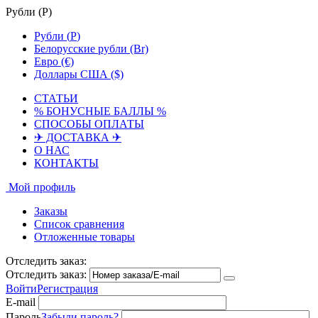
Рубли (
Р
)
Рубли (
Р
)
Белорусские рубли (Br)
Евро (€)
Доллары США ($)
СТАТЬИ
% БОНУСНЫЕ БАЛЛЫ %
СПОСОБЫ ОПЛАТЫ
✈ ДОСТАВКА ✈
О НАС
КОНТАКТЫ
Мой профиль
Заказы
Список сравнения
Отложенные товары
Отследить заказ:
Отследить заказ:
Войти
Регистрация
E-mail
Пароль
Забыли пароль?