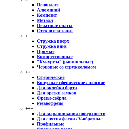
Пенопласт
Алюминий
Композит
Металл
Печатные платы
Стеклотекстолит
+
Стружка вверх
Стружка вниз
Прямые
Компрессионные
"Кукуруза" (рашпильные)
Черновые со стружколомом
++
Сферические
Конусные сферические / плоские
Для вклейки борта
Для врезки замков
Фрезы-свёрла
Резьбофрезы
+++
Для выравнивания поверхности
Для снятия фаски / V-образные
Профильные