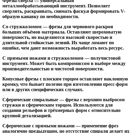
Фрезы-свёрла
— универсальный
металлообрабатывающий инструмент. Позволяет
сверлить, раскраивать, снимать фаску.и формировать V-
образую канавку по необходимости.
Со стружколомом
— фрезы для чернового раскроя
больших объёмов материала. Оставляют шероховатую
поверхность, но выделяются высокой скоростью и
длительной стойкостью лезвий. Их чаще ломают по
ошибке, чем дают возможность выработать весь ресурс.
С прямыми ножами и стружколомом
— получистовой
инструмент. Может быть компромиссом в выборе между
производительностью и чистотой поверхности.
Конусные фрезы с плоским торцом
оставляют наклонную
кромку, что бывает полезно при изготовлении пресс-форм
или в других специфических случаях.
Сферические спиральные
— фрезы с верхним выбросом
стружки и сферическим торцом. Используются для
создания рельефов и трёхмерных форм с относительно
крупной детализацией.
Сферические с прямыми ножами
— применение фрез
аналогично предыдущим, но отсутствие спирали делает их