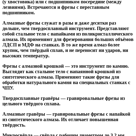
(у хвостовика) или
с подшипником посередине
(между
лезвиями). Встречаются и
фрезы с переставным
подшипником
.
Алмазные фрезы
служат в разы и даже десятки раз
дольше, чем твердосплавный инструмент. Представляют
собой стальное тело с напайками из поликристаллического
алмаза. Их применяют для фрезерования больших объёмов
ЛДСП и МДФ на станках. В то же время алмаз более
хрупок, чем твёрдый сплав, и не переносит ни ударов, ни
высоких температур.
Фрезы с алмазной крошкой
— это инструмент по камню.
Выглядит как стальное тело с напаянной крошкой из
синтетического алмаза. Применяют такие фрезы для
обработки натурального камня на специальных станках с
ЧПУ.
Твердосплавные гравёры
— гравировальные фрезы из
цельного твёрдого сплава.
Алмазные гравёры
— гравировальные фрезы с напайкой
из синтетического алмаза. Их отличает повышенная
твёрдость.
Микросвёрла
— свёрла с рабочим диаметром до 3,2 мм.