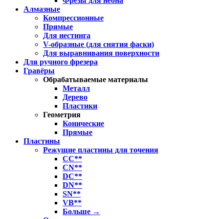
Фрезы для неона
Алмазные
Компрессионные
Прямые
Для нестинга
V-образные (для снятия фаски)
Для выравнивания поверхности
Для ручного фрезера
Гравёры
Обрабатываемые материалы
Металл
Дерево
Пластики
Геометрия
Конические
Прямые
Пластины
Режущие пластины для точения
CC**
CN**
DC**
DN**
SN**
VB**
Больше
→