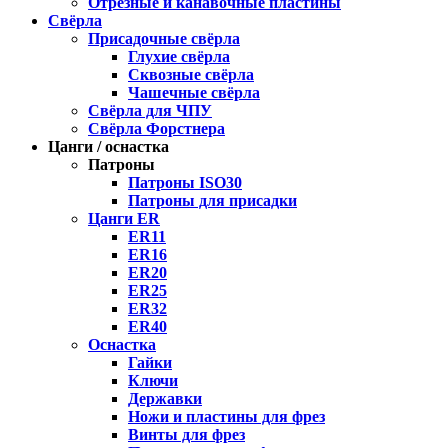
Отрезные и канавочные пластины
Свёрла
Присадочные свёрла
Глухие свёрла
Сквозные свёрла
Чашечные свёрла
Свёрла для ЧПУ
Свёрла Форстнера
Цанги / оснастка
Патроны
Патроны ISO30
Патроны для присадки
Цанги ER
ER11
ER16
ER20
ER25
ER32
ER40
Оснастка
Гайки
Ключи
Державки
Ножи и пластины для фрез
Винты для фрез