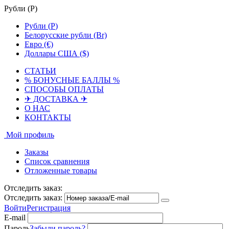
Рубли (
Р
)
Рубли (
Р
)
Белорусские рубли (Br)
Евро (€)
Доллары США ($)
СТАТЬИ
% БОНУСНЫЕ БАЛЛЫ %
СПОСОБЫ ОПЛАТЫ
✈ ДОСТАВКА ✈
О НАС
КОНТАКТЫ
Мой профиль
Заказы
Список сравнения
Отложенные товары
Отследить заказ:
Отследить заказ:
Войти
Регистрация
E-mail
Пароль
Забыли пароль?