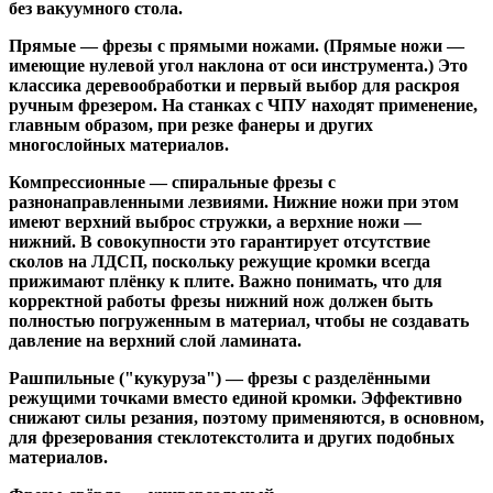
без вакуумного стола.
Прямые
— фрезы с прямыми ножами. (Прямые ножи —
имеющие нулевой угол наклона от оси инструмента.) Это
классика деревообработки и первый выбор для раскроя
ручным фрезером. На станках с ЧПУ находят применение,
главным образом, при резке фанеры и других
многослойных материалов.
Компрессионные
— спиральные фрезы с
разнонаправленными лезвиями. Нижние ножи при этом
имеют верхний выброс стружки, а верхние ножи —
нижний. В совокупности это гарантирует отсутствие
сколов на ЛДСП, поскольку режущие кромки всегда
прижимают плёнку к плите. Важно понимать, что для
корректной работы фрезы нижний нож должен быть
полностью погруженным в материал, чтобы не создавать
давление на верхний слой ламината.
Рашпильные ("кукуруза")
— фрезы с разделёнными
режущими точками вместо единой кромки. Эффективно
снижают силы резания, поэтому применяются, в основном,
для фрезерования стеклотекстолита и других подобных
материалов.