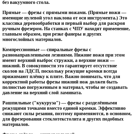
без вакуумного стола.
Прямые
— фрезы с прямыми ножами. (Прямые ножи —
имеющие нулевой угол наклона от оси инструмента.) Это
классика деревообработки и первый выбор для раскроя
ручным фрезером. На станках с ЧПУ находят применение,
главным образом, при резке фанеры и других
многослойных материалов.
Компрессионные
— спиральные фрезы с
разнонаправленными лезвиями. Нижние ножи при этом
имеют верхний выброс стружки, а верхние ножи —
нижний. В совокупности это гарантирует отсутствие
сколов на ЛДСП, поскольку режущие кромки всегда
прижимают плёнку к плите. Важно понимать, что для
корректной работы фрезы нижний нож должен быть
полностью погруженным в материал, чтобы не создавать
давление на верхний слой ламината.
Рашпильные ("кукуруза")
— фрезы с разделёнными
режущими точками вместо единой кромки. Эффективно
снижают силы резания, поэтому применяются, в основном,
для фрезерования стеклотекстолита и других подобных
материалов.