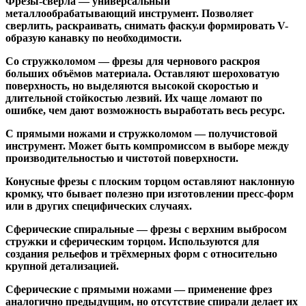
Фрезы-свёрла
— универсальный
металлообрабатывающий инструмент. Позволяет
сверлить, раскраивать, снимать фаску.и формировать V-
образую канавку по необходимости.
Со стружколомом
— фрезы для чернового раскроя
больших объёмов материала. Оставляют шероховатую
поверхность, но выделяются высокой скоростью и
длительной стойкостью лезвий. Их чаще ломают по
ошибке, чем дают возможность выработать весь ресурс.
С прямыми ножами и стружколомом
— получистовой
инструмент. Может быть компромиссом в выборе между
производительностью и чистотой поверхности.
Конусные фрезы с плоским торцом
оставляют наклонную
кромку, что бывает полезно при изготовлении пресс-форм
или в других специфических случаях.
Сферические спиральные
— фрезы с верхним выбросом
стружки и сферическим торцом. Используются для
создания рельефов и трёхмерных форм с относительно
крупной детализацией.
Сферические с прямыми ножами
— применение фрез
аналогично предыдущим, но отсутствие спирали делает их