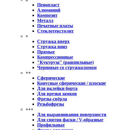
Пенопласт
Алюминий
Композит
Металл
Печатные платы
Стеклотекстолит
+
Стружка вверх
Стружка вниз
Прямые
Компрессионные
"Кукуруза" (рашпильные)
Черновые со стружколомом
++
Сферические
Конусные сферические / плоские
Для вклейки борта
Для врезки замков
Фрезы-свёрла
Резьбофрезы
+++
Для выравнивания поверхности
Для снятия фаски / V-образные
Профильные