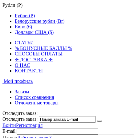
Рубли (
Р
)
Рубли (
Р
)
Белорусские рубли (Br)
Евро (€)
Доллары США ($)
СТАТЬИ
% БОНУСНЫЕ БАЛЛЫ %
СПОСОБЫ ОПЛАТЫ
✈ ДОСТАВКА ✈
О НАС
КОНТАКТЫ
Мой профиль
Заказы
Список сравнения
Отложенные товары
Отследить заказ:
Отследить заказ:
Войти
Регистрация
E-mail
Пароль
Забыли пароль?