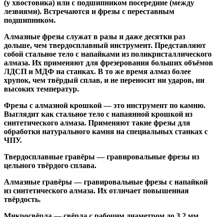
(у хвостовика) или
с подшипником посередине
(между
лезвиями). Встречаются и
фрезы с переставным
подшипником
.
Алмазные фрезы
служат в разы и даже десятки раз
дольше, чем твердосплавный инструмент. Представляют
собой стальное тело с напайками из поликристаллического
алмаза. Их применяют для фрезерования больших объёмов
ЛДСП и МДФ на станках. В то же время алмаз более
хрупок, чем твёрдый сплав, и не переносит ни ударов, ни
высоких температур.
Фрезы с алмазной крошкой
— это инструмент по камню.
Выглядит как стальное тело с напаянной крошкой из
синтетического алмаза. Применяют такие фрезы для
обработки натурального камня на специальных станках с
ЧПУ.
Твердосплавные гравёры
— гравировальные фрезы из
цельного твёрдого сплава.
Алмазные гравёры
— гравировальные фрезы с напайкой
из синтетического алмаза. Их отличает повышенная
твёрдость.
Микросвёрла
— свёрла с рабочим диаметром до 3,2 мм.