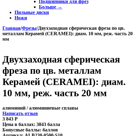
Подшипники для фрез
Больше
→
Пильные диски
Ножи
Главная
/
Фрезы
/
Двухзаходная сферическая фреза по цв.
металлам Керамей (CERAMEI): диам. 10 мм, реж. часть 20
мм
Двухзаходная сферическая
фреза по цв. металлам
Керамей (CERAMEI): диам.
10 мм, реж. часть 20 мм
алюминий / алюминиевые сплавы
Написать отзыв
3 843
Р
Цена в баллах:
3843 балла
Бонусные баллы:
баллов
Артикул:
ALB230-0500-S10