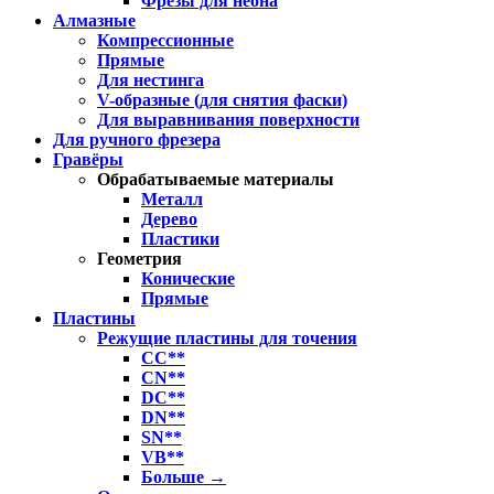
Фрезы для неона
Алмазные
Компрессионные
Прямые
Для нестинга
V-образные (для снятия фаски)
Для выравнивания поверхности
Для ручного фрезера
Гравёры
Обрабатываемые материалы
Металл
Дерево
Пластики
Геометрия
Конические
Прямые
Пластины
Режущие пластины для точения
CC**
CN**
DC**
DN**
SN**
VB**
Больше
→