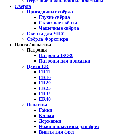
Отрезные и канавочные пластины
Свёрла
Присадочные свёрла
Глухие свёрла
Сквозные свёрла
Чашечные свёрла
Свёрла для ЧПУ
Свёрла Форстнера
Цанги / оснастка
Патроны
Патроны ISO30
Патроны для присадки
Цанги ER
ER11
ER16
ER20
ER25
ER32
ER40
Оснастка
Гайки
Ключи
Державки
Ножи и пластины для фрез
Винты для фрез