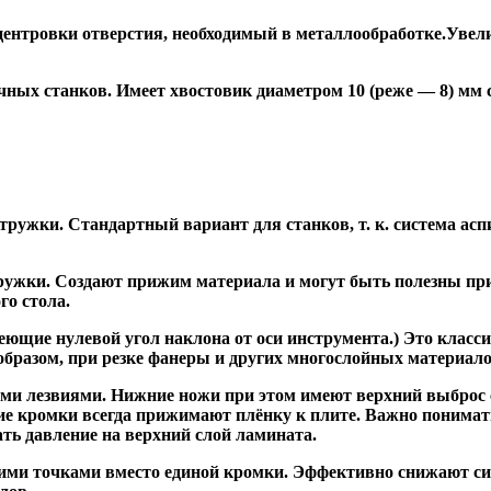
ентровки отверстия, необходимый в металлообработке.Увели
ных станков. Имеет хвостовик диаметром 10 (реже — 8) мм
ужки. Стандартный вариант для станков, т. к. система асп
жки. Создают прижим материала и могут быть полезны при ф
го стола.
ие нулевой угол наклона от оси инструмента.) Это класси
образом, при резке фанеры и других многослойных материало
и лезвиями. Нижние ножи при этом имеют верхний выброс с
ие кромки всегда прижимают плёнку к плите. Важно понимат
ть давление на верхний слой ламината.
и точками вместо единой кромки. Эффективно снижают сил