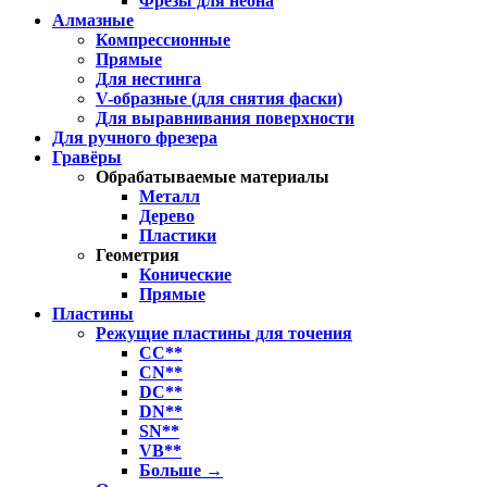
Фрезы для неона
Алмазные
Компрессионные
Прямые
Для нестинга
V-образные (для снятия фаски)
Для выравнивания поверхности
Для ручного фрезера
Гравёры
Обрабатываемые материалы
Металл
Дерево
Пластики
Геометрия
Конические
Прямые
Пластины
Режущие пластины для точения
CC**
CN**
DC**
DN**
SN**
VB**
Больше
→