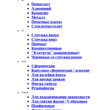
Пенопласт
Алюминий
Композит
Металл
Печатные платы
Стеклотекстолит
+
Стружка вверх
Стружка вниз
Прямые
Компрессионные
"Кукуруза" (рашпильные)
Черновые со стружколомом
++
Сферические
Конусные сферические / плоские
Для вклейки борта
Для врезки замков
Фрезы-свёрла
Резьбофрезы
+++
Для выравнивания поверхности
Для снятия фаски / V-образные
Профильные