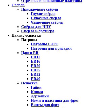
Отрезные и канавочные пластины
Свёрла
Присадочные свёрла
Глухие свёрла
Сквозные свёрла
Чашечные свёрла
Свёрла для ЧПУ
Свёрла Форстнера
Цанги / оснастка
Патроны
Патроны ISO30
Патроны для присадки
Цанги ER
ER11
ER16
ER20
ER25
ER32
ER40
Оснастка
Гайки
Ключи
Державки
Ножи и пластины для фрез
Винты для фрез