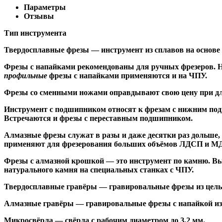
Параметры
Отзывы
Тип инструмента
Твердосплавные фрезы
— инструмент из сплавов на основе
Ф
резы с напайками
рекомендованы для ручных фрезеров. Н
профильные
фрезы с напайками применяются и на ЧПУ.
Фрезы со сменными ножами
оправдывают свою цену при дл
Инструмент с подшипником относят к
фрезам с нижним по
Встречаются и
фрезы с переставным подшипником
.
Алмазные фрезы
служат в разы и даже десятки раз дольше
применяют для фрезерования больших объёмов ЛДСП и МДФ н
Фрезы с алмазной крошкой
— это инструмент по камню. Вы
натурального камня на специальных станках с ЧПУ.
Твердосплавные гравёры
— гравировальные фрезы из цельн
Алмазные гравёры
— гравировальные фрезы с напайкой из 
Микросвёрла
— свёрла с рабочим диаметром до 3,2 мм.