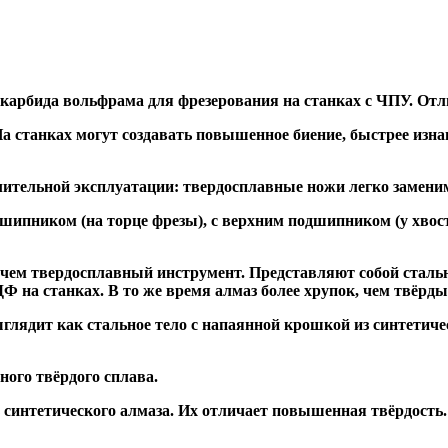
 карбида вольфрама для фрезерования на станках с ЧПУ. Отл
а станках могут создавать повышенное биение, быстрее и
ительной эксплуатации: твердосплавные ножи легко заменим
дшипником
(на торце фрезы),
с верхним подшипником
(у хвос
, чем твердосплавный инструмент. Представляют собой стальн
а станках. В то же время алмаз более хрупок, чем твёрдый 
глядит как стальное тело с напаянной крошкой из синтетиче
ого твёрдого сплава.
синтетического алмаза. Их отличает повышенная твёрдость.