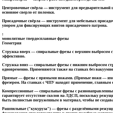
Центровочные свёрла
— инструмент для предварительной ц
основное сверло от поломки.
Присадочные свёрла
— инструмент для мебельных присадоч
упором для фиксирующих винтов присадочного патрона.
:
монолитные твердосплавные фрезы
Геометрия
Стружка вверх
— спиральные фрезы с верхним выбросом стр
эффективно.
Стружка вниз
— спиральные фрезы с нижним выбросом стру
одновременно. Применяются также на станках без вакуумно
Прямые
— фрезы с прямыми ножами. (Прямые ножи — имеющ
фрезером. На станках с ЧПУ находят применение, главным 
Компрессионные
— спиральные фрезы с разнонаправленным
гарантирует отсутствие сколов на ЛДСП, поскольку режущ
быть полностью погруженным в материал, чтобы не создава
Рашпильные ("кукуруза")
— фрезы с разделёнными режущим