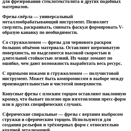
для фрезерования стеклотекстолита и других подобных
материалов.
Фрезы-свёрла
— универсальный
металлообрабатывающий инструмент. Позволяет
сверлить, раскраивать, снимать фаску.и формировать V-
образую канавку по необходимости.
Со стружколомом
— фрезы для чернового раскроя
больших объёмов материала. Оставляют шероховатую
поверхность, но выделяются высокой скоростью и
длительной стойкостью лезвий. Их чаще ломают по
ошибке, чем дают возможность выработать весь ресурс.
С прямыми ножами и стружколомом
— получистовой
инструмент. Может быть компромиссом в выборе между
производительностью и чистотой поверхности.
Конусные фрезы с плоским торцом
оставляют наклонную
кромку, что бывает полезно при изготовлении пресс-форм
или в других специфических случаях.
Сферические спиральные
— фрезы с верхним выбросом
стружки и сферическим торцом. Используются для
создания рельефов и трёхмерных форм с относительно
крупной детализацией.