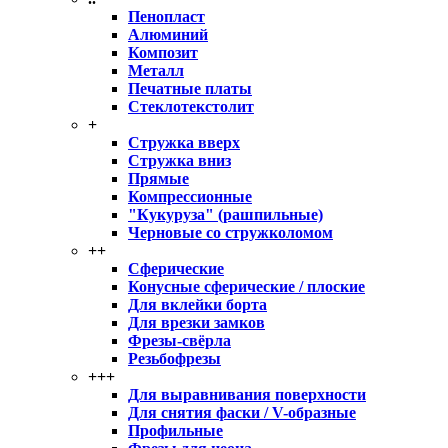
Пенопласт
Алюминий
Композит
Металл
Печатные платы
Стеклотекстолит
+
Стружка вверх
Стружка вниз
Прямые
Компрессионные
"Кукуруза" (рашпильные)
Черновые со стружколомом
++
Сферические
Конусные сферические / плоские
Для вклейки борта
Для врезки замков
Фрезы-свёрла
Резьбофрезы
+++
Для выравнивания поверхности
Для снятия фаски / V-образные
Профильные