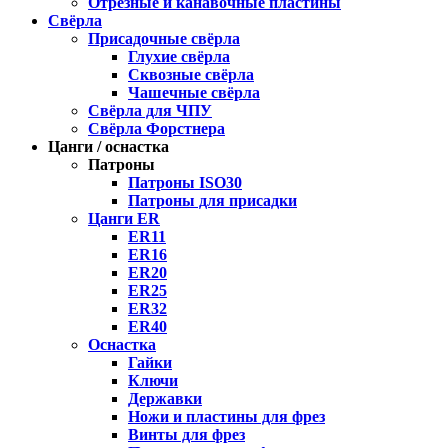
Отрезные и канавочные пластины
Свёрла
Присадочные свёрла
Глухие свёрла
Сквозные свёрла
Чашечные свёрла
Свёрла для ЧПУ
Свёрла Форстнера
Цанги / оснастка
Патроны
Патроны ISO30
Патроны для присадки
Цанги ER
ER11
ER16
ER20
ER25
ER32
ER40
Оснастка
Гайки
Ключи
Державки
Ножи и пластины для фрез
Винты для фрез