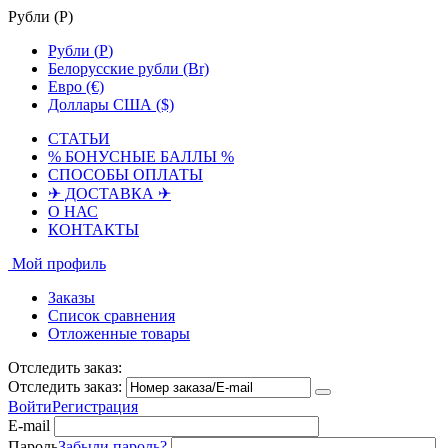
Рубли (
Р
)
Рубли (
Р
)
Белорусские рубли (Br)
Евро (€)
Доллары США ($)
СТАТЬИ
% БОНУСНЫЕ БАЛЛЫ %
СПОСОБЫ ОПЛАТЫ
✈ ДОСТАВКА ✈
О НАС
КОНТАКТЫ
Мой профиль
Заказы
Список сравнения
Отложенные товары
Отследить заказ:
Отследить заказ:
Войти
Регистрация
E-mail
Пароль
Забыли пароль?