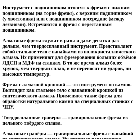
Инструмент с подшипником относят к
фрезам с нижним
подшипником
(на торце фрезы),
с верхним подшипником
(у хвостовика) или
с подшипником посередине
(между
лезвиями). Встречаются и
фрезы с переставным
подшипником
.
Алмазные фрезы
служат в разы и даже десятки раз
дольше, чем твердосплавный инструмент. Представляют
собой стальное тело с напайками из поликристаллического
алмаза. Их применяют для фрезерования больших объёмов
ЛДСП и МДФ на станках. В то же время алмаз более
хрупок, чем твёрдый сплав, и не переносит ни ударов, ни
высоких температур.
Фрезы с алмазной крошкой
— это инструмент по камню.
Выглядит как стальное тело с напаянной крошкой из
синтетического алмаза. Применяют такие фрезы для
обработки натурального камня на специальных станках с
ЧПУ.
Твердосплавные гравёры
— гравировальные фрезы из
цельного твёрдого сплава.
Алмазные гравёры
— гравировальные фрезы с напайкой