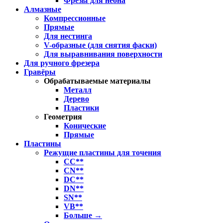
Фрезы для неона
Алмазные
Компрессионные
Прямые
Для нестинга
V-образные (для снятия фаски)
Для выравнивания поверхности
Для ручного фрезера
Гравёры
Обрабатываемые материалы
Металл
Дерево
Пластики
Геометрия
Конические
Прямые
Пластины
Режущие пластины для точения
CC**
CN**
DC**
DN**
SN**
VB**
Больше
→