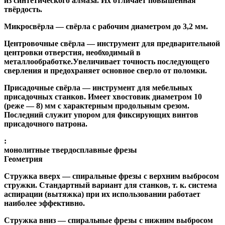
из синтетического алмаза. Их отличает повышенная
твёрдость.
Микросвёрла
— свёрла с рабочим диаметром до 3,2 мм.
Центровочные свёрла
— инструмент для предварительной
центровки отверстия, необходимый в
металлообработке.Увеличивает точность последующего
сверления и предохраняет основное сверло от поломки.
Присадочные свёрла
— инструмент для мебельных
присадочных станков. Имеет хвостовик диаметром 10
(реже — 8) мм с характерным продольным срезом.
Последний служит упором для фиксирующих винтов
присадочного патрона.
:
монолитные твердосплавные фрезы
Геометрия
Стружка вверх
— спиральные фрезы с верхним выбросом
стружки. Стандартный вариант для станков, т. к. система
аспирации (вытяжка) при их использовании работает
наиболее эффективно.
Стружка вниз
— спиральные фрезы с нижним выбросом