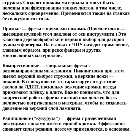
стружки. Создают прижим материала и могут быть
полезны при фрезеровании тонких листов, в том числе,
нескольких одновременно. Применяются также на станках
без вакуумного стола.
Прямые
— фрезы с прямыми ножами. (Прямые ножи —
имеющие нулевой угол наклона от оси инструмента.) Это
классика деревообработки и первый выбор для раскроя
ручным фрезером. На станках с ЧПУ находят применение,
главным образом, при резке фанеры и других
многослойных материалов.
Компрессионные
— спиральные фрезы с
разнонаправленными лезвиями. Нижние ножи при этом
имеют верхний выброс стружки, а верхние ножи —
нижний. В совокупности это гарантирует отсутствие
сколов на ЛДСП, поскольку режущие кромки всегда
прижимают плёнку к плите. Важно понимать, что для
корректной работы фрезы нижний нож должен быть
полностью погруженным в материал, чтобы не создавать
давление на верхний слой ламината.
Рашпильные ("кукуруза")
— фрезы с разделёнными
режущими точками вместо единой кромки. Эффективно
снижают силы резания, поэтому применяются, в основном,