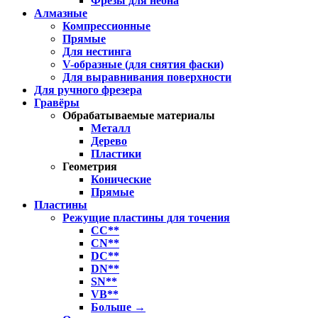
Фрезы для неона
Алмазные
Компрессионные
Прямые
Для нестинга
V-образные (для снятия фаски)
Для выравнивания поверхности
Для ручного фрезера
Гравёры
Обрабатываемые материалы
Металл
Дерево
Пластики
Геометрия
Конические
Прямые
Пластины
Режущие пластины для точения
CC**
CN**
DC**
DN**
SN**
VB**
Больше
→