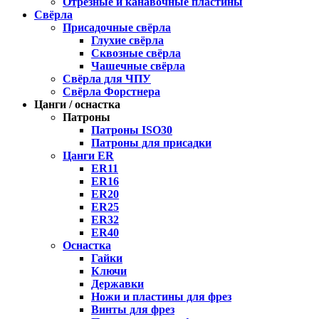
Отрезные и канавочные пластины
Свёрла
Присадочные свёрла
Глухие свёрла
Сквозные свёрла
Чашечные свёрла
Свёрла для ЧПУ
Свёрла Форстнера
Цанги / оснастка
Патроны
Патроны ISO30
Патроны для присадки
Цанги ER
ER11
ER16
ER20
ER25
ER32
ER40
Оснастка
Гайки
Ключи
Державки
Ножи и пластины для фрез
Винты для фрез