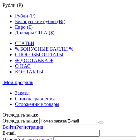
Рубли (
Р
)
Рубли (
Р
)
Белорусские рубли (Br)
Евро (€)
Доллары США ($)
СТАТЬИ
% БОНУСНЫЕ БАЛЛЫ %
СПОСОБЫ ОПЛАТЫ
✈ ДОСТАВКА ✈
О НАС
КОНТАКТЫ
Мой профиль
Заказы
Список сравнения
Отложенные товары
Отследить заказ:
Отследить заказ:
Войти
Регистрация
E-mail
Пароль
Забыли пароль?