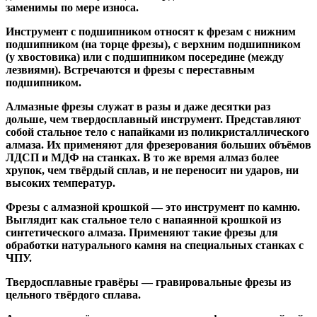
заменимы по мере износа.
Инструмент с подшипником относят к
фрезам с нижним
подшипником
(на торце фрезы),
с верхним подшипником
(у хвостовика) или
с подшипником посередине
(между
лезвиями). Встречаются и
фрезы с переставным
подшипником
.
Алмазные фрезы
служат в разы и даже десятки раз
дольше, чем твердосплавный инструмент. Представляют
собой стальное тело с напайками из поликристаллического
алмаза. Их применяют для фрезерования больших объёмов
ЛДСП и МДФ на станках. В то же время алмаз более
хрупок, чем твёрдый сплав, и не переносит ни ударов, ни
высоких температур.
Фрезы с алмазной крошкой
— это инструмент по камню.
Выглядит как стальное тело с напаянной крошкой из
синтетического алмаза. Применяют такие фрезы для
обработки натурального камня на специальных станках с
ЧПУ.
Твердосплавные гравёры
— гравировальные фрезы из
цельного твёрдого сплава.