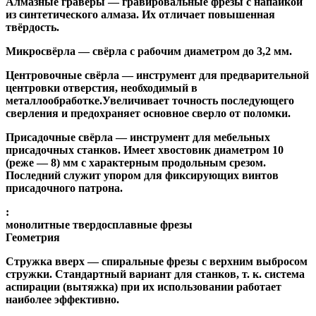
Алмазные гравёры
— гравировальные фрезы с напайкой
из синтетического алмаза. Их отличает повышенная
твёрдость.
Микросвёрла
— свёрла с рабочим диаметром до 3,2 мм.
Центровочные свёрла
— инструмент для предварительной
центровки отверстия, необходимый в
металлообработке.Увеличивает точность последующего
сверления и предохраняет основное сверло от поломки.
Присадочные свёрла
— инструмент для мебельных
присадочных станков. Имеет хвостовик диаметром 10
(реже — 8) мм с характерным продольным срезом.
Последний служит упором для фиксирующих винтов
присадочного патрона.
:
монолитные твердосплавные фрезы
Геометрия
Стружка вверх
— спиральные фрезы с верхним выбросом
стружки. Стандартный вариант для станков, т. к. система
аспирации (вытяжка) при их использовании работает
наиболее эффективно.