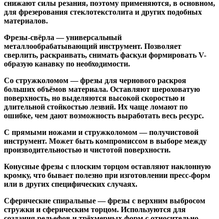
снижают силы резания, поэтому применяются, в основном,
для фрезерования стеклотекстолита и других подобных
материалов.
Фрезы-свёрла
— универсальный
металлообрабатывающий инструмент. Позволяет
сверлить, раскраивать, снимать фаску.и формировать V-
образую канавку по необходимости.
Со стружколомом
— фрезы для чернового раскроя
больших объёмов материала. Оставляют шероховатую
поверхность, но выделяются высокой скоростью и
длительной стойкостью лезвий. Их чаще ломают по
ошибке, чем дают возможность выработать весь ресурс.
С прямыми ножами и стружколомом
— получистовой
инструмент. Может быть компромиссом в выборе между
производительностью и чистотой поверхности.
Конусные фрезы с плоским торцом
оставляют наклонную
кромку, что бывает полезно при изготовлении пресс-форм
или в других специфических случаях.
Сферические спиральные
— фрезы с верхним выбросом
стружки и сферическим торцом. Используются для
создания рельефов и трёхмерных форм с относительно