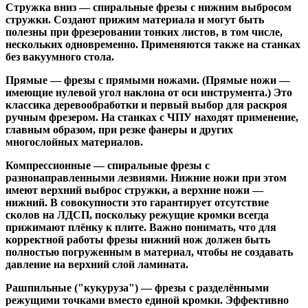
Стружка вниз
— спиральные фрезы с нижним выбросом
стружки. Создают прижим материала и могут быть
полезны при фрезеровании тонких листов, в том числе,
нескольких одновременно. Применяются также на станках
без вакуумного стола.
Прямые
— фрезы с прямыми ножами. (Прямые ножи —
имеющие нулевой угол наклона от оси инструмента.) Это
классика деревообработки и первый выбор для раскроя
ручным фрезером. На станках с ЧПУ находят применение,
главным образом, при резке фанеры и других
многослойных материалов.
Компрессионные
— спиральные фрезы с
разнонаправленными лезвиями. Нижние ножи при этом
имеют верхний выброс стружки, а верхние ножи —
нижний. В совокупности это гарантирует отсутствие
сколов на ЛДСП, поскольку режущие кромки всегда
прижимают плёнку к плите. Важно понимать, что для
корректной работы фрезы нижний нож должен быть
полностью погруженным в материал, чтобы не создавать
давление на верхний слой ламината.
Рашпильные ("кукуруза")
— фрезы с разделёнными
режущими точками вместо единой кромки. Эффективно