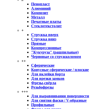
Пенопласт
Алюминий
Композит
Металл
Печатные платы
Стеклотекстолит
+
Стружка вверх
Стружка вниз
Прямые
Компрессионные
"Кукуруза" (рашпильные)
Черновые со стружколомом
++
Сферические
Конусные сферические / плоские
Для вклейки борта
Для врезки замков
Фрезы-свёрла
Резьбофрезы
+++
Для выравнивания поверхности
Для снятия фаски / V-образные
Профильные