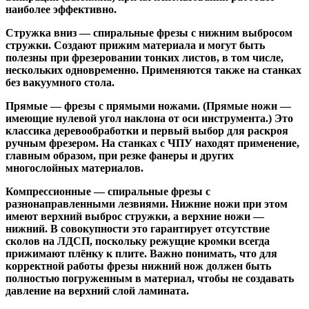
наиболее эффективно.
Стружка вниз
— спиральные фрезы с нижним выбросом
стружки. Создают прижим материала и могут быть
полезны при фрезеровании тонких листов, в том числе,
нескольких одновременно. Применяются также на станках
без вакуумного стола.
Прямые
— фрезы с прямыми ножами. (Прямые ножи —
имеющие нулевой угол наклона от оси инструмента.) Это
классика деревообработки и первый выбор для раскроя
ручным фрезером. На станках с ЧПУ находят применение,
главным образом, при резке фанеры и других
многослойных материалов.
Компрессионные
— спиральные фрезы с
разнонаправленными лезвиями. Нижние ножи при этом
имеют верхний выброс стружки, а верхние ножи —
нижний. В совокупности это гарантирует отсутствие
сколов на ЛДСП, поскольку режущие кромки всегда
прижимают плёнку к плите. Важно понимать, что для
корректной работы фрезы нижний нож должен быть
полностью погруженным в материал, чтобы не создавать
давление на верхний слой ламината.