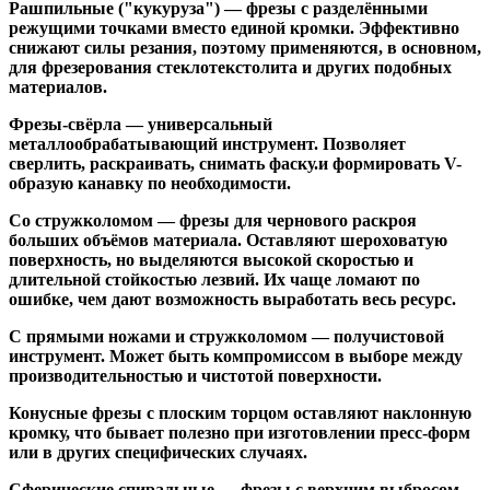
Рашпильные ("кукуруза")
— фрезы с разделёнными
режущими точками вместо единой кромки. Эффективно
снижают силы резания, поэтому применяются, в основном,
для фрезерования стеклотекстолита и других подобных
материалов.
Фрезы-свёрла
— универсальный
металлообрабатывающий инструмент. Позволяет
сверлить, раскраивать, снимать фаску.и формировать V-
образую канавку по необходимости.
Со стружколомом
— фрезы для чернового раскроя
больших объёмов материала. Оставляют шероховатую
поверхность, но выделяются высокой скоростью и
длительной стойкостью лезвий. Их чаще ломают по
ошибке, чем дают возможность выработать весь ресурс.
С прямыми ножами и стружколомом
— получистовой
инструмент. Может быть компромиссом в выборе между
производительностью и чистотой поверхности.
Конусные фрезы с плоским торцом
оставляют наклонную
кромку, что бывает полезно при изготовлении пресс-форм
или в других специфических случаях.
Сферические спиральные
— фрезы с верхним выбросом