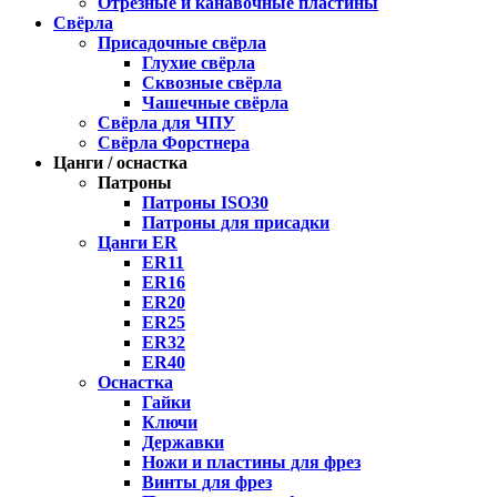
Отрезные и канавочные пластины
Свёрла
Присадочные свёрла
Глухие свёрла
Сквозные свёрла
Чашечные свёрла
Свёрла для ЧПУ
Свёрла Форстнера
Цанги / оснастка
Патроны
Патроны ISO30
Патроны для присадки
Цанги ER
ER11
ER16
ER20
ER25
ER32
ER40
Оснастка
Гайки
Ключи
Державки
Ножи и пластины для фрез
Винты для фрез