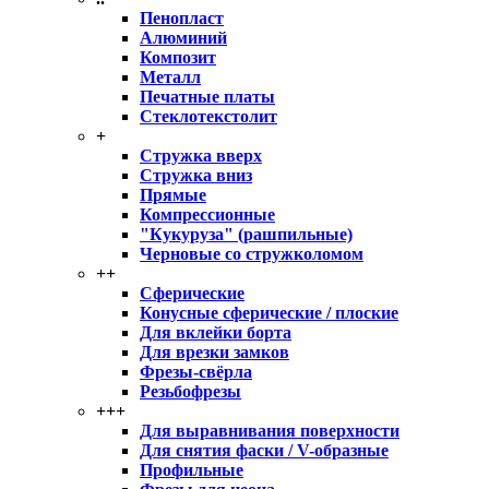
Пенопласт
Алюминий
Композит
Металл
Печатные платы
Стеклотекстолит
+
Стружка вверх
Стружка вниз
Прямые
Компрессионные
"Кукуруза" (рашпильные)
Черновые со стружколомом
++
Сферические
Конусные сферические / плоские
Для вклейки борта
Для врезки замков
Фрезы-свёрла
Резьбофрезы
+++
Для выравнивания поверхности
Для снятия фаски / V-образные
Профильные