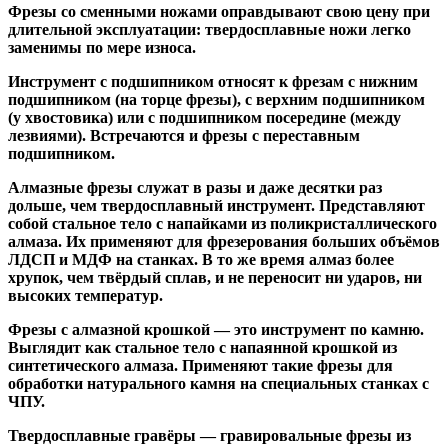
Фрезы со сменными ножами
оправдывают свою цену при
длительной эксплуатации: твердосплавные ножи легко
заменимы по мере износа.
Инструмент с подшипником относят к
фрезам с нижним
подшипником
(на торце фрезы),
с верхним подшипником
(у хвостовика) или
с подшипником посередине
(между
лезвиями). Встречаются и
фрезы с переставным
подшипником
.
Алмазные фрезы
служат в разы и даже десятки раз
дольше, чем твердосплавный инструмент. Представляют
собой стальное тело с напайками из поликристаллического
алмаза. Их применяют для фрезерования больших объёмов
ЛДСП и МДФ на станках. В то же время алмаз более
хрупок, чем твёрдый сплав, и не переносит ни ударов, ни
высоких температур.
Фрезы с алмазной крошкой
— это инструмент по камню.
Выглядит как стальное тело с напаянной крошкой из
синтетического алмаза. Применяют такие фрезы для
обработки натурального камня на специальных станках с
ЧПУ.
Твердосплавные гравёры
— гравировальные фрезы из