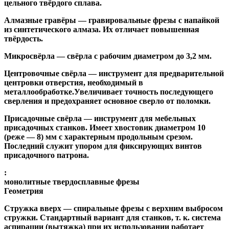
цельного твёрдого сплава.
Алмазные гравёры
— гравировальные фрезы с напайкой
из синтетического алмаза. Их отличает повышенная
твёрдость.
Микросвёрла
— свёрла с рабочим диаметром до 3,2 мм.
Центровочные свёрла
— инструмент для предварительной
центровки отверстия, необходимый в
металлообработке.Увеличивает точность последующего
сверления и предохраняет основное сверло от поломки.
Присадочные свёрла
— инструмент для мебельных
присадочных станков. Имеет хвостовик диаметром 10
(реже — 8) мм с характерным продольным срезом.
Последний служит упором для фиксирующих винтов
присадочного патрона.
:
монолитные твердосплавные фрезы
Геометрия
Стружка вверх
— спиральные фрезы с верхним выбросом
стружки. Стандартный вариант для станков, т. к. система
аспирации (вытяжка) при их использовании работает