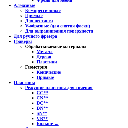
Фрезы для неона
Алмазные
Компрессионные
Прямые
Для нестинга
V-образные (для снятия фаски)
Для выравнивания поверхности
Для ручного фрезера
Гравёры
Обрабатываемые материалы
Металл
Дерево
Пластики
Геометрия
Конические
Прямые
Пластины
Режущие пластины для точения
CC**
CN**
DC**
DN**
SN**
VB**
Больше
→