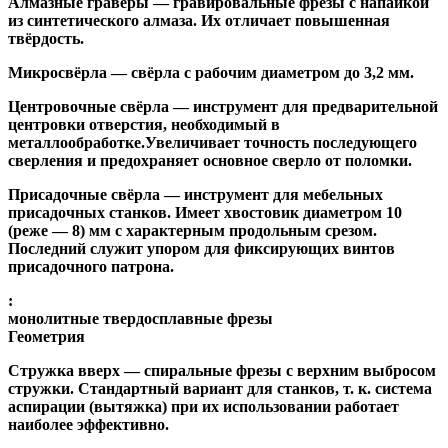
Алмазные гравёры
— гравировальные фрезы с напайкой
из синтетического алмаза. Их отличает повышенная
твёрдость.
Микросвёрла
— свёрла с рабочим диаметром до 3,2 мм.
Центровочные свёрла
— инструмент для предварительной
центровки отверстия, необходимый в
металлообработке.Увеличивает точность последующего
сверления и предохраняет основное сверло от поломки.
Присадочные свёрла
— инструмент для мебельных
присадочных станков. Имеет хвостовик диаметром 10
(реже — 8) мм с характерным продольным срезом.
Последний служит упором для фиксирующих винтов
присадочного патрона.
:
монолитные твердосплавные фрезы
Геометрия
Стружка вверх
— спиральные фрезы с верхним выбросом
стружки. Стандартный вариант для станков, т. к. система
аспирации (вытяжка) при их использовании работает
наиболее эффективно.