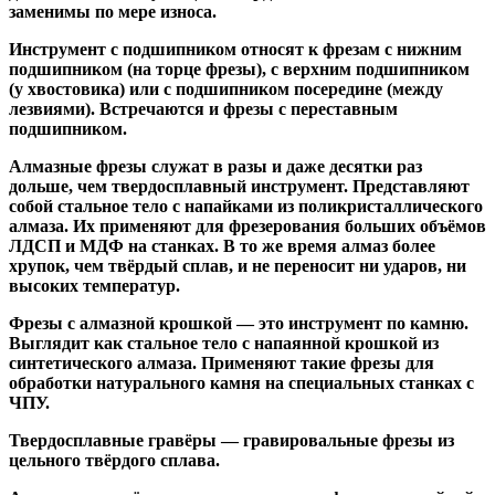
заменимы по мере износа.
Инструмент с подшипником относят к
фрезам с нижним
подшипником
(на торце фрезы),
с верхним подшипником
(у хвостовика) или
с подшипником посередине
(между
лезвиями). Встречаются и
фрезы с переставным
подшипником
.
Алмазные фрезы
служат в разы и даже десятки раз
дольше, чем твердосплавный инструмент. Представляют
собой стальное тело с напайками из поликристаллического
алмаза. Их применяют для фрезерования больших объёмов
ЛДСП и МДФ на станках. В то же время алмаз более
хрупок, чем твёрдый сплав, и не переносит ни ударов, ни
высоких температур.
Фрезы с алмазной крошкой
— это инструмент по камню.
Выглядит как стальное тело с напаянной крошкой из
синтетического алмаза. Применяют такие фрезы для
обработки натурального камня на специальных станках с
ЧПУ.
Твердосплавные гравёры
— гравировальные фрезы из
цельного твёрдого сплава.