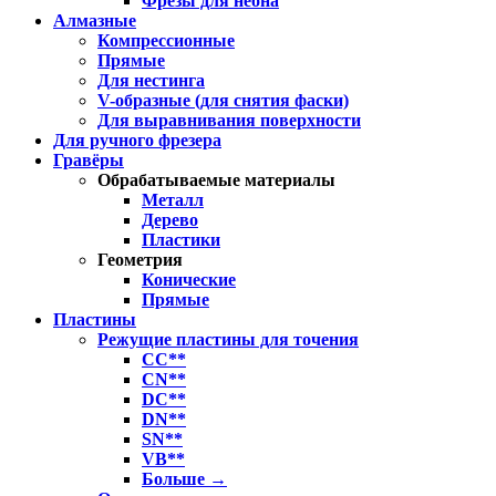
Фрезы для неона
Алмазные
Компрессионные
Прямые
Для нестинга
V-образные (для снятия фаски)
Для выравнивания поверхности
Для ручного фрезера
Гравёры
Обрабатываемые материалы
Металл
Дерево
Пластики
Геометрия
Конические
Прямые
Пластины
Режущие пластины для точения
CC**
CN**
DC**
DN**
SN**
VB**
Больше
→