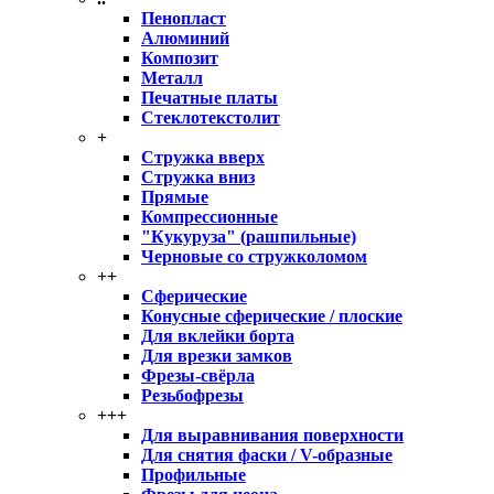
Пенопласт
Алюминий
Композит
Металл
Печатные платы
Стеклотекстолит
+
Стружка вверх
Стружка вниз
Прямые
Компрессионные
"Кукуруза" (рашпильные)
Черновые со стружколомом
++
Сферические
Конусные сферические / плоские
Для вклейки борта
Для врезки замков
Фрезы-свёрла
Резьбофрезы
+++
Для выравнивания поверхности
Для снятия фаски / V-образные
Профильные