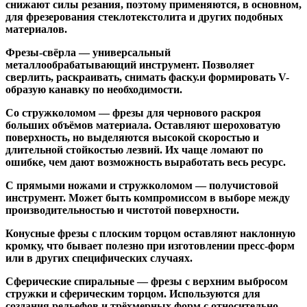
снижают силы резания, поэтому применяются, в основном,
для фрезерования стеклотекстолита и других подобных
материалов.
Фрезы-свёрла
— универсальный
металлообрабатывающий инструмент. Позволяет
сверлить, раскраивать, снимать фаску.и формировать V-
образую канавку по необходимости.
Со стружколомом
— фрезы для чернового раскроя
больших объёмов материала. Оставляют шероховатую
поверхность, но выделяются высокой скоростью и
длительной стойкостью лезвий. Их чаще ломают по
ошибке, чем дают возможность выработать весь ресурс.
С прямыми ножами и стружколомом
— получистовой
инструмент. Может быть компромиссом в выборе между
производительностью и чистотой поверхности.
Конусные фрезы с плоским торцом
оставляют наклонную
кромку, что бывает полезно при изготовлении пресс-форм
или в других специфических случаях.
Сферические спиральные
— фрезы с верхним выбросом
стружки и сферическим торцом. Используются для
создания рельефов и трёхмерных форм с относительно