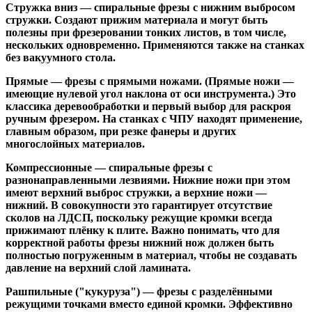
Стружка вниз
— спиральные фрезы с нижним выбросом
стружки. Создают прижим материала и могут быть
полезны при фрезеровании тонких листов, в том числе,
нескольких одновременно. Применяются также на станках
без вакуумного стола.
Прямые
— фрезы с прямыми ножами. (Прямые ножи —
имеющие нулевой угол наклона от оси инструмента.) Это
классика деревообработки и первый выбор для раскроя
ручным фрезером. На станках с ЧПУ находят применение,
главным образом, при резке фанеры и других
многослойных материалов.
Компрессионные
— спиральные фрезы с
разнонаправленными лезвиями. Нижние ножи при этом
имеют верхний выброс стружки, а верхние ножи —
нижний. В совокупности это гарантирует отсутствие
сколов на ЛДСП, поскольку режущие кромки всегда
прижимают плёнку к плите. Важно понимать, что для
корректной работы фрезы нижний нож должен быть
полностью погруженным в материал, чтобы не создавать
давление на верхний слой ламината.
Рашпильные ("кукуруза")
— фрезы с разделёнными
режущими точками вместо единой кромки. Эффективно