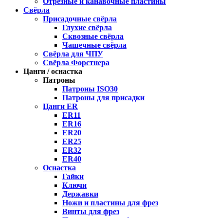
Отрезные и канавочные пластины
Свёрла
Присадочные свёрла
Глухие свёрла
Сквозные свёрла
Чашечные свёрла
Свёрла для ЧПУ
Свёрла Форстнера
Цанги / оснастка
Патроны
Патроны ISO30
Патроны для присадки
Цанги ER
ER11
ER16
ER20
ER25
ER32
ER40
Оснастка
Гайки
Ключи
Державки
Ножи и пластины для фрез
Винты для фрез