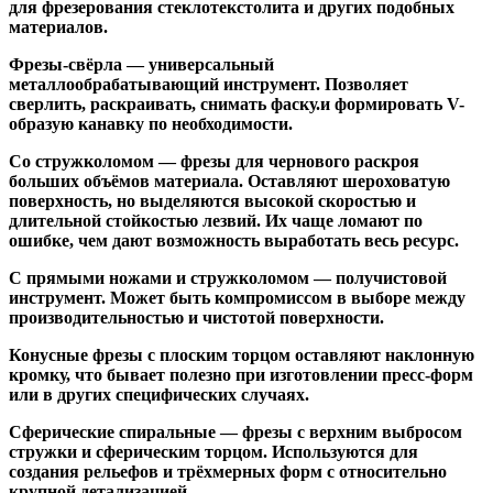
для фрезерования стеклотекстолита и других подобных
материалов.
Фрезы-свёрла
— универсальный
металлообрабатывающий инструмент. Позволяет
сверлить, раскраивать, снимать фаску.и формировать V-
образую канавку по необходимости.
Со стружколомом
— фрезы для чернового раскроя
больших объёмов материала. Оставляют шероховатую
поверхность, но выделяются высокой скоростью и
длительной стойкостью лезвий. Их чаще ломают по
ошибке, чем дают возможность выработать весь ресурс.
С прямыми ножами и стружколомом
— получистовой
инструмент. Может быть компромиссом в выборе между
производительностью и чистотой поверхности.
Конусные фрезы с плоским торцом
оставляют наклонную
кромку, что бывает полезно при изготовлении пресс-форм
или в других специфических случаях.
Сферические спиральные
— фрезы с верхним выбросом
стружки и сферическим торцом. Используются для
создания рельефов и трёхмерных форм с относительно
крупной детализацией.