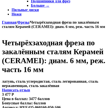
Подшипники для фрез
Больше
→
Пильные диски
Ножи
Главная
/
Фрезы
/
Четырёхзаходная фреза по закалённым
сталям Керамей (CERAMEI): диам. 6 мм, реж. часть 16 мм
Четырёхзаходная фреза по
закалённым сталям Керамей
(CERAMEI): диам. 6 мм, реж.
часть 16 мм
латунь, сталь углеродистая, сталь легированная, сталь
нержавеющая, сталь закалённая
Написать отзыв
3 477
Р
Цена в баллах:
3477 баллов
Бонусные баллы:
баллов
Артикул:
HYE435-060160-050-S06