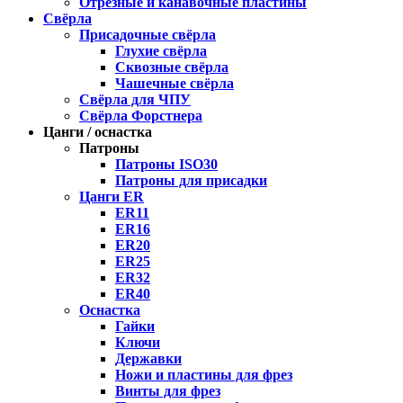
Отрезные и канавочные пластины
Свёрла
Присадочные свёрла
Глухие свёрла
Сквозные свёрла
Чашечные свёрла
Свёрла для ЧПУ
Свёрла Форстнера
Цанги / оснастка
Патроны
Патроны ISO30
Патроны для присадки
Цанги ER
ER11
ER16
ER20
ER25
ER32
ER40
Оснастка
Гайки
Ключи
Державки
Ножи и пластины для фрез
Винты для фрез