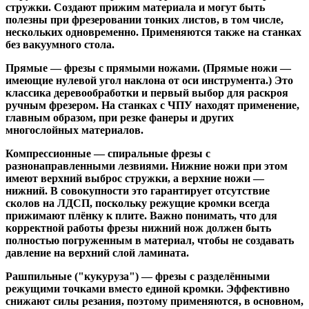
стружки. Создают прижим материала и могут быть
полезны при фрезеровании тонких листов, в том числе,
нескольких одновременно. Применяются также на станках
без вакуумного стола.
Прямые
— фрезы с прямыми ножами. (Прямые ножи —
имеющие нулевой угол наклона от оси инструмента.) Это
классика деревообработки и первый выбор для раскроя
ручным фрезером. На станках с ЧПУ находят применение,
главным образом, при резке фанеры и других
многослойных материалов.
Компрессионные
— спиральные фрезы с
разнонаправленными лезвиями. Нижние ножи при этом
имеют верхний выброс стружки, а верхние ножи —
нижний. В совокупности это гарантирует отсутствие
сколов на ЛДСП, поскольку режущие кромки всегда
прижимают плёнку к плите. Важно понимать, что для
корректной работы фрезы нижний нож должен быть
полностью погруженным в материал, чтобы не создавать
давление на верхний слой ламината.
Рашпильные ("кукуруза")
— фрезы с разделёнными
режущими точками вместо единой кромки. Эффективно
снижают силы резания, поэтому применяются, в основном,