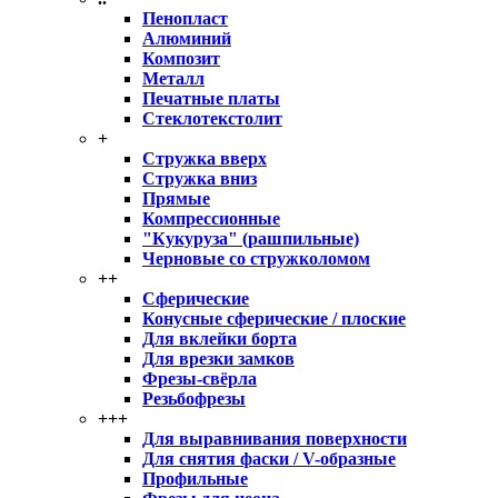
Пенопласт
Алюминий
Композит
Металл
Печатные платы
Стеклотекстолит
+
Стружка вверх
Стружка вниз
Прямые
Компрессионные
"Кукуруза" (рашпильные)
Черновые со стружколомом
++
Сферические
Конусные сферические / плоские
Для вклейки борта
Для врезки замков
Фрезы-свёрла
Резьбофрезы
+++
Для выравнивания поверхности
Для снятия фаски / V-образные
Профильные