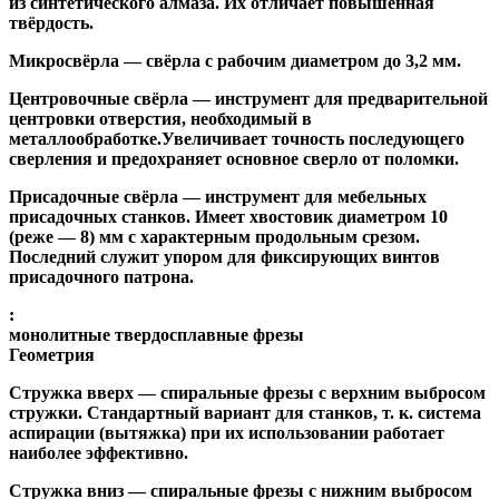
из синтетического алмаза. Их отличает повышенная
твёрдость.
Микросвёрла
— свёрла с рабочим диаметром до 3,2 мм.
Центровочные свёрла
— инструмент для предварительной
центровки отверстия, необходимый в
металлообработке.Увеличивает точность последующего
сверления и предохраняет основное сверло от поломки.
Присадочные свёрла
— инструмент для мебельных
присадочных станков. Имеет хвостовик диаметром 10
(реже — 8) мм с характерным продольным срезом.
Последний служит упором для фиксирующих винтов
присадочного патрона.
:
монолитные твердосплавные фрезы
Геометрия
Стружка вверх
— спиральные фрезы с верхним выбросом
стружки. Стандартный вариант для станков, т. к. система
аспирации (вытяжка) при их использовании работает
наиболее эффективно.
Стружка вниз
— спиральные фрезы с нижним выбросом