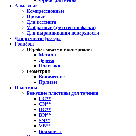
Фрезы для неона
Алмазные
Компрессионные
Прямые
Для нестинга
V-образные (для снятия фаски)
Для выравнивания поверхности
Для ручного фрезера
Гравёры
Обрабатываемые материалы
Металл
Дерево
Пластики
Геометрия
Конические
Прямые
Пластины
Режущие пластины для точения
CC**
CN**
DC**
DN**
SN**
VB**
Больше
→