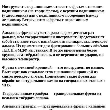
Инструмент с подшипником относят к
фрезам с нижним
подшипником
(на торце фрезы),
с верхним подшипником
(у хвостовика) или
с подшипником посередине
(между
лезвиями). Встречаются и
фрезы с переставным
подшипником
.
Алмазные фрезы
служат в разы и даже десятки раз
дольше, чем твердосплавный инструмент. Представляют
собой стальное тело с напайками из поликристаллического
алмаза. Их применяют для фрезерования больших объёмов
ЛДСП и МДФ на станках. В то же время алмаз более
хрупок, чем твёрдый сплав, и не переносит ни ударов, ни
высоких температур.
Фрезы с алмазной крошкой
— это инструмент по камню.
Выглядит как стальное тело с напаянной крошкой из
синтетического алмаза. Применяют такие фрезы для
обработки натурального камня на специальных станках с
ЧПУ.
Твердосплавные гравёры
— гравировальные фрезы из
цельного твёрдого сплава.
Алмазные гравёры
— гравировальные фрезы с напайкой