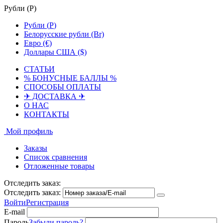
Рубли (
Р
)
Рубли (
Р
)
Белорусские рубли (Br)
Евро (€)
Доллары США ($)
СТАТЬИ
% БОНУСНЫЕ БАЛЛЫ %
СПОСОБЫ ОПЛАТЫ
✈ ДОСТАВКА ✈
О НАС
КОНТАКТЫ
Мой профиль
Заказы
Список сравнения
Отложенные товары
Отследить заказ:
Отследить заказ:
Войти
Регистрация
E-mail
Пароль
Забыли пароль?