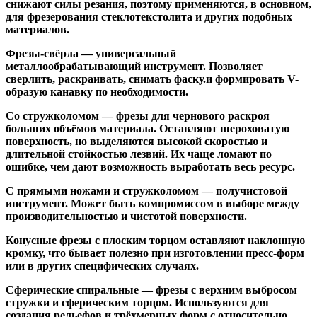
снижают силы резания, поэтому применяются, в основном,
для фрезерования стеклотекстолита и других подобных
материалов.
Фрезы-свёрла
— универсальный
металлообрабатывающий инструмент. Позволяет
сверлить, раскраивать, снимать фаску.и формировать V-
образую канавку по необходимости.
Со стружколомом
— фрезы для чернового раскроя
больших объёмов материала. Оставляют шероховатую
поверхность, но выделяются высокой скоростью и
длительной стойкостью лезвий. Их чаще ломают по
ошибке, чем дают возможность выработать весь ресурс.
С прямыми ножами и стружколомом
— получистовой
инструмент. Может быть компромиссом в выборе между
производительностью и чистотой поверхности.
Конусные фрезы с плоским торцом
оставляют наклонную
кромку, что бывает полезно при изготовлении пресс-форм
или в других специфических случаях.
Сферические спиральные
— фрезы с верхним выбросом
стружки и сферическим торцом. Используются для
создания рельефов и трёхмерных форм с относительно