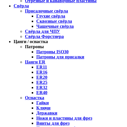
Отрезные и канавочные пластины
Свёрла
Присадочные свёрла
Глухие свёрла
Сквозные свёрла
Чашечные свёрла
Свёрла для ЧПУ
Свёрла Форстнера
Цанги / оснастка
Патроны
Патроны ISO30
Патроны для присадки
Цанги ER
ER11
ER16
ER20
ER25
ER32
ER40
Оснастка
Гайки
Ключи
Державки
Ножи и пластины для фрез
Винты для фрез