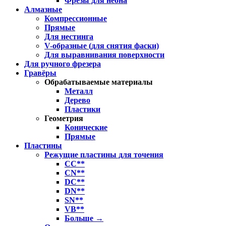
Фрезы для неона
Алмазные
Компрессионные
Прямые
Для нестинга
V-образные (для снятия фаски)
Для выравнивания поверхности
Для ручного фрезера
Гравёры
Обрабатываемые материалы
Металл
Дерево
Пластики
Геометрия
Конические
Прямые
Пластины
Режущие пластины для точения
CC**
CN**
DC**
DN**
SN**
VB**
Больше
→