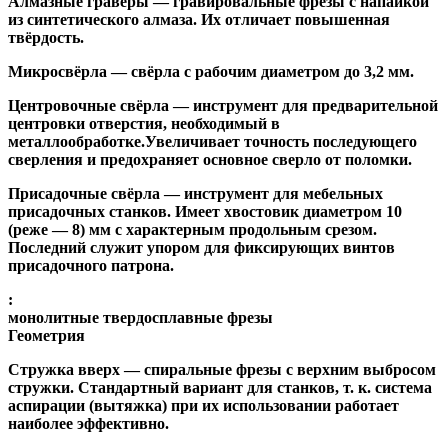
Алмазные гравёры
— гравировальные фрезы с напайкой
из синтетического алмаза. Их отличает повышенная
твёрдость.
Микросвёрла
— свёрла с рабочим диаметром до 3,2 мм.
Центровочные свёрла
— инструмент для предварительной
центровки отверстия, необходимый в
металлообработке.Увеличивает точность последующего
сверления и предохраняет основное сверло от поломки.
Присадочные свёрла
— инструмент для мебельных
присадочных станков. Имеет хвостовик диаметром 10
(реже — 8) мм с характерным продольным срезом.
Последний служит упором для фиксирующих винтов
присадочного патрона.
:
монолитные твердосплавные фрезы
Геометрия
Стружка вверх
— спиральные фрезы с верхним выбросом
стружки. Стандартный вариант для станков, т. к. система
аспирации (вытяжка) при их использовании работает
наиболее эффективно.