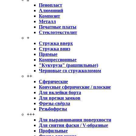
Пенопласт
Алюминий
Композит
Металл
Печатные платы
Стеклотекстолит
+
Стружка вверх
Стружка вниз
Прямые
Компрессионные
"Кукуруза" (рашпильные)
Черновые со стружколомом
++
Сферические
Конусные сферические / плоские
Для вклейки борта
Для врезки замков
Фрезы-свёрла
Резьбофрезы
+++
Для выравнивания поверхности
Для снятия фаски / V-образные
Профильные