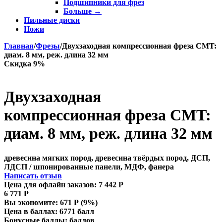
Подшипники для фрез
Больше
→
Пильные диски
Ножи
Главная
/
Фрезы
/
Двухзаходная компрессионная фреза CMT:
диам. 8 мм, реж. длина 32 мм
Скидка 9%
Двухзаходная
компрессионная фреза CMT:
диам. 8 мм, реж. длина 32 мм
древесина мягких пород, древесина твёрдых пород, ДСП,
ЛДСП / шпонированные панели, МДФ, фанера
Написать отзыв
Цена для офлайн заказов:
7 442
Р
6 771
Р
Вы экономите:
671
Р
(
9
%)
Цена в баллах:
6771 балл
Бонусные баллы:
баллов