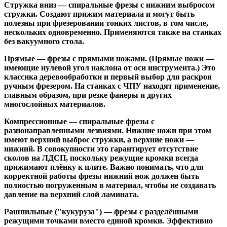
Стружка вниз
— спиральные фрезы с нижним выбросом
стружки. Создают прижим материала и могут быть
полезны при фрезеровании тонких листов, в том числе,
нескольких одновременно. Применяются также на станках
без вакуумного стола.
Прямые
— фрезы с прямыми ножами. (Прямые ножи —
имеющие нулевой угол наклона от оси инструмента.) Это
классика деревообработки и первый выбор для раскроя
ручным фрезером. На станках с ЧПУ находят применение,
главным образом, при резке фанеры и других
многослойных материалов.
Компрессионные
— спиральные фрезы с
разнонаправленными лезвиями. Нижние ножи при этом
имеют верхний выброс стружки, а верхние ножи —
нижний. В совокупности это гарантирует отсутствие
сколов на ЛДСП, поскольку режущие кромки всегда
прижимают плёнку к плите. Важно понимать, что для
корректной работы фрезы нижний нож должен быть
полностью погруженным в материал, чтобы не создавать
давление на верхний слой ламината.
Рашпильные ("кукуруза")
— фрезы с разделёнными
режущими точками вместо единой кромки. Эффективно