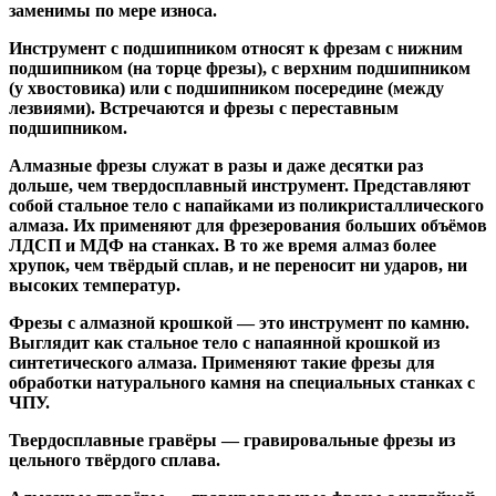
заменимы по мере износа.
Инструмент с подшипником относят к
фрезам с нижним
подшипником
(на торце фрезы),
с верхним подшипником
(у хвостовика) или
с подшипником посередине
(между
лезвиями). Встречаются и
фрезы с переставным
подшипником
.
Алмазные фрезы
служат в разы и даже десятки раз
дольше, чем твердосплавный инструмент. Представляют
собой стальное тело с напайками из поликристаллического
алмаза. Их применяют для фрезерования больших объёмов
ЛДСП и МДФ на станках. В то же время алмаз более
хрупок, чем твёрдый сплав, и не переносит ни ударов, ни
высоких температур.
Фрезы с алмазной крошкой
— это инструмент по камню.
Выглядит как стальное тело с напаянной крошкой из
синтетического алмаза. Применяют такие фрезы для
обработки натурального камня на специальных станках с
ЧПУ.
Твердосплавные гравёры
— гравировальные фрезы из
цельного твёрдого сплава.