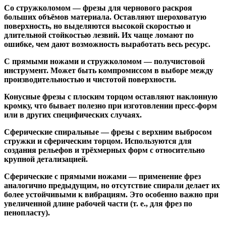
Со стружколомом
— фрезы для чернового раскроя
больших объёмов материала. Оставляют шероховатую
поверхность, но выделяются высокой скоростью и
длительной стойкостью лезвий. Их чаще ломают по
ошибке, чем дают возможность выработать весь ресурс.
С прямыми ножами и стружколомом
— получистовой
инструмент. Может быть компромиссом в выборе между
производительностью и чистотой поверхности.
Конусные фрезы с плоским торцом
оставляют наклонную
кромку, что бывает полезно при изготовлении пресс-форм
или в других специфических случаях.
Сферические спиральные
— фрезы с верхним выбросом
стружки и сферическим торцом. Используются для
создания рельефов и трёхмерных форм с относительно
крупной детализацией.
Сферические с прямыми ножами
— применение фрез
аналогично предыдущим, но отсутствие спирали делает их
более устойчивыми к вибрациям. Это особенно важно при
увеличенной длине рабочей части (т. е., для фрез по
пенопласту).