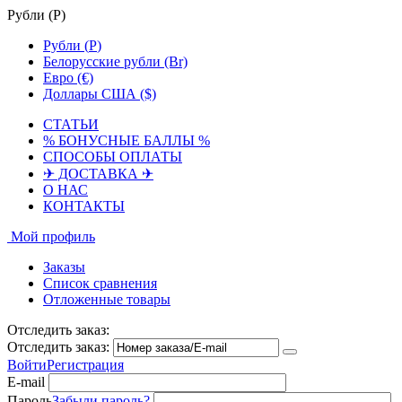
Рубли (
Р
)
Рубли (
Р
)
Белорусские рубли (Br)
Евро (€)
Доллары США ($)
СТАТЬИ
% БОНУСНЫЕ БАЛЛЫ %
СПОСОБЫ ОПЛАТЫ
✈ ДОСТАВКА ✈
О НАС
КОНТАКТЫ
Мой профиль
Заказы
Список сравнения
Отложенные товары
Отследить заказ:
Отследить заказ:
Войти
Регистрация
E-mail
Пароль
Забыли пароль?