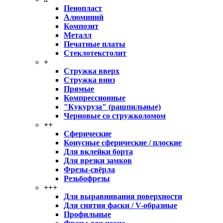
Пенопласт
Алюминий
Композит
Металл
Печатные платы
Стеклотекстолит
+
Стружка вверх
Стружка вниз
Прямые
Компрессионные
"Кукуруза" (рашпильные)
Черновые со стружколомом
++
Сферические
Конусные сферические / плоские
Для вклейки борта
Для врезки замков
Фрезы-свёрла
Резьбофрезы
+++
Для выравнивания поверхности
Для снятия фаски / V-образные
Профильные