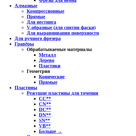
Фрезы для неона
Алмазные
Компрессионные
Прямые
Для нестинга
V-образные (для снятия фаски)
Для выравнивания поверхности
Для ручного фрезера
Гравёры
Обрабатываемые материалы
Металл
Дерево
Пластики
Геометрия
Конические
Прямые
Пластины
Режущие пластины для точения
CC**
CN**
DC**
DN**
SN**
VB**
Больше
→