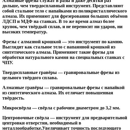
Алмазные фрезы
служат в разы и даже десятки раз
дольше, чем твердосплавный инструмент. Представляют
собой стальное тело с напайками из поликристаллического
алмаза. Их применяют для фрезерования больших объёмов
ЛДСП и МДФ на станках. В то же время алмаз более
хрупок, чем твёрдый сплав, и не переносит ни ударов, ни
высоких температур.
Фрезы с алмазной крошкой
— это инструмент по камню.
Выглядит как стальное тело с напаянной крошкой из
синтетического алмаза. Применяют такие фрезы для
обработки натурального камня на специальных станках с
ЧПУ.
Твердосплавные гравёры
— гравировальные фрезы из
цельного твёрдого сплава.
Алмазные гравёры
— гравировальные фрезы с напайкой
из синтетического алмаза. Их отличает повышенная
твёрдость.
Микросвёрла
— свёрла с рабочим диаметром до 3,2 мм.
Центровочные свёрла
— инструмент для предварительной
центровки отверстия, необходимый в
металлообработке.Увеличивает точность последующего