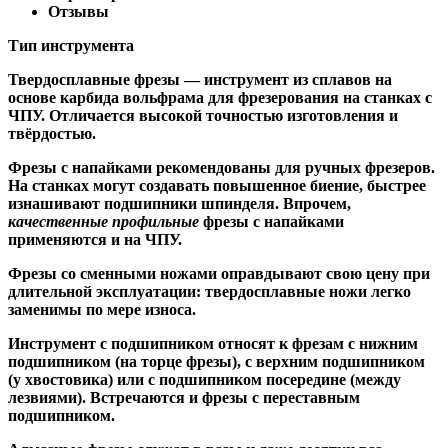
Отзывы
Тип инструмента
Твердосплавные фрезы
— инструмент из сплавов на
основе карбида вольфрама для фрезерования на станках с
ЧПУ. Отличается высокой точностью изготовления и
твёрдостью.
Ф
резы с напайками
рекомендованы для ручных фрезеров.
На станках могут создавать повышенное биение, быстрее
изнашивают подшипники шпинделя. Впрочем,
качественные
профильные
фрезы с напайками
применяются и на ЧПУ.
Фрезы со сменными ножами
оправдывают свою цену при
длительной эксплуатации: твердосплавные ножи легко
заменимы по мере износа.
Инструмент с подшипником относят к
фрезам с нижним
подшипником
(на торце фрезы),
с верхним подшипником
(у хвостовика) или
с подшипником посередине
(между
лезвиями). Встречаются и
фрезы с переставным
подшипником
.