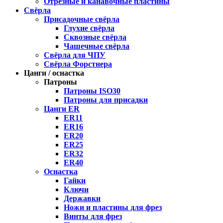
Отрезные и канавочные пластины
Свёрла
Присадочные свёрла
Глухие свёрла
Сквозные свёрла
Чашечные свёрла
Свёрла для ЧПУ
Свёрла Форстнера
Цанги / оснастка
Патроны
Патроны ISO30
Патроны для присадки
Цанги ER
ER11
ER16
ER20
ER25
ER32
ER40
Оснастка
Гайки
Ключи
Державки
Ножи и пластины для фрез
Винты для фрез