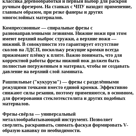
классика деревообработки и первый выбор для раскроя
ручным фрезером. На станках с ЧПУ находят применение,
главным образом, при резке фанеры и других
многослойных материалов.
Компрессионные
— спиральные фрезы с
разнонаправленными лезвиями. Нижние ножи при этом
имеют верхний выброс стружки, а верхние ножи —
нижний. В совокупности это гарантирует отсутствие
сколов на ЛДСП, поскольку режущие кромки всегда
прижимают плёнку к плите. Важно понимать, что для
корректной работы фрезы нижний нож должен быть
полностью погруженным в материал, чтобы не создавать
давление на верхний слой ламината.
Рашпильные ("кукуруза")
— фрезы с разделёнными
режущими точками вместо единой кромки. Эффективно
снижают силы резания, поэтому применяются, в основном,
для фрезерования стеклотекстолита и других подобных
материалов.
Фрезы-свёрла
— универсальный
металлообрабатывающий инструмент. Позволяет
сверлить, раскраивать, снимать фаску.и формировать V-
образую канавку по необходимости.