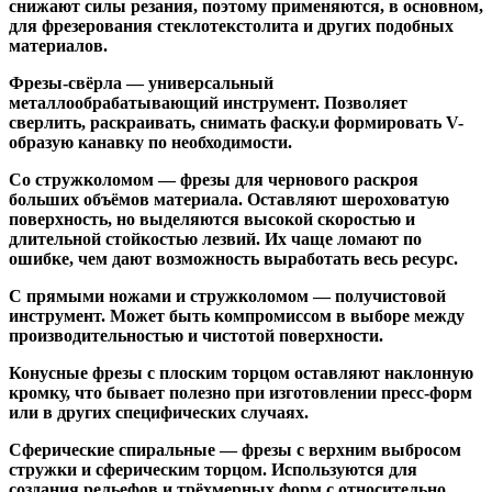
снижают силы резания, поэтому применяются, в основном,
для фрезерования стеклотекстолита и других подобных
материалов.
Фрезы-свёрла
— универсальный
металлообрабатывающий инструмент. Позволяет
сверлить, раскраивать, снимать фаску.и формировать V-
образую канавку по необходимости.
Со стружколомом
— фрезы для чернового раскроя
больших объёмов материала. Оставляют шероховатую
поверхность, но выделяются высокой скоростью и
длительной стойкостью лезвий. Их чаще ломают по
ошибке, чем дают возможность выработать весь ресурс.
С прямыми ножами и стружколомом
— получистовой
инструмент. Может быть компромиссом в выборе между
производительностью и чистотой поверхности.
Конусные фрезы с плоским торцом
оставляют наклонную
кромку, что бывает полезно при изготовлении пресс-форм
или в других специфических случаях.
Сферические спиральные
— фрезы с верхним выбросом
стружки и сферическим торцом. Используются для
создания рельефов и трёхмерных форм с относительно