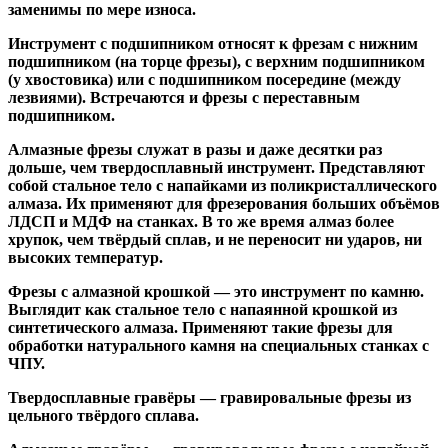
заменимы по мере износа.
Инструмент с подшипником относят к
фрезам с нижним
подшипником
(на торце фрезы),
с верхним подшипником
(у хвостовика) или
с подшипником посередине
(между
лезвиями). Встречаются и
фрезы с переставным
подшипником
.
Алмазные фрезы
служат в разы и даже десятки раз
дольше, чем твердосплавный инструмент. Представляют
собой стальное тело с напайками из поликристаллического
алмаза. Их применяют для фрезерования больших объёмов
ЛДСП и МДФ на станках. В то же время алмаз более
хрупок, чем твёрдый сплав, и не переносит ни ударов, ни
высоких температур.
Фрезы с алмазной крошкой
— это инструмент по камню.
Выглядит как стальное тело с напаянной крошкой из
синтетического алмаза. Применяют такие фрезы для
обработки натурального камня на специальных станках с
ЧПУ.
Твердосплавные гравёры
— гравировальные фрезы из
цельного твёрдого сплава.