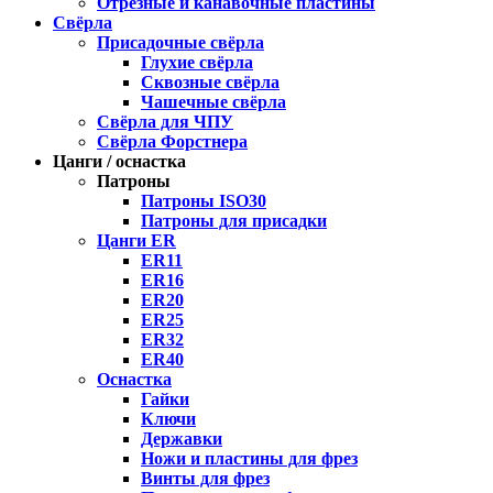
Отрезные и канавочные пластины
Свёрла
Присадочные свёрла
Глухие свёрла
Сквозные свёрла
Чашечные свёрла
Свёрла для ЧПУ
Свёрла Форстнера
Цанги / оснастка
Патроны
Патроны ISO30
Патроны для присадки
Цанги ER
ER11
ER16
ER20
ER25
ER32
ER40
Оснастка
Гайки
Ключи
Державки
Ножи и пластины для фрез
Винты для фрез