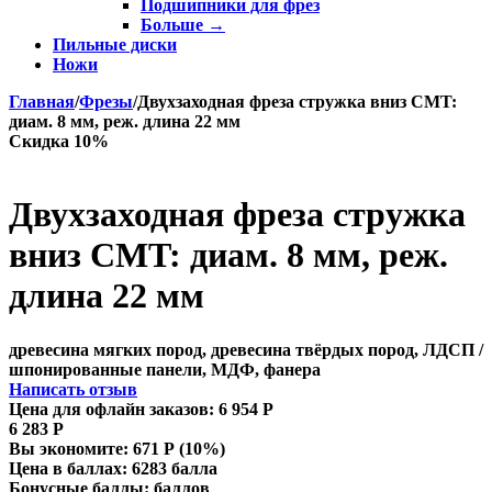
Подшипники для фрез
Больше
→
Пильные диски
Ножи
Главная
/
Фрезы
/
Двухзаходная фреза стружка вниз CMT:
диам. 8 мм, реж. длина 22 мм
Скидка 10%
Двухзаходная фреза стружка
вниз CMT: диам. 8 мм, реж.
длина 22 мм
древесина мягких пород, древесина твёрдых пород, ЛДСП /
шпонированные панели, МДФ, фанера
Написать отзыв
Цена для офлайн заказов:
6 954
Р
6 283
Р
Вы экономите:
671
Р
(
10
%)
Цена в баллах:
6283 балла
Бонусные баллы:
баллов