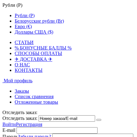
Рубли (
Р
)
Рубли (
Р
)
Белорусские рубли (Br)
Евро (€)
Доллары США ($)
СТАТЬИ
% БОНУСНЫЕ БАЛЛЫ %
СПОСОБЫ ОПЛАТЫ
✈ ДОСТАВКА ✈
О НАС
КОНТАКТЫ
Мой профиль
Заказы
Список сравнения
Отложенные товары
Отследить заказ:
Отследить заказ:
Войти
Регистрация
E-mail
Пароль
Забыли пароль?