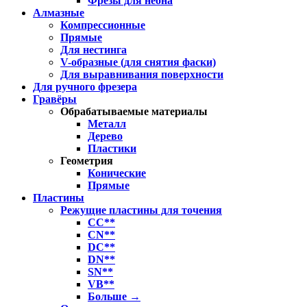
Фрезы для неона
Алмазные
Компрессионные
Прямые
Для нестинга
V-образные (для снятия фаски)
Для выравнивания поверхности
Для ручного фрезера
Гравёры
Обрабатываемые материалы
Металл
Дерево
Пластики
Геометрия
Конические
Прямые
Пластины
Режущие пластины для точения
CC**
CN**
DC**
DN**
SN**
VB**
Больше
→