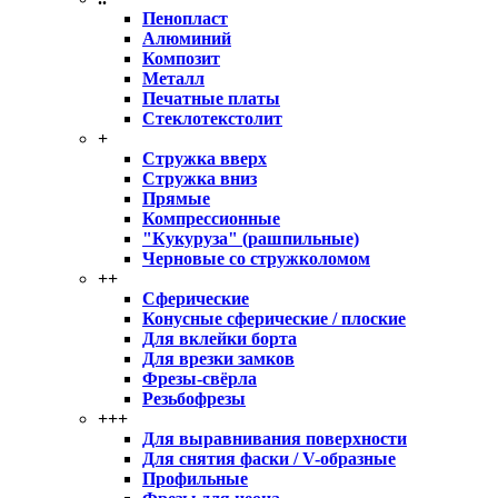
Пенопласт
Алюминий
Композит
Металл
Печатные платы
Стеклотекстолит
+
Стружка вверх
Стружка вниз
Прямые
Компрессионные
"Кукуруза" (рашпильные)
Черновые со стружколомом
++
Сферические
Конусные сферические / плоские
Для вклейки борта
Для врезки замков
Фрезы-свёрла
Резьбофрезы
+++
Для выравнивания поверхности
Для снятия фаски / V-образные
Профильные