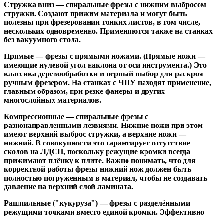
Стружка вниз
— спиральные фрезы с нижним выбросом
стружки. Создают прижим материала и могут быть
полезны при фрезеровании тонких листов, в том числе,
нескольких одновременно. Применяются также на станках
без вакуумного стола.
Прямые
— фрезы с прямыми ножами. (Прямые ножи —
имеющие нулевой угол наклона от оси инструмента.) Это
классика деревообработки и первый выбор для раскроя
ручным фрезером. На станках с ЧПУ находят применение,
главным образом, при резке фанеры и других
многослойных материалов.
Компрессионные
— спиральные фрезы с
разнонаправленными лезвиями. Нижние ножи при этом
имеют верхний выброс стружки, а верхние ножи —
нижний. В совокупности это гарантирует отсутствие
сколов на ЛДСП, поскольку режущие кромки всегда
прижимают плёнку к плите. Важно понимать, что для
корректной работы фрезы нижний нож должен быть
полностью погруженным в материал, чтобы не создавать
давление на верхний слой ламината.
Рашпильные ("кукуруза")
— фрезы с разделёнными
режущими точками вместо единой кромки. Эффективно