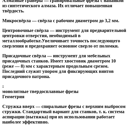
Алмазные гравёры
— гравировальные фрезы с напайкой
из синтетического алмаза. Их отличает повышенная
твёрдость.
Микросвёрла
— свёрла с рабочим диаметром до 3,2 мм.
Центровочные свёрла
— инструмент для предварительной
центровки отверстия, необходимый в
металлообработке.Увеличивает точность последующего
сверления и предохраняет основное сверло от поломки.
Присадочные свёрла
— инструмент для мебельных
присадочных станков. Имеет хвостовик диаметром 10
(реже — 8) мм с характерным продольным срезом.
Последний служит упором для фиксирующих винтов
присадочного патрона.
:
монолитные твердосплавные фрезы
Геометрия
Стружка вверх
— спиральные фрезы с верхним выбросом
стружки. Стандартный вариант для станков, т. к. система
аспирации (вытяжка) при их использовании работает
наиболее эффективно.