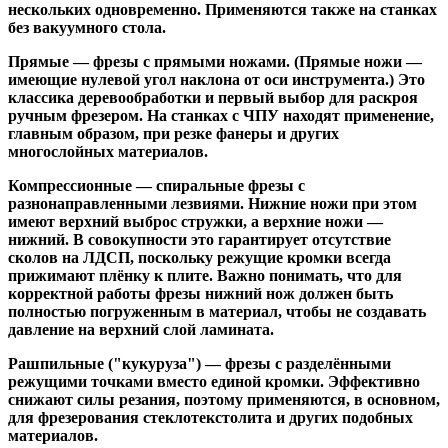
нескольких одновременно. Применяются также на станках
без вакуумного стола.
Прямые
— фрезы с прямыми ножами. (Прямые ножи —
имеющие нулевой угол наклона от оси инструмента.) Это
классика деревообработки и первый выбор для раскроя
ручным фрезером. На станках с ЧПУ находят применение,
главным образом, при резке фанеры и других
многослойных материалов.
Компрессионные
— спиральные фрезы с
разнонаправленными лезвиями. Нижние ножи при этом
имеют верхний выброс стружки, а верхние ножи —
нижний. В совокупности это гарантирует отсутствие
сколов на ЛДСП, поскольку режущие кромки всегда
прижимают плёнку к плите. Важно понимать, что для
корректной работы фрезы нижний нож должен быть
полностью погруженным в материал, чтобы не создавать
давление на верхний слой ламината.
Рашпильные ("кукуруза")
— фрезы с разделёнными
режущими точками вместо единой кромки. Эффективно
снижают силы резания, поэтому применяются, в основном,
для фрезерования стеклотекстолита и других подобных
материалов.