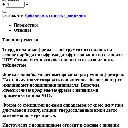
+
−
Отложить
Добавить в список сравнения
Параметры
Отзывы
Тип инструмента
Твердосплавные фрезы
— инструмент из сплавов на
основе карбида вольфрама для фрезерования на станках с
ЧПУ. Отличается высокой точностью изготовления и
твёрдостью.
Ф
резы с напайками
рекомендованы для ручных фрезеров.
На станках могут создавать повышенное биение, быстрее
изнашивают подшипники шпинделя. Впрочем,
качественные
профильные
фрезы с напайками
применяются и на ЧПУ.
Фрезы со сменными ножами
оправдывают свою цену при
длительной эксплуатации: твердосплавные ножи легко
заменимы по мере износа.
Инструмент с подшипником относят к
фрезам с нижним