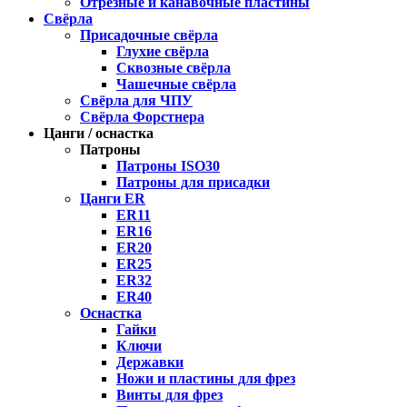
Отрезные и канавочные пластины
Свёрла
Присадочные свёрла
Глухие свёрла
Сквозные свёрла
Чашечные свёрла
Свёрла для ЧПУ
Свёрла Форстнера
Цанги / оснастка
Патроны
Патроны ISO30
Патроны для присадки
Цанги ER
ER11
ER16
ER20
ER25
ER32
ER40
Оснастка
Гайки
Ключи
Державки
Ножи и пластины для фрез
Винты для фрез