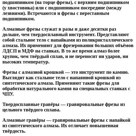
подшипником
(на торце фрезы),
с верхним подшипником
(у хвостовика) или
с подшипником посередине
(между
лезвиями). Встречаются и
фрезы с переставным
подшипником
.
Алмазные фрезы
служат в разы и даже десятки раз
дольше, чем твердосплавный инструмент. Представляют
собой стальное тело с напайками из поликристаллического
алмаза. Их применяют для фрезерования больших объёмов
ЛДСП и МДФ на станках. В то же время алмаз более
хрупок, чем твёрдый сплав, и не переносит ни ударов, ни
высоких температур.
Фрезы с алмазной крошкой
— это инструмент по камню.
Выглядит как стальное тело с напаянной крошкой из
синтетического алмаза. Применяют такие фрезы для
обработки натурального камня на специальных станках с
ЧПУ.
Твердосплавные гравёры
— гравировальные фрезы из
цельного твёрдого сплава.
Алмазные гравёры
— гравировальные фрезы с напайкой
из синтетического алмаза. Их отличает повышенная
твёрдость.