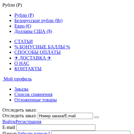
Рубли (
Р
)
Рубли (
Р
)
Белорусские рубли (Br)
Евро (€)
Доллары США ($)
СТАТЬИ
% БОНУСНЫЕ БАЛЛЫ %
СПОСОБЫ ОПЛАТЫ
✈ ДОСТАВКА ✈
О НАС
КОНТАКТЫ
Мой профиль
Заказы
Список сравнения
Отложенные товары
Отследить заказ:
Отследить заказ:
Войти
Регистрация
E-mail
Пароль
Забыли пароль?