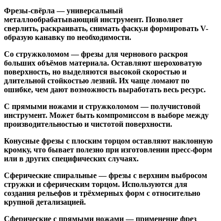
Фрезы-свёрла
— универсальный
металлообрабатывающий инструмент. Позволяет
сверлить, раскраивать, снимать фаску.и формировать V-
образую канавку по необходимости.
Со стружколомом
— фрезы для чернового раскроя
больших объёмов материала. Оставляют шероховатую
поверхность, но выделяются высокой скоростью и
длительной стойкостью лезвий. Их чаще ломают по
ошибке, чем дают возможность выработать весь ресурс.
С прямыми ножами и стружколомом
— получистовой
инструмент. Может быть компромиссом в выборе между
производительностью и чистотой поверхности.
Конусные фрезы с плоским торцом
оставляют наклонную
кромку, что бывает полезно при изготовлении пресс-форм
или в других специфических случаях.
Сферические спиральные
— фрезы с верхним выбросом
стружки и сферическим торцом. Используются для
создания рельефов и трёхмерных форм с относительно
крупной детализацией.
Сферические с прямыми ножами
— применение фрез