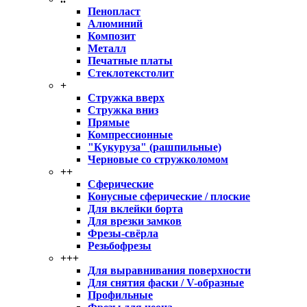
Пенопласт
Алюминий
Композит
Металл
Печатные платы
Стеклотекстолит
+
Стружка вверх
Стружка вниз
Прямые
Компрессионные
"Кукуруза" (рашпильные)
Черновые со стружколомом
++
Сферические
Конусные сферические / плоские
Для вклейки борта
Для врезки замков
Фрезы-свёрла
Резьбофрезы
+++
Для выравнивания поверхности
Для снятия фаски / V-образные
Профильные