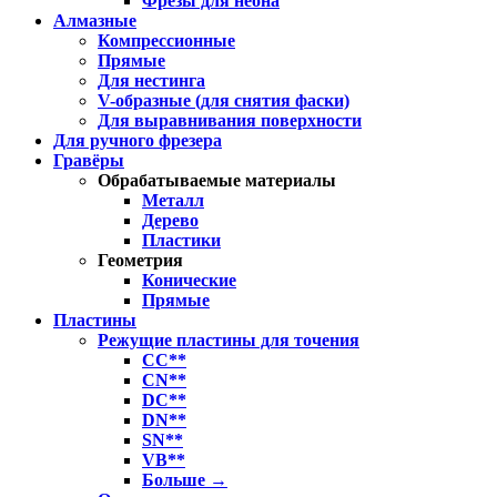
Фрезы для неона
Алмазные
Компрессионные
Прямые
Для нестинга
V-образные (для снятия фаски)
Для выравнивания поверхности
Для ручного фрезера
Гравёры
Обрабатываемые материалы
Металл
Дерево
Пластики
Геометрия
Конические
Прямые
Пластины
Режущие пластины для точения
CC**
CN**
DC**
DN**
SN**
VB**
Больше
→