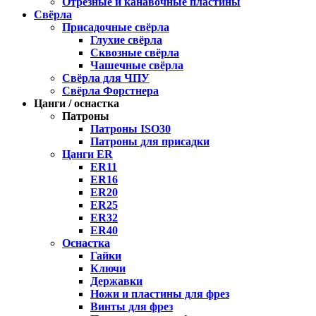
Отрезные и канавочные пластины
Свёрла
Присадочные свёрла
Глухие свёрла
Сквозные свёрла
Чашечные свёрла
Свёрла для ЧПУ
Свёрла Форстнера
Цанги / оснастка
Патроны
Патроны ISO30
Патроны для присадки
Цанги ER
ER11
ER16
ER20
ER25
ER32
ER40
Оснастка
Гайки
Ключи
Державки
Ножи и пластины для фрез
Винты для фрез