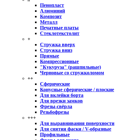
Пенопласт
Алюминий
Композит
Металл
Печатные платы
Стеклотекстолит
+
Стружка вверх
Стружка вниз
Прямые
Компрессионные
"Кукуруза" (рашпильные)
Черновые со стружколомом
++
Сферические
Конусные сферические / плоские
Для вклейки борта
Для врезки замков
Фрезы-свёрла
Резьбофрезы
+++
Для выравнивания поверхности
Для снятия фаски / V-образные
Профильные