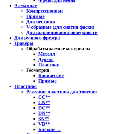
Фрезы для неона
Алмазные
Компрессионные
Прямые
Для нестинга
V-образные (для снятия фаски)
Для выравнивания поверхности
Для ручного фрезера
Гравёры
Обрабатываемые материалы
Металл
Дерево
Пластики
Геометрия
Конические
Прямые
Пластины
Режущие пластины для точения
CC**
CN**
DC**
DN**
SN**
VB**
Больше
→