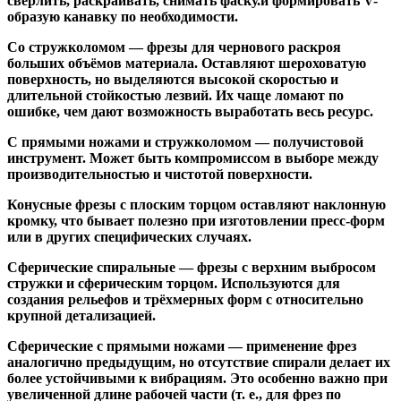
сверлить, раскраивать, снимать фаску.и формировать V-
образую канавку по необходимости.
Со стружколомом
— фрезы для чернового раскроя
больших объёмов материала. Оставляют шероховатую
поверхность, но выделяются высокой скоростью и
длительной стойкостью лезвий. Их чаще ломают по
ошибке, чем дают возможность выработать весь ресурс.
С прямыми ножами и стружколомом
— получистовой
инструмент. Может быть компромиссом в выборе между
производительностью и чистотой поверхности.
Конусные фрезы с плоским торцом
оставляют наклонную
кромку, что бывает полезно при изготовлении пресс-форм
или в других специфических случаях.
Сферические спиральные
— фрезы с верхним выбросом
стружки и сферическим торцом. Используются для
создания рельефов и трёхмерных форм с относительно
крупной детализацией.
Сферические с прямыми ножами
— применение фрез
аналогично предыдущим, но отсутствие спирали делает их
более устойчивыми к вибрациям. Это особенно важно при
увеличенной длине рабочей части (т. е., для фрез по