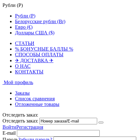
Рубли (
Р
)
Рубли (
Р
)
Белорусские рубли (Br)
Евро (€)
Доллары США ($)
СТАТЬИ
% БОНУСНЫЕ БАЛЛЫ %
СПОСОБЫ ОПЛАТЫ
✈ ДОСТАВКА ✈
О НАС
КОНТАКТЫ
Мой профиль
Заказы
Список сравнения
Отложенные товары
Отследить заказ:
Отследить заказ:
Войти
Регистрация
E-mail
Пароль
Забыли пароль?