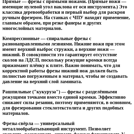
Прямые
— фрезы с прямыми ножами. (Прямые ножи —
имеющие нулевой угол наклона от оси инструмента.) Это
классика деревообработки и первый выбор для раскроя
ручным фрезером. На станках с ЧПУ находят применение,
главным образом, при резке фанеры и других
многослойных материалов.
Компрессионные
— спиральные фрезы с
разнонаправленными лезвиями. Нижние ножи при этом
имеют верхний выброс стружки, а верхние ножи —
нижний. В совокупности это гарантирует отсутствие
сколов на ЛДСП, поскольку режущие кромки всегда
прижимают плёнку к плите. Важно понимать, что для
корректной работы фрезы нижний нож должен быть
полностью погруженным в материал, чтобы не создавать
давление на верхний слой ламината.
Рашпильные ("кукуруза")
— фрезы с разделёнными
режущими точками вместо единой кромки. Эффективно
снижают силы резания, поэтому применяются, в основном,
для фрезерования стеклотекстолита и других подобных
материалов.
Фрезы-свёрла
— универсальный
металлообрабатывающий инструмент. Позволяет