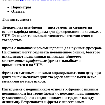
Параметры
Отзывы
Тип инструмента
Твердосплавные фрезы
— инструмент из сплавов на
основе карбида вольфрама для фрезерования на станках с
ЧПУ. Отличается высокой точностью изготовления и
твёрдостью.
Ф
резы с напайками
рекомендованы для ручных фрезеров.
На станках могут создавать повышенное биение, быстрее
изнашивают подшипники шпинделя. Впрочем,
качественные
профильные
фрезы с напайками
применяются и на ЧПУ.
Фрезы со сменными ножами
оправдывают свою цену при
длительной эксплуатации: твердосплавные ножи легко
заменимы по мере износа.
Инструмент с подшипником относят к
фрезам с нижним
подшипником
(на торце фрезы),
с верхним подшипником
(у хвостовика) или
с подшипником посередине
(между
лезвиями). Встречаются и
фрезы с переставным