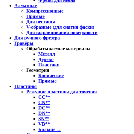
Фрезы для неона
Алмазные
Компрессионные
Прямые
Для нестинга
V-образные (для снятия фаски)
Для выравнивания поверхности
Для ручного фрезера
Гравёры
Обрабатываемые материалы
Металл
Дерево
Пластики
Геометрия
Конические
Прямые
Пластины
Режущие пластины для точения
CC**
CN**
DC**
DN**
SN**
VB**
Больше
→