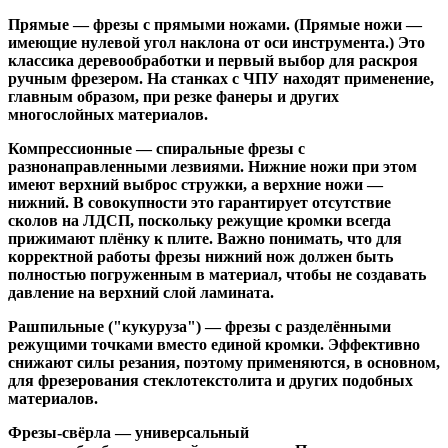
Прямые
— фрезы с прямыми ножами. (Прямые ножи —
имеющие нулевой угол наклона от оси инструмента.) Это
классика деревообработки и первый выбор для раскроя
ручным фрезером. На станках с ЧПУ находят применение,
главным образом, при резке фанеры и других
многослойных материалов.
Компрессионные
— спиральные фрезы с
разнонаправленными лезвиями. Нижние ножи при этом
имеют верхний выброс стружки, а верхние ножи —
нижний. В совокупности это гарантирует отсутствие
сколов на ЛДСП, поскольку режущие кромки всегда
прижимают плёнку к плите. Важно понимать, что для
корректной работы фрезы нижний нож должен быть
полностью погруженным в материал, чтобы не создавать
давление на верхний слой ламината.
Рашпильные ("кукуруза")
— фрезы с разделёнными
режущими точками вместо единой кромки. Эффективно
снижают силы резания, поэтому применяются, в основном,
для фрезерования стеклотекстолита и других подобных
материалов.
Фрезы-свёрла
— универсальный