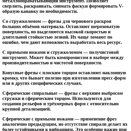
металлообрабатывающий инструмент. Позволяет
сверлить, раскраивать, снимать фаску.и формировать V-
образую канавку по необходимости.
Со стружколомом
— фрезы для чернового раскроя
больших объёмов материала. Оставляют шероховатую
поверхность, но выделяются высокой скоростью и
длительной стойкостью лезвий. Их чаще ломают по
ошибке, чем дают возможность выработать весь ресурс.
С прямыми ножами и стружколомом
— получистовой
инструмент. Может быть компромиссом в выборе между
производительностью и чистотой поверхности.
Конусные фрезы с плоским торцом
оставляют наклонную
кромку, что бывает полезно при изготовлении пресс-форм
или в других специфических случаях.
Сферические спиральные
— фрезы с верхним выбросом
стружки и сферическим торцом. Используются для
создания рельефов и трёхмерных форм с относительно
крупной детализацией.
Сферические с прямыми ножами
— применение фрез
аналогично предыдущим, но отсутствие спирали делает их
более устойчивыми к вибрациям. Это особенно важно при