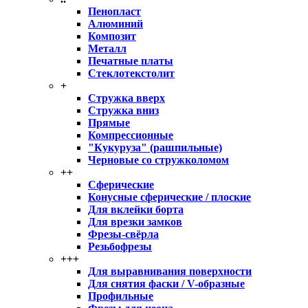
Пенопласт
Алюминий
Композит
Металл
Печатные платы
Стеклотекстолит
+
Стружка вверх
Стружка вниз
Прямые
Компрессионные
"Кукуруза" (рашпильные)
Черновые со стружколомом
++
Сферические
Конусные сферические / плоские
Для вклейки борта
Для врезки замков
Фрезы-свёрла
Резьбофрезы
+++
Для выравнивания поверхности
Для снятия фаски / V-образные
Профильные