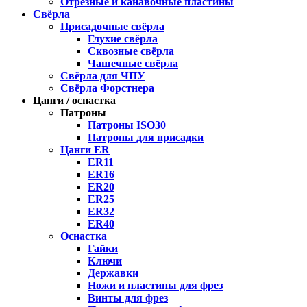
Отрезные и канавочные пластины
Свёрла
Присадочные свёрла
Глухие свёрла
Сквозные свёрла
Чашечные свёрла
Свёрла для ЧПУ
Свёрла Форстнера
Цанги / оснастка
Патроны
Патроны ISO30
Патроны для присадки
Цанги ER
ER11
ER16
ER20
ER25
ER32
ER40
Оснастка
Гайки
Ключи
Державки
Ножи и пластины для фрез
Винты для фрез