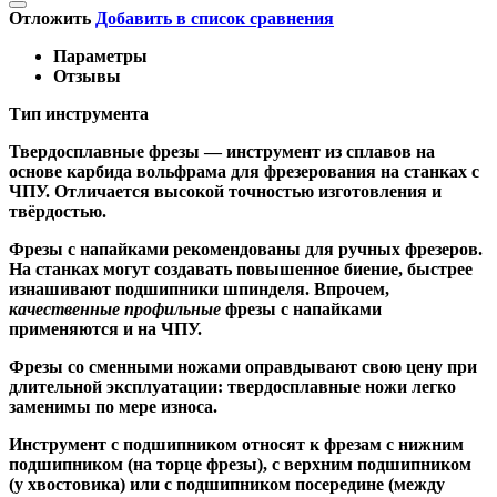
Отложить
Добавить в список сравнения
Параметры
Отзывы
Тип инструмента
Твердосплавные фрезы
— инструмент из сплавов на
основе карбида вольфрама для фрезерования на станках с
ЧПУ. Отличается высокой точностью изготовления и
твёрдостью.
Ф
резы с напайками
рекомендованы для ручных фрезеров.
На станках могут создавать повышенное биение, быстрее
изнашивают подшипники шпинделя. Впрочем,
качественные
профильные
фрезы с напайками
применяются и на ЧПУ.
Фрезы со сменными ножами
оправдывают свою цену при
длительной эксплуатации: твердосплавные ножи легко
заменимы по мере износа.
Инструмент с подшипником относят к
фрезам с нижним
подшипником
(на торце фрезы),
с верхним подшипником
(у хвостовика) или
с подшипником посередине
(между