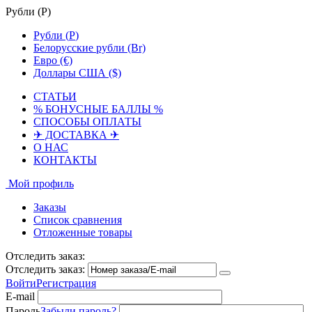
Рубли (
Р
)
Рубли (
Р
)
Белорусские рубли (Br)
Евро (€)
Доллары США ($)
СТАТЬИ
% БОНУСНЫЕ БАЛЛЫ %
СПОСОБЫ ОПЛАТЫ
✈ ДОСТАВКА ✈
О НАС
КОНТАКТЫ
Мой профиль
Заказы
Список сравнения
Отложенные товары
Отследить заказ:
Отследить заказ:
Войти
Регистрация
E-mail
Пароль
Забыли пароль?