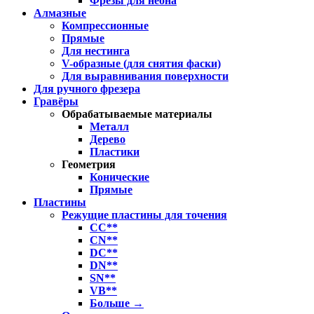
Фрезы для неона
Алмазные
Компрессионные
Прямые
Для нестинга
V-образные (для снятия фаски)
Для выравнивания поверхности
Для ручного фрезера
Гравёры
Обрабатываемые материалы
Металл
Дерево
Пластики
Геометрия
Конические
Прямые
Пластины
Режущие пластины для точения
CC**
CN**
DC**
DN**
SN**
VB**
Больше
→