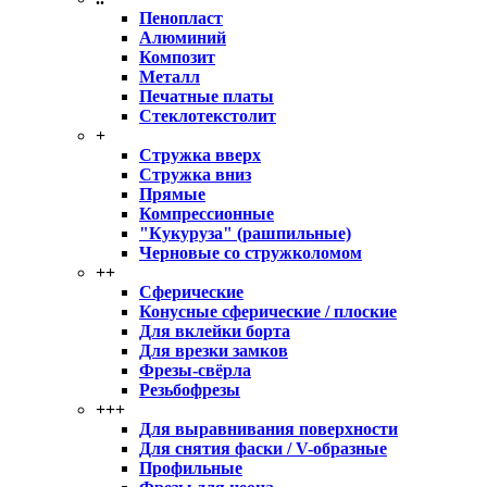
Пенопласт
Алюминий
Композит
Металл
Печатные платы
Стеклотекстолит
+
Стружка вверх
Стружка вниз
Прямые
Компрессионные
"Кукуруза" (рашпильные)
Черновые со стружколомом
++
Сферические
Конусные сферические / плоские
Для вклейки борта
Для врезки замков
Фрезы-свёрла
Резьбофрезы
+++
Для выравнивания поверхности
Для снятия фаски / V-образные
Профильные