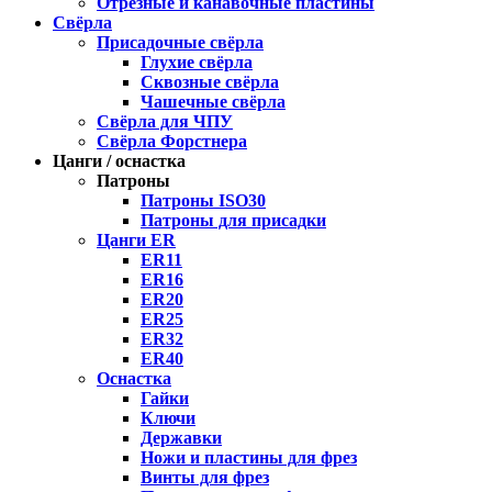
Отрезные и канавочные пластины
Свёрла
Присадочные свёрла
Глухие свёрла
Сквозные свёрла
Чашечные свёрла
Свёрла для ЧПУ
Свёрла Форстнера
Цанги / оснастка
Патроны
Патроны ISO30
Патроны для присадки
Цанги ER
ER11
ER16
ER20
ER25
ER32
ER40
Оснастка
Гайки
Ключи
Державки
Ножи и пластины для фрез
Винты для фрез