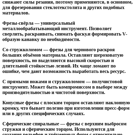
снижают силы резания, поэтому применяются, в основном,
для фрезерования стеклотекстолита и других подобных
материалов.
Фрезы-свёрла
— универсальный
металлообрабатывающий инструмент. Позволяет
сверлить, раскраивать, снимать фаску.и формировать V-
образую канавку по необходимости.
Со стружколомом
— фрезы для чернового раскроя
больших объёмов материала. Оставляют шероховатую
поверхность, но выделяются высокой скоростью и
длительной стойкостью лезвий. Их чаще ломают по
ошибке, чем дают возможность выработать весь ресурс.
С прямыми ножами и стружколомом
— получистовой
инструмент. Может быть компромиссом в выборе между
производительностью и чистотой поверхности.
Конусные фрезы с плоским торцом
оставляют наклонную
кромку, что бывает полезно при изготовлении пресс-форм
или в других специфических случаях.
Сферические спиральные
— фрезы с верхним выбросом
стружки и сферическим торцом. Используются для
создания рельефов и трёхмерных форм с относительно