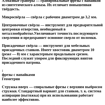
Алмазные гравёры
— гравировальные фрезы с напайкой
из синтетического алмаза. Их отличает повышенная
твёрдость.
Микросвёрла
— свёрла с рабочим диаметром до 3,2 мм.
Центровочные свёрла
— инструмент для предварительной
центровки отверстия, необходимый в
металлообработке.Увеличивает точность последующего
сверления и предохраняет основное сверло от поломки.
Присадочные свёрла
— инструмент для мебельных
присадочных станков. Имеет хвостовик диаметром 10
(реже — 8) мм с характерным продольным срезом.
Последний служит упором для фиксирующих винтов
присадочного патрона.
:
фрезы с напайками
Геометрия
Стружка вверх
— спиральные фрезы с верхним выбросом
стружки. Стандартный вариант для станков, т. к. система
аспирации (вытяжка) при их использовании работает
наиболее эффективно.