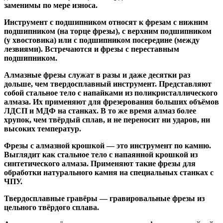
заменимы по мере износа.
Инструмент с подшипником относят к
фрезам с нижним
подшипником
(на торце фрезы),
с верхним подшипником
(у хвостовика) или
с подшипником посередине
(между
лезвиями). Встречаются и
фрезы с переставным
подшипником
.
Алмазные фрезы
служат в разы и даже десятки раз
дольше, чем твердосплавный инструмент. Представляют
собой стальное тело с напайками из поликристаллического
алмаза. Их применяют для фрезерования больших объёмов
ЛДСП и МДФ на станках. В то же время алмаз более
хрупок, чем твёрдый сплав, и не переносит ни ударов, ни
высоких температур.
Фрезы с алмазной крошкой
— это инструмент по камню.
Выглядит как стальное тело с напаянной крошкой из
синтетического алмаза. Применяют такие фрезы для
обработки натурального камня на специальных станках с
ЧПУ.
Твердосплавные гравёры
— гравировальные фрезы из
цельного твёрдого сплава.