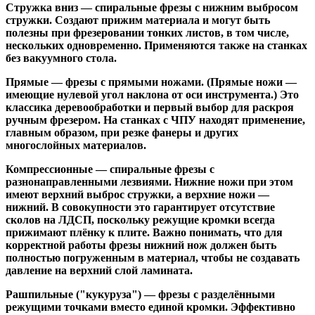
Стружка вниз
— спиральные фрезы с нижним выбросом
стружки. Создают прижим материала и могут быть
полезны при фрезеровании тонких листов, в том числе,
нескольких одновременно. Применяются также на станках
без вакуумного стола.
Прямые
— фрезы с прямыми ножами. (Прямые ножи —
имеющие нулевой угол наклона от оси инструмента.) Это
классика деревообработки и первый выбор для раскроя
ручным фрезером. На станках с ЧПУ находят применение,
главным образом, при резке фанеры и других
многослойных материалов.
Компрессионные
— спиральные фрезы с
разнонаправленными лезвиями. Нижние ножи при этом
имеют верхний выброс стружки, а верхние ножи —
нижний. В совокупности это гарантирует отсутствие
сколов на ЛДСП, поскольку режущие кромки всегда
прижимают плёнку к плите. Важно понимать, что для
корректной работы фрезы нижний нож должен быть
полностью погруженным в материал, чтобы не создавать
давление на верхний слой ламината.
Рашпильные ("кукуруза")
— фрезы с разделёнными
режущими точками вместо единой кромки. Эффективно