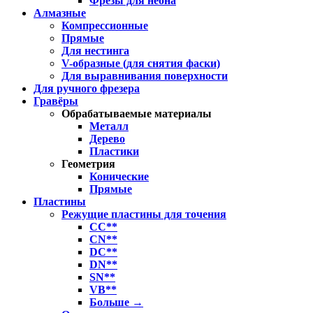
Фрезы для неона
Алмазные
Компрессионные
Прямые
Для нестинга
V-образные (для снятия фаски)
Для выравнивания поверхности
Для ручного фрезера
Гравёры
Обрабатываемые материалы
Металл
Дерево
Пластики
Геометрия
Конические
Прямые
Пластины
Режущие пластины для точения
CC**
CN**
DC**
DN**
SN**
VB**
Больше
→