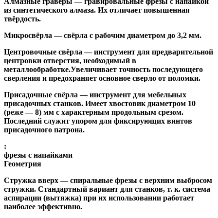
Алмазные гравёры
— гравировальные фрезы с напайкой
из синтетического алмаза. Их отличает повышенная
твёрдость.
Микросвёрла
— свёрла с рабочим диаметром до 3,2 мм.
Центровочные свёрла
— инструмент для предварительной
центровки отверстия, необходимый в
металлообработке.Увеличивает точность последующего
сверления и предохраняет основное сверло от поломки.
Присадочные свёрла
— инструмент для мебельных
присадочных станков. Имеет хвостовик диаметром 10
(реже — 8) мм с характерным продольным срезом.
Последний служит упором для фиксирующих винтов
присадочного патрона.
:
фрезы с напайками
Геометрия
Стружка вверх
— спиральные фрезы с верхним выбросом
стружки. Стандартный вариант для станков, т. к. система
аспирации (вытяжка) при их использовании работает
наиболее эффективно.