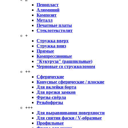
Пенопласт
Алюминий
Композит
Металл
Печатные платы
Стеклотекстолит
+
Стружка вверх
Стружка вниз
Прямые
Компрессионные
"Кукуруза" (рашпильные)
Черновые со стружколомом
++
Сферические
Конусные сферические / плоские
Для вклейки борта
Для врезки замков
Фрезы-свёрла
Резьбофрезы
+++
Для выравнивания поверхности
Для снятия фаски / V-образные
Профильные