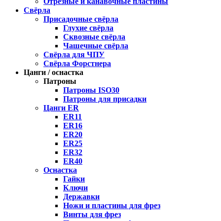
Отрезные и канавочные пластины
Свёрла
Присадочные свёрла
Глухие свёрла
Сквозные свёрла
Чашечные свёрла
Свёрла для ЧПУ
Свёрла Форстнера
Цанги / оснастка
Патроны
Патроны ISO30
Патроны для присадки
Цанги ER
ER11
ER16
ER20
ER25
ER32
ER40
Оснастка
Гайки
Ключи
Державки
Ножи и пластины для фрез
Винты для фрез