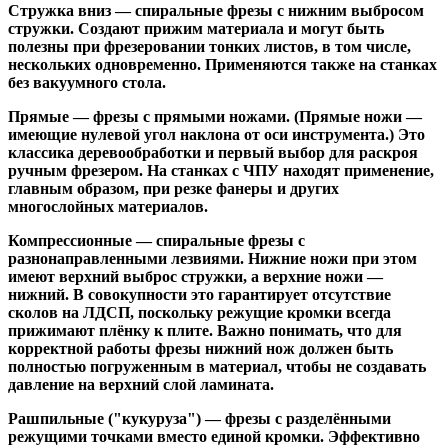
Стружка вниз
— спиральные фрезы с нижним выбросом
стружки. Создают прижим материала и могут быть
полезны при фрезеровании тонких листов, в том числе,
нескольких одновременно. Применяются также на станках
без вакуумного стола.
Прямые
— фрезы с прямыми ножами. (Прямые ножи —
имеющие нулевой угол наклона от оси инструмента.) Это
классика деревообработки и первый выбор для раскроя
ручным фрезером. На станках с ЧПУ находят применение,
главным образом, при резке фанеры и других
многослойных материалов.
Компрессионные
— спиральные фрезы с
разнонаправленными лезвиями. Нижние ножи при этом
имеют верхний выброс стружки, а верхние ножи —
нижний. В совокупности это гарантирует отсутствие
сколов на ЛДСП, поскольку режущие кромки всегда
прижимают плёнку к плите. Важно понимать, что для
корректной работы фрезы нижний нож должен быть
полностью погруженным в материал, чтобы не создавать
давление на верхний слой ламината.
Рашпильные ("кукуруза")
— фрезы с разделёнными
режущими точками вместо единой кромки. Эффективно