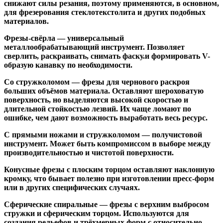
снижают силы резания, поэтому применяются, в основном,
для фрезерования стеклотекстолита и других подобных
материалов.
Фрезы-свёрла
— универсальный
металлообрабатывающий инструмент. Позволяет
сверлить, раскраивать, снимать фаску.и формировать V-
образую канавку по необходимости.
Со стружколомом
— фрезы для чернового раскроя
больших объёмов материала. Оставляют шероховатую
поверхность, но выделяются высокой скоростью и
длительной стойкостью лезвий. Их чаще ломают по
ошибке, чем дают возможность выработать весь ресурс.
С прямыми ножами и стружколомом
— получистовой
инструмент. Может быть компромиссом в выборе между
производительностью и чистотой поверхности.
Конусные фрезы с плоским торцом
оставляют наклонную
кромку, что бывает полезно при изготовлении пресс-форм
или в других специфических случаях.
Сферические спиральные
— фрезы с верхним выбросом
стружки и сферическим торцом. Используются для
создания рельефов и трёхмерных форм с относительно