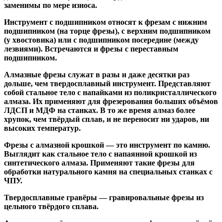
заменимы по мере износа.
Инструмент с подшипником относят к
фрезам с нижним
подшипником
(на торце фрезы),
с верхним подшипником
(у хвостовика) или
с подшипником посередине
(между
лезвиями). Встречаются и
фрезы с переставным
подшипником
.
Алмазные фрезы
служат в разы и даже десятки раз
дольше, чем твердосплавный инструмент. Представляют
собой стальное тело с напайками из поликристаллического
алмаза. Их применяют для фрезерования больших объёмов
ЛДСП и МДФ на станках. В то же время алмаз более
хрупок, чем твёрдый сплав, и не переносит ни ударов, ни
высоких температур.
Фрезы с алмазной крошкой
— это инструмент по камню.
Выглядит как стальное тело с напаянной крошкой из
синтетического алмаза. Применяют такие фрезы для
обработки натурального камня на специальных станках с
ЧПУ.
Твердосплавные гравёры
— гравировальные фрезы из
цельного твёрдого сплава.