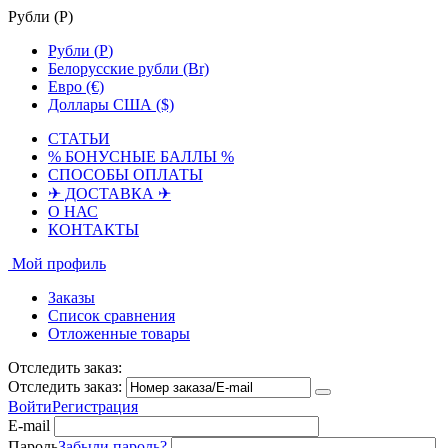
Рубли (
Р
)
Рубли (
Р
)
Белорусские рубли (Br)
Евро (€)
Доллары США ($)
СТАТЬИ
% БОНУСНЫЕ БАЛЛЫ %
СПОСОБЫ ОПЛАТЫ
✈ ДОСТАВКА ✈
О НАС
КОНТАКТЫ
Мой профиль
Заказы
Список сравнения
Отложенные товары
Отследить заказ:
Отследить заказ:
Войти
Регистрация
E-mail
Пароль
Забыли пароль?