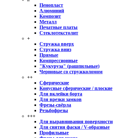
Пенопласт
Алюминий
Композит
Металл
Печатные платы
Стеклотекстолит
+
Стружка вверх
Стружка вниз
Прямые
Компрессионные
"Кукуруза" (рашпильные)
Черновые со стружколомом
++
Сферические
Конусные сферические / плоские
Для вклейки борта
Для врезки замков
Фрезы-свёрла
Резьбофрезы
+++
Для выравнивания поверхности
Для снятия фаски / V-образные
Профильные