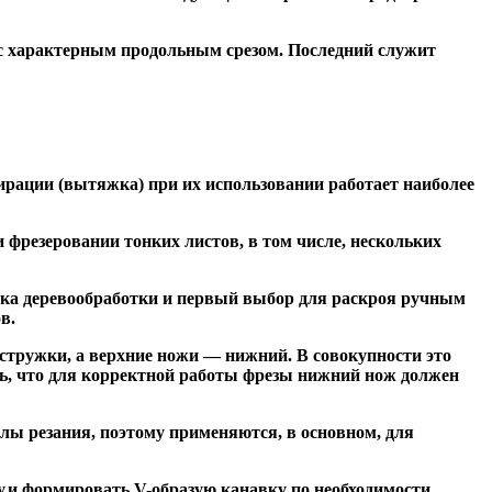
 с характерным продольным срезом. Последний служит
ирации (вытяжка) при их использовании работает наиболее
резеровании тонких листов, в том числе, нескольких
ка деревообработки и первый выбор для раскроя ручным
в.
тружки, а верхние ножи — нижний. В совокупности это
ь, что для корректной работы фрезы нижний нож должен
ы резания, поэтому применяются, в основном, для
и формировать V-образую канавку по необходимости.