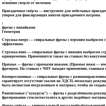
основное сверло от поломки.
Присадочные свёрла
— инструмент для мебельных присадоч
упором для фиксирующих винтов присадочного патрона.
:
фрезы с напайками
Геометрия
Стружка вверх
— спиральные фрезы с верхним выбросом стр
эффективно.
Стружка вниз
— спиральные фрезы с нижним выбросом стру
одновременно. Применяются также на станках без вакуумно
Прямые
— фрезы с прямыми ножами. (Прямые ножи — имеющ
фрезером. На станках с ЧПУ находят применение, главным 
Компрессионные
— спиральные фрезы с разнонаправленным
гарантирует отсутствие сколов на ЛДСП, поскольку режущ
быть полностью погруженным в материал, чтобы не создава
Рашпильные ("кукуруза")
— фрезы с разделёнными режущим
фрезерования стеклотекстолита и других подобных материа
Фрезы-свёрла
— универсальный металлообрабатывающий инс