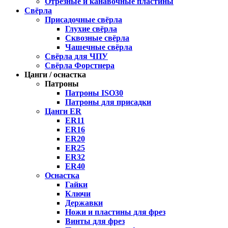
Отрезные и канавочные пластины
Свёрла
Присадочные свёрла
Глухие свёрла
Сквозные свёрла
Чашечные свёрла
Свёрла для ЧПУ
Свёрла Форстнера
Цанги / оснастка
Патроны
Патроны ISO30
Патроны для присадки
Цанги ER
ER11
ER16
ER20
ER25
ER32
ER40
Оснастка
Гайки
Ключи
Державки
Ножи и пластины для фрез
Винты для фрез