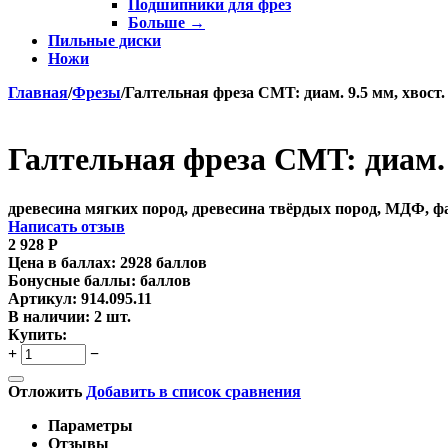
Подшипники для фрез
Больше
→
Пильные диски
Ножи
Главная
/
Фрезы
/
Галтельная фреза CMT: диам. 9.5 мм, хвост. 
Галтельная фреза CMT: диам. 9
древесина мягких пород, древесина твёрдых пород, МДФ, 
Написать отзыв
2 928
Р
Цена в баллах:
2928 баллов
Бонусные баллы:
баллов
Артикул:
914.095.11
В наличии:
2 шт.
Купить:
+
−
Отложить
Добавить в список сравнения
Параметры
Отзывы