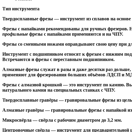
Тип инструмента
Твердосплавные фрезы
— инструмент из сплавов на основе
Ф
резы с напайками
рекомендованы для ручных фрезеров. Н
профильные
фрезы с напайками применяются и на ЧПУ.
Фрезы со сменными ножами
оправдывают свою цену при дл
Инструмент с подшипником относят к
фрезам с нижним по
Встречаются и
фрезы с переставным подшипником
.
Алмазные фрезы
служат в разы и даже десятки раз дольше
применяют для фрезерования больших объёмов ЛДСП и МДФ н
Фрезы с алмазной крошкой
— это инструмент по камню. Вы
натурального камня на специальных станках с ЧПУ.
Твердосплавные гравёры
— гравировальные фрезы из цельн
Алмазные гравёры
— гравировальные фрезы с напайкой из 
Микросвёрла
— свёрла с рабочим диаметром до 3,2 мм.
Центровочные свёрла
— инструмент для предварительной ц