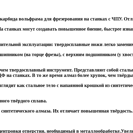
 карбида вольфрама для фрезерования на станках с ЧПУ. Отл
а станках могут создавать повышенное биение, быстрее и
ительной эксплуатации: твердосплавные ножи легко заменим
дшипником
(на торце фрезы),
с верхним подшипником
(у хвос
, чем твердосплавный инструмент. Представляют собой стальн
а станках. В то же время алмаз более хрупок, чем твёрдый 
глядит как стальное тело с напаянной крошкой из синтетиче
ого твёрдого сплава.
синтетического алмаза. Их отличает повышенная твёрдость.
ентровки отверстия, необходимый в металлообработке.Увели