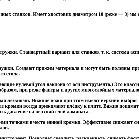
ных станков. Имеет хвостовик диаметром 10 (реже — 8) мм
ужки. Стандартный вариант для станков, т. к. система асп
жки. Создают прижим материала и могут быть полезны при ф
го стола.
ие нулевой угол наклона от оси инструмента.) Это класси
образом, при резке фанеры и других многослойных материало
и лезвиями. Нижние ножи при этом имеют верхний выброс с
ие кромки всегда прижимают плёнку к плите. Важно понимат
ть давление на верхний слой ламината.
и точками вместо единой кромки. Эффективно снижают сил
лов.
трумент. Позволяет сверлить, раскраивать, снимать фаску.