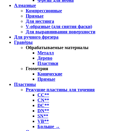
Фрезы для неона
Алмазные
Компрессионные
Прямые
Для нестинга
V-образные (для снятия фаски)
Для выравнивания поверхности
Для ручного фрезера
Гравёры
Обрабатываемые материалы
Металл
Дерево
Пластики
Геометрия
Конические
Прямые
Пластины
Режущие пластины для точения
CC**
CN**
DC**
DN**
SN**
VB**
Больше
→