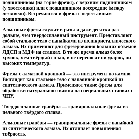
подшипником
(на торце фрезы),
с верхним подшипником
(у хвостовика) или
с подшипником посередине
(между
лезвиями). Встречаются и
фрезы с переставным
подшипником
.
Алмазные фрезы
служат в разы и даже десятки раз
дольше, чем твердосплавный инструмент. Представляют
собой стальное тело с напайками из поликристаллического
алмаза. Их применяют для фрезерования больших объёмов
ЛДСП и МДФ на станках. В то же время алмаз более
хрупок, чем твёрдый сплав, и не переносит ни ударов, ни
высоких температур.
Фрезы с алмазной крошкой
— это инструмент по камню.
Выглядит как стальное тело с напаянной крошкой из
синтетического алмаза. Применяют такие фрезы для
обработки натурального камня на специальных станках с
ЧПУ.
Твердосплавные гравёры
— гравировальные фрезы из
цельного твёрдого сплава.
Алмазные гравёры
— гравировальные фрезы с напайкой
из синтетического алмаза. Их отличает повышенная
твёрдость.