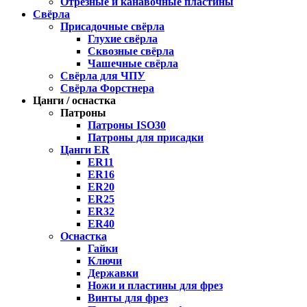
Отрезные и канавочные пластины
Свёрла
Присадочные свёрла
Глухие свёрла
Сквозные свёрла
Чашечные свёрла
Свёрла для ЧПУ
Свёрла Форстнера
Цанги / оснастка
Патроны
Патроны ISO30
Патроны для присадки
Цанги ER
ER11
ER16
ER20
ER25
ER32
ER40
Оснастка
Гайки
Ключи
Державки
Ножи и пластины для фрез
Винты для фрез