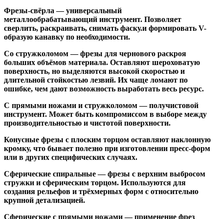
Фрезы-свёрла
— универсальный
металлообрабатывающий инструмент. Позволяет
сверлить, раскраивать, снимать фаску.и формировать V-
образую канавку по необходимости.
Со стружколомом
— фрезы для чернового раскроя
больших объёмов материала. Оставляют шероховатую
поверхность, но выделяются высокой скоростью и
длительной стойкостью лезвий. Их чаще ломают по
ошибке, чем дают возможность выработать весь ресурс.
С прямыми ножами и стружколомом
— получистовой
инструмент. Может быть компромиссом в выборе между
производительностью и чистотой поверхности.
Конусные фрезы с плоским торцом
оставляют наклонную
кромку, что бывает полезно при изготовлении пресс-форм
или в других специфических случаях.
Сферические спиральные
— фрезы с верхним выбросом
стружки и сферическим торцом. Используются для
создания рельефов и трёхмерных форм с относительно
крупной детализацией.
Сферические с прямыми ножами
— применение фрез