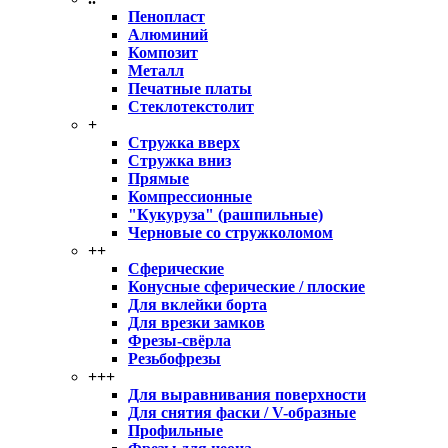
Пенопласт
Алюминий
Композит
Металл
Печатные платы
Стеклотекстолит
+
Стружка вверх
Стружка вниз
Прямые
Компрессионные
"Кукуруза" (рашпильные)
Черновые со стружколомом
++
Сферические
Конусные сферические / плоские
Для вклейки борта
Для врезки замков
Фрезы-свёрла
Резьбофрезы
+++
Для выравнивания поверхности
Для снятия фаски / V-образные
Профильные