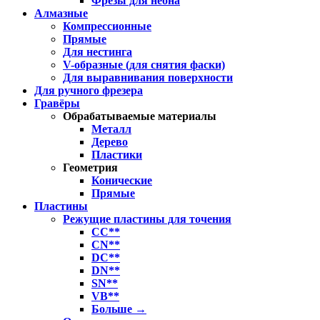
Фрезы для неона
Алмазные
Компрессионные
Прямые
Для нестинга
V-образные (для снятия фаски)
Для выравнивания поверхности
Для ручного фрезера
Гравёры
Обрабатываемые материалы
Металл
Дерево
Пластики
Геометрия
Конические
Прямые
Пластины
Режущие пластины для точения
CC**
CN**
DC**
DN**
SN**
VB**
Больше
→