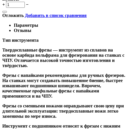
+
−
Отложить
Добавить в список сравнения
Параметры
Отзывы
Тип инструмента
Твердосплавные фрезы
— инструмент из сплавов на
основе карбида вольфрама для фрезерования на станках с
ЧПУ. Отличается высокой точностью изготовления и
твёрдостью.
Ф
резы с напайками
рекомендованы для ручных фрезеров.
На станках могут создавать повышенное биение, быстрее
изнашивают подшипники шпинделя. Впрочем,
качественные
профильные
фрезы с напайками
применяются и на ЧПУ.
Фрезы со сменными ножами
оправдывают свою цену при
длительной эксплуатации: твердосплавные ножи легко
заменимы по мере износа.
Инструмент с подшипником относят к
фрезам с нижним