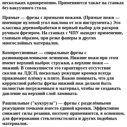
нескольких одновременно. Применяются также на станках
без вакуумного стола.
Прямые
— фрезы с прямыми ножами. (Прямые ножи —
имеющие нулевой угол наклона от оси инструмента.) Это
классика деревообработки и первый выбор для раскроя
ручным фрезером. На станках с ЧПУ находят применение,
главным образом, при резке фанеры и других
многослойных материалов.
Компрессионные
— спиральные фрезы с
разнонаправленными лезвиями. Нижние ножи при этом
имеют верхний выброс стружки, а верхние ножи —
нижний. В совокупности это гарантирует отсутствие
сколов на ЛДСП, поскольку режущие кромки всегда
прижимают плёнку к плите. Важно понимать, что для
корректной работы фрезы нижний нож должен быть
полностью погруженным в материал, чтобы не создавать
давление на верхний слой ламината.
Рашпильные ("кукуруза")
— фрезы с разделёнными
режущими точками вместо единой кромки. Эффективно
снижают силы резания, поэтому применяются, в основном,
для фрезерования стеклотекстолита и других подобных
материалов.