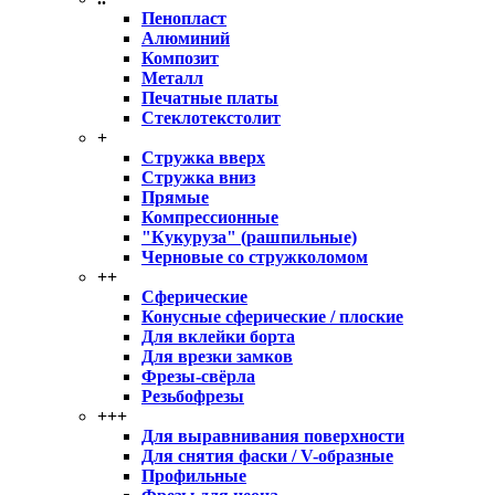
Пенопласт
Алюминий
Композит
Металл
Печатные платы
Стеклотекстолит
+
Стружка вверх
Стружка вниз
Прямые
Компрессионные
"Кукуруза" (рашпильные)
Черновые со стружколомом
++
Сферические
Конусные сферические / плоские
Для вклейки борта
Для врезки замков
Фрезы-свёрла
Резьбофрезы
+++
Для выравнивания поверхности
Для снятия фаски / V-образные
Профильные