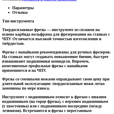
Параметры
Отзывы
Тип инструмента
Твердосплавные фрезы
— инструмент из сплавов на
основе карбида вольфрама для фрезерования на станках с
ЧПУ. Отличается высокой точностью изготовления и
твёрдостью.
Ф
резы с напайками
рекомендованы для ручных фрезеров.
На станках могут создавать повышенное биение, быстрее
изнашивают подшипники шпинделя. Впрочем,
качественные
профильные
фрезы с напайками
применяются и на ЧПУ.
Фрезы со сменными ножами
оправдывают свою цену при
длительной эксплуатации: твердосплавные ножи легко
заменимы по мере износа.
Инструмент с подшипником относят к
фрезам с нижним
подшипником
(на торце фрезы),
с верхним подшипником
(у хвостовика) или
с подшипником посередине
(между
лезвиями). Встречаются и
фрезы с переставным