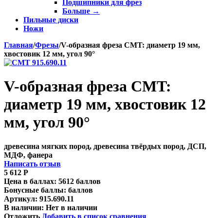
Подшипники для фрез
Больше
→
Пильные диски
Ножи
Главная
/
Фрезы
/
V-образная фреза CMT: диаметр 19 мм,
хвостовик 12 мм, угол 90°
V-образная фреза CMT:
диаметр 19 мм, хвостовик 12
мм, угол 90°
древесина мягких пород, древесина твёрдых пород, ДСП,
МДФ, фанера
Написать отзыв
5 612
Р
Цена в баллах:
5612 баллов
Бонусные баллы:
баллов
Артикул:
915.690.11
В наличии:
Нет в наличии
Отложить
Добавить в список сравнения