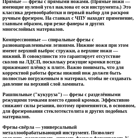
Прямые
— фрезы с прямыми ножами. (Прямые ножи —
имеющие нулевой угол наклона от оси инструмента.) Это
классика деревообработки и первый выбор для раскроя
ручным фрезером. На станках с ЧПУ находят применение,
главным образом, при резке фанеры и других
многослойных материалов.
Компрессионные
— спиральные фрезы с
разнонаправленными лезвиями. Нижние ножи при этом
имеют верхний выброс стружки, а верхние ножи —
нижний. В совокупности это гарантирует отсутствие
сколов на ЛДСП, поскольку режущие кромки всегда
прижимают плёнку к плите. Важно понимать, что для
корректной работы фрезы нижний нож должен быть
полностью погруженным в материал, чтобы не создавать
давление на верхний слой ламината.
Рашпильные ("кукуруза")
— фрезы с разделёнными
режущими точками вместо единой кромки. Эффективно
снижают силы резания, поэтому применяются, в основном,
для фрезерования стеклотекстолита и других подобных
материалов.
Фрезы-свёрла
— универсальный
металлообрабатывающий инструмент. Позволяет