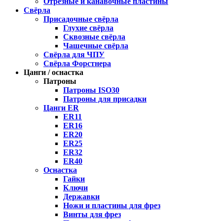
Отрезные и канавочные пластины
Свёрла
Присадочные свёрла
Глухие свёрла
Сквозные свёрла
Чашечные свёрла
Свёрла для ЧПУ
Свёрла Форстнера
Цанги / оснастка
Патроны
Патроны ISO30
Патроны для присадки
Цанги ER
ER11
ER16
ER20
ER25
ER32
ER40
Оснастка
Гайки
Ключи
Державки
Ножи и пластины для фрез
Винты для фрез