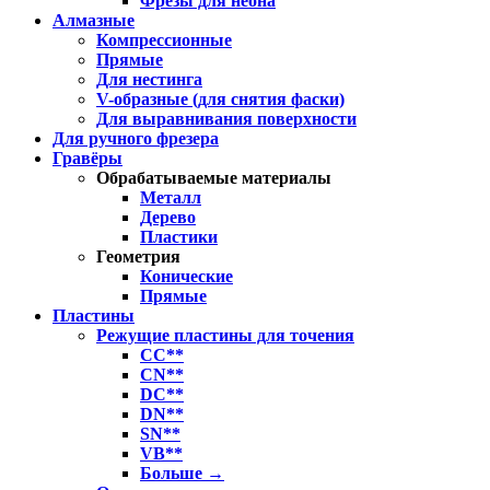
Фрезы для неона
Алмазные
Компрессионные
Прямые
Для нестинга
V-образные (для снятия фаски)
Для выравнивания поверхности
Для ручного фрезера
Гравёры
Обрабатываемые материалы
Металл
Дерево
Пластики
Геометрия
Конические
Прямые
Пластины
Режущие пластины для точения
CC**
CN**
DC**
DN**
SN**
VB**
Больше
→