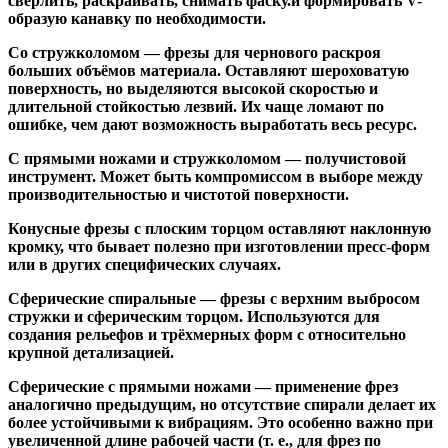
сверлить, раскраивать, снимать фаску.и формировать V-
образую канавку по необходимости.
Со стружколомом
— фрезы для чернового раскроя
больших объёмов материала. Оставляют шероховатую
поверхность, но выделяются высокой скоростью и
длительной стойкостью лезвий. Их чаще ломают по
ошибке, чем дают возможность выработать весь ресурс.
С прямыми ножами и стружколомом
— получистовой
инструмент. Может быть компромиссом в выборе между
производительностью и чистотой поверхности.
Конусные фрезы с плоским торцом
оставляют наклонную
кромку, что бывает полезно при изготовлении пресс-форм
или в других специфических случаях.
Сферические спиральные
— фрезы с верхним выбросом
стружки и сферическим торцом. Используются для
создания рельефов и трёхмерных форм с относительно
крупной детализацией.
Сферические с прямыми ножами
— применение фрез
аналогично предыдущим, но отсутствие спирали делает их
более устойчивыми к вибрациям. Это особенно важно при
увеличенной длине рабочей части (т. е., для фрез по