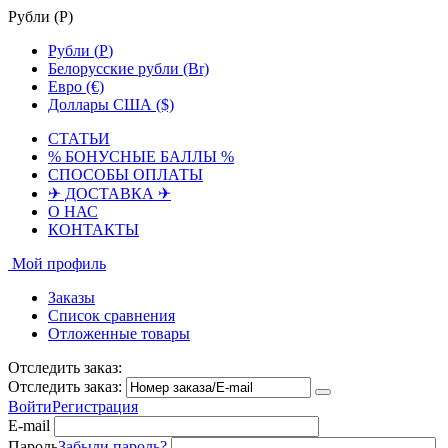
Рубли (
Р
)
Рубли (
Р
)
Белорусские рубли (Br)
Евро (€)
Доллары США ($)
СТАТЬИ
% БОНУСНЫЕ БАЛЛЫ %
СПОСОБЫ ОПЛАТЫ
✈ ДОСТАВКА ✈
О НАС
КОНТАКТЫ
Мой профиль
Заказы
Список сравнения
Отложенные товары
Отследить заказ:
Отследить заказ:
Войти
Регистрация
E-mail
Пароль
Забыли пароль?