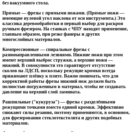
без вакуумного стола.
Прямые
— фрезы с прямыми ножами. (Прямые ножи —
имеющие нулевой угол наклона от оси инструмента.) Это
классика деревообработки и первый выбор для раскроя
ручным фрезером. На станках с ЧПУ находят применение,
главным образом, при резке фанеры и других
многослойных материалов.
Компрессионные
— спиральные фрезы с
разнонаправленными лезвиями. Нижние ножи при этом
имеют верхний выброс стружки, а верхние ножи —
нижний. В совокупности это гарантирует отсутствие
сколов на ЛДСП, поскольку режущие кромки всегда
прижимают плёнку к плите. Важно понимать, что для
корректной работы фрезы нижний нож должен быть
полностью погруженным в материал, чтобы не создавать
давление на верхний слой ламината.
Рашпильные ("кукуруза")
— фрезы с разделёнными
режущими точками вместо единой кромки. Эффективно
снижают силы резания, поэтому применяются, в основном,
для фрезерования стеклотекстолита и других подобных
материалов.