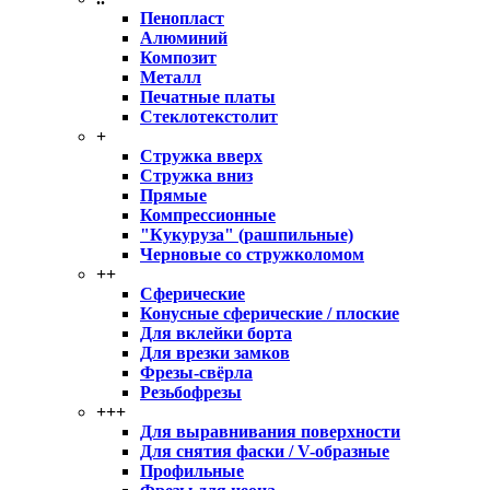
Пенопласт
Алюминий
Композит
Металл
Печатные платы
Стеклотекстолит
+
Стружка вверх
Стружка вниз
Прямые
Компрессионные
"Кукуруза" (рашпильные)
Черновые со стружколомом
++
Сферические
Конусные сферические / плоские
Для вклейки борта
Для врезки замков
Фрезы-свёрла
Резьбофрезы
+++
Для выравнивания поверхности
Для снятия фаски / V-образные
Профильные