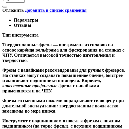
Отложить
Добавить в список сравнения
Параметры
Отзывы
Тип инструмента
Твердосплавные фрезы
— инструмент из сплавов на
основе карбида вольфрама для фрезерования на станках с
ЧПУ. Отличается высокой точностью изготовления и
твёрдостью.
Ф
резы с напайками
рекомендованы для ручных фрезеров.
На станках могут создавать повышенное биение, быстрее
изнашивают подшипники шпинделя. Впрочем,
качественные
профильные
фрезы с напайками
применяются и на ЧПУ.
Фрезы со сменными ножами
оправдывают свою цену при
длительной эксплуатации: твердосплавные ножи легко
заменимы по мере износа.
Инструмент с подшипником относят к
фрезам с нижним
подшипником
(на торце фрезы),
с верхним подшипником