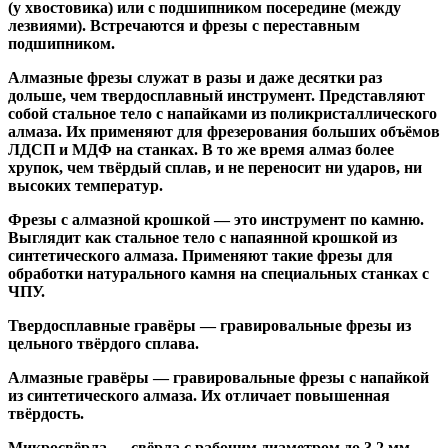
(у хвостовика) или
с подшипником посередине
(между
лезвиями). Встречаются и
фрезы с переставным
подшипником
.
Алмазные фрезы
служат в разы и даже десятки раз
дольше, чем твердосплавный инструмент. Представляют
собой стальное тело с напайками из поликристаллического
алмаза. Их применяют для фрезерования больших объёмов
ЛДСП и МДФ на станках. В то же время алмаз более
хрупок, чем твёрдый сплав, и не переносит ни ударов, ни
высоких температур.
Фрезы с алмазной крошкой
— это инструмент по камню.
Выглядит как стальное тело с напаянной крошкой из
синтетического алмаза. Применяют такие фрезы для
обработки натурального камня на специальных станках с
ЧПУ.
Твердосплавные гравёры
— гравировальные фрезы из
цельного твёрдого сплава.
Алмазные гравёры
— гравировальные фрезы с напайкой
из синтетического алмаза. Их отличает повышенная
твёрдость.
Микросвёрла
— свёрла с рабочим диаметром до 3,2 мм.