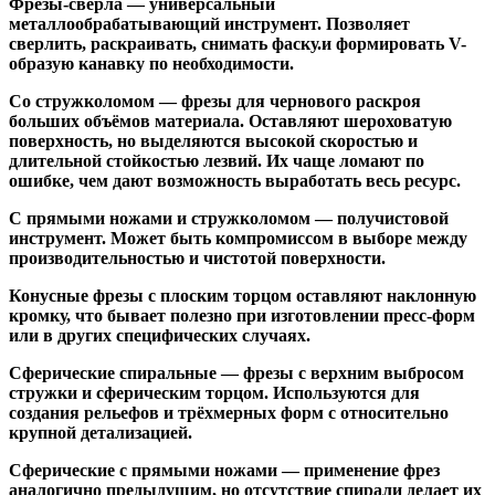
Фрезы-свёрла
— универсальный
металлообрабатывающий инструмент. Позволяет
сверлить, раскраивать, снимать фаску.и формировать V-
образую канавку по необходимости.
Со стружколомом
— фрезы для чернового раскроя
больших объёмов материала. Оставляют шероховатую
поверхность, но выделяются высокой скоростью и
длительной стойкостью лезвий. Их чаще ломают по
ошибке, чем дают возможность выработать весь ресурс.
С прямыми ножами и стружколомом
— получистовой
инструмент. Может быть компромиссом в выборе между
производительностью и чистотой поверхности.
Конусные фрезы с плоским торцом
оставляют наклонную
кромку, что бывает полезно при изготовлении пресс-форм
или в других специфических случаях.
Сферические спиральные
— фрезы с верхним выбросом
стружки и сферическим торцом. Используются для
создания рельефов и трёхмерных форм с относительно
крупной детализацией.
Сферические с прямыми ножами
— применение фрез
аналогично предыдущим, но отсутствие спирали делает их