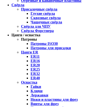
Отрезные и канавочные пластины
Свёрла
Присадочные свёрла
Глухие свёрла
Сквозные свёрла
Чашечные свёрла
Свёрла для ЧПУ
Свёрла Форстнера
Цанги / оснастка
Патроны
Патроны ISO30
Патроны для присадки
Цанги ER
ER11
ER16
ER20
ER25
ER32
ER40
Оснастка
Гайки
Ключи
Державки
Ножи и пластины для фрез
Винты для фрез