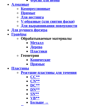
Фрезы для неона
Алмазные
Компрессионные
Прямые
Для нестинга
V-образные (для снятия фаски)
Для выравнивания поверхности
Для ручного фрезера
Гравёры
Обрабатываемые материалы
Металл
Дерево
Пластики
Геометрия
Конические
Прямые
Пластины
Режущие пластины для точения
CC**
CN**
DC**
DN**
SN**
VB**
Больше
→