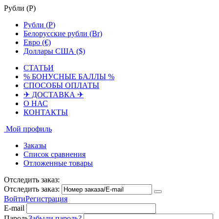
Рубли (
Р
)
Рубли (
Р
)
Белорусские рубли (Br)
Евро (€)
Доллары США ($)
СТАТЬИ
% БОНУСНЫЕ БАЛЛЫ %
СПОСОБЫ ОПЛАТЫ
✈ ДОСТАВКА ✈
О НАС
КОНТАКТЫ
Мой профиль
Заказы
Список сравнения
Отложенные товары
Отследить заказ:
Отследить заказ:
Войти
Регистрация
E-mail
Пароль
Забыли пароль?