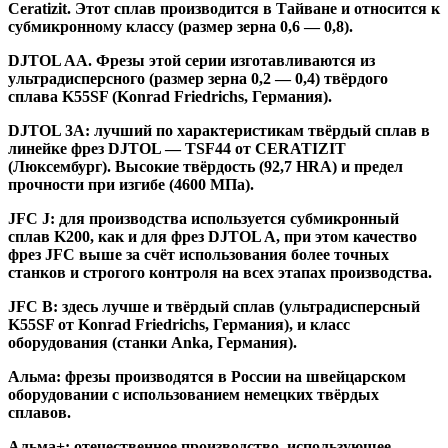
Ceratizit. Этот сплав производится в Тайване и относится к
субмикронному классу (размер зерна 0,6 — 0,8).
DJTOL AA.
Фрезы этой серии изготавливаются из
ультрадисперсного (размер зерна 0,2 — 0,4) твёрдого
сплава K55SF (Konrad Friedrichs, Германия).
DJTOL 3A:
лучший по характеристикам твёрдый сплав в
линейке фрез DJTOL — TSF44 от CERATIZIT
(Люксембург). Высокие твёрдость (92,7 HRA) и предел
прочности при изгибе (4600 МПа).
JFC J
:
для производства используется субмикронный
сплав K200, как и для фрез DJTOL A, при этом качество
фрез JFC выше за счёт использования более точных
станков и строгого контроля на всех этапах производства.
JFC B:
здесь лучше и твёрдый сплав (ультрадисперсный
K55SF от Konrad Friedrichs, Германия), и класс
оборудования (станки Anka, Германия).
Альма
: фрезы производятся в России на швейцарском
оборудовании с использованием немецких твёрдых
сплавов.
Альма+
: отечественное производство, использующее