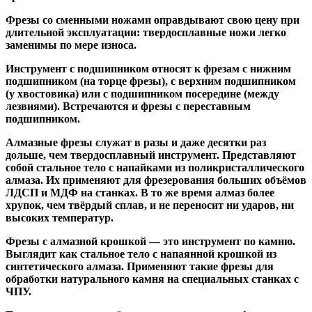
Фрезы со сменными ножами
оправдывают свою цену при
длительной эксплуатации: твердосплавные ножи легко
заменимы по мере износа.
Инструмент с подшипником относят к
фрезам с нижним
подшипником
(на торце фрезы),
с верхним подшипником
(у хвостовика) или
с подшипником посередине
(между
лезвиями). Встречаются и
фрезы с переставным
подшипником
.
Алмазные фрезы
служат в разы и даже десятки раз
дольше, чем твердосплавный инструмент. Представляют
собой стальное тело с напайками из поликристаллического
алмаза. Их применяют для фрезерования больших объёмов
ЛДСП и МДФ на станках. В то же время алмаз более
хрупок, чем твёрдый сплав, и не переносит ни ударов, ни
высоких температур.
Фрезы с алмазной крошкой
— это инструмент по камню.
Выглядит как стальное тело с напаянной крошкой из
синтетического алмаза. Применяют такие фрезы для
обработки натурального камня на специальных станках с
ЧПУ.