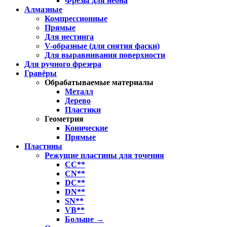
Фрезы для неона
Алмазные
Компрессионные
Прямые
Для нестинга
V-образные (для снятия фаски)
Для выравнивания поверхности
Для ручного фрезера
Гравёры
Обрабатываемые материалы
Металл
Дерево
Пластики
Геометрия
Конические
Прямые
Пластины
Режущие пластины для точения
CC**
CN**
DC**
DN**
SN**
VB**
Больше
→