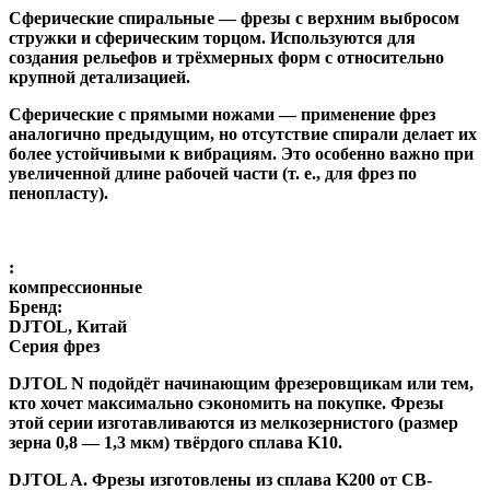
Сферические спиральные
— фрезы с верхним выбросом
стружки и сферическим торцом. Используются для
создания рельефов и трёхмерных форм с относительно
крупной детализацией.
Сферические с прямыми ножами
— применение фрез
аналогично предыдущим, но отсутствие спирали делает их
более устойчивыми к вибрациям. Это особенно важно при
увеличенной длине рабочей части (т. е., для фрез по
пенопласту).
:
компрессионные
Бренд:
DJTOL, Китай
Серия фрез
DJTOL N
подойдёт начинающим фрезеровщикам или тем,
кто хочет максимально сэкономить на покупке. Фрезы
этой серии изготавливаются из мелкозернистого (размер
зерна 0,8 — 1,3 мкм) твёрдого сплава K10.
DJTOL A
.
Фрезы изготовлены из сплава K200 от CB-