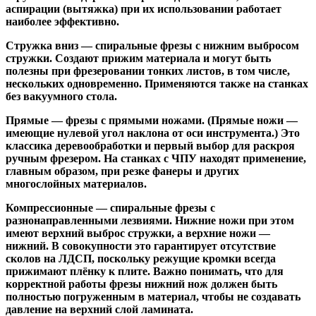
аспирации (вытяжка) при их использовании работает
наиболее эффективно.
Стружка вниз
— спиральные фрезы с нижним выбросом
стружки. Создают прижим материала и могут быть
полезны при фрезеровании тонких листов, в том числе,
нескольких одновременно. Применяются также на станках
без вакуумного стола.
Прямые
— фрезы с прямыми ножами. (Прямые ножи —
имеющие нулевой угол наклона от оси инструмента.) Это
классика деревообработки и первый выбор для раскроя
ручным фрезером. На станках с ЧПУ находят применение,
главным образом, при резке фанеры и других
многослойных материалов.
Компрессионные
— спиральные фрезы с
разнонаправленными лезвиями. Нижние ножи при этом
имеют верхний выброс стружки, а верхние ножи —
нижний. В совокупности это гарантирует отсутствие
сколов на ЛДСП, поскольку режущие кромки всегда
прижимают плёнку к плите. Важно понимать, что для
корректной работы фрезы нижний нож должен быть
полностью погруженным в материал, чтобы не создавать
давление на верхний слой ламината.