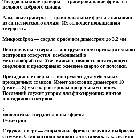
Твердосплавные гравёры
— гравировальные фрезы из
цельного твёрдого сплава.
Алмазные гравёры
— гравировальные фрезы с напайкой
из синтетического алмаза. Их отличает повышенная
твёрдость.
Микросвёрла
— свёрла с рабочим диаметром до 3,2 мм.
Центровочные свёрла
— инструмент для предварительной
центровки отверстия, необходимый в
металлообработке.Увеличивает точность последующего
сверления и предохраняет основное сверло от поломки.
Присадочные свёрла
— инструмент для мебельных
присадочных станков. Имеет хвостовик диаметром 10
(реже — 8) мм с характерным продольным срезом.
Последний служит упором для фиксирующих винтов
присадочного патрона.
:
монолитные твердосплавные фрезы
Геометрия
Стружка вверх
— спиральные фрезы с верхним выбросом
стружки. Стандартный вариант для станков, т. к. система