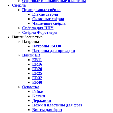
Отрезные и канавочные пластины
Свёрла
Присадочные свёрла
Глухие свёрла
Сквозные свёрла
Чашечные свёрла
Свёрла для ЧПУ
Свёрла Форстнера
Цанги / оснастка
Патроны
Патроны ISO30
Патроны для присадки
Цанги ER
ER11
ER16
ER20
ER25
ER32
ER40
Оснастка
Гайки
Ключи
Державки
Ножи и пластины для фрез
Винты для фрез