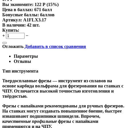
Вы экономите:
122
Р
(
15
%)
Цена в баллах:
671 балл
Бонусные баллы:
баллов
Артикул:
A1FLX3.17
В наличии:
42 шт.
Купить:
+
−
Отложить
Добавить в список сравнения
Параметры
Отзывы
Тип инструмента
Твердосплавные фрезы
— инструмент из сплавов на
основе карбида вольфрама для фрезерования на станках с
ЧПУ. Отличается высокой точностью изготовления и
твёрдостью.
Ф
резы с напайками
рекомендованы для ручных фрезеров.
На станках могут создавать повышенное биение, быстрее
изнашивают подшипники шпинделя. Впрочем,
качественные
профильные
фрезы с напайками
применяются и на ЧПУ.