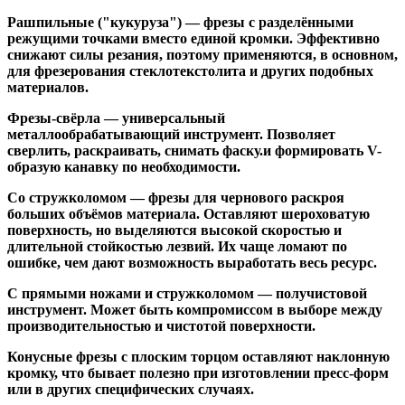
Рашпильные ("кукуруза")
— фрезы с разделёнными
режущими точками вместо единой кромки. Эффективно
снижают силы резания, поэтому применяются, в основном,
для фрезерования стеклотекстолита и других подобных
материалов.
Фрезы-свёрла
— универсальный
металлообрабатывающий инструмент. Позволяет
сверлить, раскраивать, снимать фаску.и формировать V-
образую канавку по необходимости.
Со стружколомом
— фрезы для чернового раскроя
больших объёмов материала. Оставляют шероховатую
поверхность, но выделяются высокой скоростью и
длительной стойкостью лезвий. Их чаще ломают по
ошибке, чем дают возможность выработать весь ресурс.
С прямыми ножами и стружколомом
— получистовой
инструмент. Может быть компромиссом в выборе между
производительностью и чистотой поверхности.
Конусные фрезы с плоским торцом
оставляют наклонную
кромку, что бывает полезно при изготовлении пресс-форм
или в других специфических случаях.