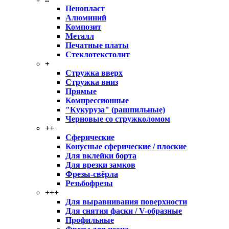
Пенопласт
Алюминий
Композит
Металл
Печатные платы
Стеклотекстолит
+
Стружка вверх
Стружка вниз
Прямые
Компрессионные
"Кукуруза" (рашпильные)
Черновые со стружколомом
++
Сферические
Конусные сферические / плоские
Для вклейки борта
Для врезки замков
Фрезы-свёрла
Резьбофрезы
+++
Для выравнивания поверхности
Для снятия фаски / V-образные
Профильные