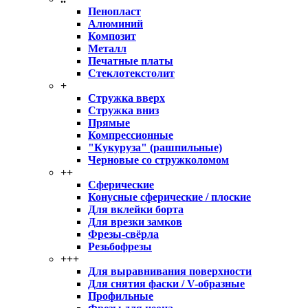
Пенопласт
Алюминий
Композит
Металл
Печатные платы
Стеклотекстолит
+
Стружка вверх
Стружка вниз
Прямые
Компрессионные
"Кукуруза" (рашпильные)
Черновые со стружколомом
++
Сферические
Конусные сферические / плоские
Для вклейки борта
Для врезки замков
Фрезы-свёрла
Резьбофрезы
+++
Для выравнивания поверхности
Для снятия фаски / V-образные
Профильные