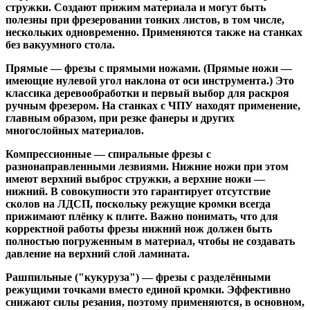
стружки. Создают прижим материала и могут быть
полезны при фрезеровании тонких листов, в том числе,
нескольких одновременно. Применяются также на станках
без вакуумного стола.
Прямые
— фрезы с прямыми ножами. (Прямые ножи —
имеющие нулевой угол наклона от оси инструмента.) Это
классика деревообработки и первый выбор для раскроя
ручным фрезером. На станках с ЧПУ находят применение,
главным образом, при резке фанеры и других
многослойных материалов.
Компрессионные
— спиральные фрезы с
разнонаправленными лезвиями. Нижние ножи при этом
имеют верхний выброс стружки, а верхние ножи —
нижний. В совокупности это гарантирует отсутствие
сколов на ЛДСП, поскольку режущие кромки всегда
прижимают плёнку к плите. Важно понимать, что для
корректной работы фрезы нижний нож должен быть
полностью погруженным в материал, чтобы не создавать
давление на верхний слой ламината.
Рашпильные ("кукуруза")
— фрезы с разделёнными
режущими точками вместо единой кромки. Эффективно
снижают силы резания, поэтому применяются, в основном,