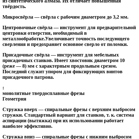
из синтетического алмаза. Их отличает повышенная
твёрдость.
Микросвёрла
— свёрла с рабочим диаметром до 3,2 мм.
Центровочные свёрла
— инструмент для предварительной
центровки отверстия, необходимый в
металлообработке.Увеличивает точность последующего
сверления и предохраняет основное сверло от поломки.
Присадочные свёрла
— инструмент для мебельных
присадочных станков. Имеет хвостовик диаметром 10
(реже — 8) мм с характерным продольным срезом.
Последний служит упором для фиксирующих винтов
присадочного патрона.
:
монолитные твердосплавные фрезы
Геометрия
Стружка вверх
— спиральные фрезы с верхним выбросом
стружки. Стандартный вариант для станков, т. к. система
аспирации (вытяжка) при их использовании работает
наиболее эффективно.
Стружка вниз
— спиральные фрезы с нижним выбросом