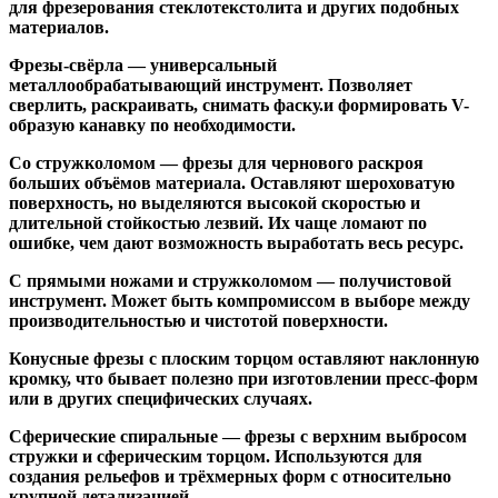
для фрезерования стеклотекстолита и других подобных
материалов.
Фрезы-свёрла
— универсальный
металлообрабатывающий инструмент. Позволяет
сверлить, раскраивать, снимать фаску.и формировать V-
образую канавку по необходимости.
Со стружколомом
— фрезы для чернового раскроя
больших объёмов материала. Оставляют шероховатую
поверхность, но выделяются высокой скоростью и
длительной стойкостью лезвий. Их чаще ломают по
ошибке, чем дают возможность выработать весь ресурс.
С прямыми ножами и стружколомом
— получистовой
инструмент. Может быть компромиссом в выборе между
производительностью и чистотой поверхности.
Конусные фрезы с плоским торцом
оставляют наклонную
кромку, что бывает полезно при изготовлении пресс-форм
или в других специфических случаях.
Сферические спиральные
— фрезы с верхним выбросом
стружки и сферическим торцом. Используются для
создания рельефов и трёхмерных форм с относительно
крупной детализацией.