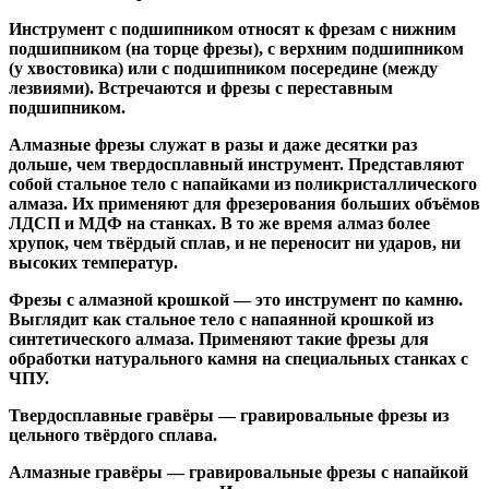
Инструмент с подшипником относят к
фрезам с нижним
подшипником
(на торце фрезы),
с верхним подшипником
(у хвостовика) или
с подшипником посередине
(между
лезвиями). Встречаются и
фрезы с переставным
подшипником
.
Алмазные фрезы
служат в разы и даже десятки раз
дольше, чем твердосплавный инструмент. Представляют
собой стальное тело с напайками из поликристаллического
алмаза. Их применяют для фрезерования больших объёмов
ЛДСП и МДФ на станках. В то же время алмаз более
хрупок, чем твёрдый сплав, и не переносит ни ударов, ни
высоких температур.
Фрезы с алмазной крошкой
— это инструмент по камню.
Выглядит как стальное тело с напаянной крошкой из
синтетического алмаза. Применяют такие фрезы для
обработки натурального камня на специальных станках с
ЧПУ.
Твердосплавные гравёры
— гравировальные фрезы из
цельного твёрдого сплава.
Алмазные гравёры
— гравировальные фрезы с напайкой