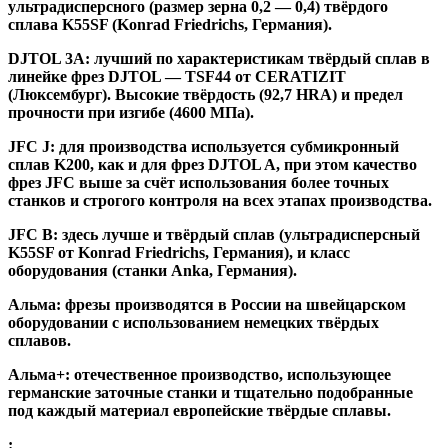
ультрадисперсного (размер зерна 0,2 — 0,4) твёрдого
сплава K55SF (Konrad Friedrichs, Германия).
DJTOL 3A:
лучший по характеристикам твёрдый сплав в
линейке фрез DJTOL — TSF44 от CERATIZIT
(Люксембург). Высокие твёрдость (92,7 HRA) и предел
прочности при изгибе (4600 МПа).
JFC J
:
для производства используется субмикронный
сплав K200, как и для фрез DJTOL A, при этом качество
фрез JFC выше за счёт использования более точных
станков и строгого контроля на всех этапах производства.
JFC B:
здесь лучше и твёрдый сплав (ультрадисперсный
K55SF от Konrad Friedrichs, Германия), и класс
оборудования (станки Anka, Германия).
Альма
: фрезы производятся в России на швейцарском
оборудовании с использованием немецких твёрдых
сплавов.
Альма+
: отечественное производство, использующее
германские заточные станки и тщательно подобранные
под каждый материал европейские твёрдые сплавы.
: