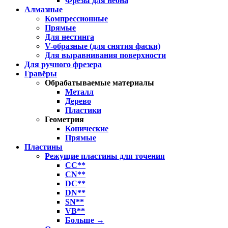
Фрезы для неона
Алмазные
Компрессионные
Прямые
Для нестинга
V-образные (для снятия фаски)
Для выравнивания поверхности
Для ручного фрезера
Гравёры
Обрабатываемые материалы
Металл
Дерево
Пластики
Геометрия
Конические
Прямые
Пластины
Режущие пластины для точения
CC**
CN**
DC**
DN**
SN**
VB**
Больше
→