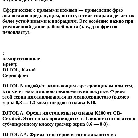
Сферические с прямыми ножами
— применение фрез
аналогично предыдущим, но отсутствие спирали делает их
более устойчивыми к вибрациям. Это особенно важно при
увеличенной длине рабочей части (т. е., для фрез по
пенопласту).
:
компрессионные
Бренд:
DJTOL, Китай
Серия фрез
DJTOL N
подойдёт начинающим фрезеровщикам или тем,
кто хочет максимально сэкономить на покупке. Фрезы
этой серии изготавливаются из мелкозернистого (размер
зерна 0,8 — 1,3 мкм) твёрдого сплава K10.
DJTOL A
.
Фрезы изготовлены из сплава K200 от CB-
Ceratizit. Этот сплав производится в Тайване и относится к
субмикронному классу (размер зерна 0,6 — 0,8).
DJTOL AA.
Фрезы этой серии изготавливаются из