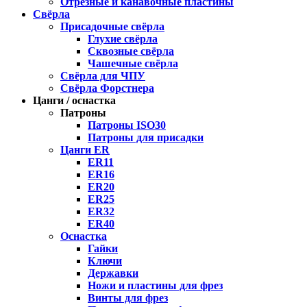
Отрезные и канавочные пластины
Свёрла
Присадочные свёрла
Глухие свёрла
Сквозные свёрла
Чашечные свёрла
Свёрла для ЧПУ
Свёрла Форстнера
Цанги / оснастка
Патроны
Патроны ISO30
Патроны для присадки
Цанги ER
ER11
ER16
ER20
ER25
ER32
ER40
Оснастка
Гайки
Ключи
Державки
Ножи и пластины для фрез
Винты для фрез