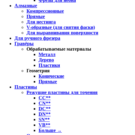
Фрезы для неона
Алмазные
Компрессионные
Прямые
Для нестинга
V-образные (для снятия фаски)
Для выравнивания поверхности
Для ручного фрезера
Гравёры
Обрабатываемые материалы
Металл
Дерево
Пластики
Геометрия
Конические
Прямые
Пластины
Режущие пластины для точения
CC**
CN**
DC**
DN**
SN**
VB**
Больше
→