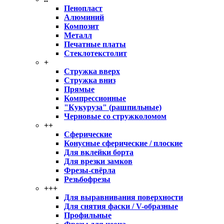
Пенопласт
Алюминий
Композит
Металл
Печатные платы
Стеклотекстолит
+
Стружка вверх
Стружка вниз
Прямые
Компрессионные
"Кукуруза" (рашпильные)
Черновые со стружколомом
++
Сферические
Конусные сферические / плоские
Для вклейки борта
Для врезки замков
Фрезы-свёрла
Резьбофрезы
+++
Для выравнивания поверхности
Для снятия фаски / V-образные
Профильные