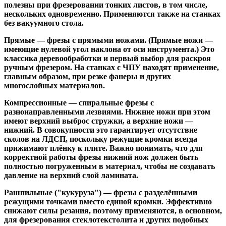
полезны при фрезеровании тонких листов, в том числе,
нескольких одновременно. Применяются также на станках
без вакуумного стола.
Прямые
— фрезы с прямыми ножами. (Прямые ножи —
имеющие нулевой угол наклона от оси инструмента.) Это
классика деревообработки и первый выбор для раскроя
ручным фрезером. На станках с ЧПУ находят применение,
главным образом, при резке фанеры и других
многослойных материалов.
Компрессионные
— спиральные фрезы с
разнонаправленными лезвиями. Нижние ножи при этом
имеют верхний выброс стружки, а верхние ножи —
нижний. В совокупности это гарантирует отсутствие
сколов на ЛДСП, поскольку режущие кромки всегда
прижимают плёнку к плите. Важно понимать, что для
корректной работы фрезы нижний нож должен быть
полностью погруженным в материал, чтобы не создавать
давление на верхний слой ламината.
Рашпильные ("кукуруза")
— фрезы с разделёнными
режущими точками вместо единой кромки. Эффективно
снижают силы резания, поэтому применяются, в основном,
для фрезерования стеклотекстолита и других подобных