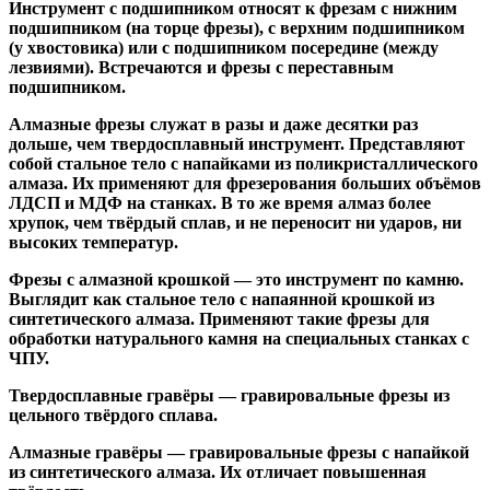
Инструмент с подшипником относят к
фрезам с нижним
подшипником
(на торце фрезы),
с верхним подшипником
(у хвостовика) или
с подшипником посередине
(между
лезвиями). Встречаются и
фрезы с переставным
подшипником
.
Алмазные фрезы
служат в разы и даже десятки раз
дольше, чем твердосплавный инструмент. Представляют
собой стальное тело с напайками из поликристаллического
алмаза. Их применяют для фрезерования больших объёмов
ЛДСП и МДФ на станках. В то же время алмаз более
хрупок, чем твёрдый сплав, и не переносит ни ударов, ни
высоких температур.
Фрезы с алмазной крошкой
— это инструмент по камню.
Выглядит как стальное тело с напаянной крошкой из
синтетического алмаза. Применяют такие фрезы для
обработки натурального камня на специальных станках с
ЧПУ.
Твердосплавные гравёры
— гравировальные фрезы из
цельного твёрдого сплава.
Алмазные гравёры
— гравировальные фрезы с напайкой
из синтетического алмаза. Их отличает повышенная