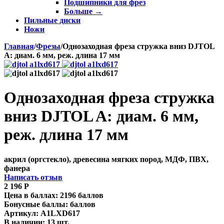
Подшипники для фрез
Больше
→
Пильные диски
Ножи
Главная
/
Фрезы
/
Однозаходная фреза стружка вниз DJTOL
A: диам. 6 мм, реж. длина 17 мм
Однозаходная фреза стружка
вниз DJTOL A: диам. 6 мм,
реж. длина 17 мм
акрил (оргстекло), древесина мягких пород, МДФ, ПВХ,
фанера
Написать отзыв
2 196
Р
Цена в баллах:
2196 баллов
Бонусные баллы:
баллов
Артикул:
A1LXD617
В наличии:
13 шт.