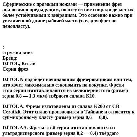
Сферические с прямыми ножами
— применение фрез
аналогично предыдущим, но отсутствие спирали делает их
более устойчивыми к вибрациям. Это особенно важно при
увеличенной длине рабочей части (т. е., для фрез по
пенопласту).
:
стружка вниз
Бренд:
DJTOL, Китай
Серия фрез
DJTOL N
подойдёт начинающим фрезеровщикам или тем,
кто хочет максимально сэкономить на покупке. Фрезы
этой серии изготавливаются из мелкозернистого (размер
зерна 0,8 — 1,3 мкм) твёрдого сплава K10.
DJTOL A
.
Фрезы изготовлены из сплава K200 от CB-
Ceratizit. Этот сплав производится в Тайване и относится к
субмикронному классу (размер зерна 0,6 — 0,8).
DJTOL AA.
Фрезы этой серии изготавливаются из
ультрадисперсного (размер зерна 0,2 — 0,4) твёрдого