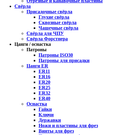
Отрезные и канавочные пластины
Свёрла
Присадочные свёрла
Глухие свёрла
Сквозные свёрла
Чашечные свёрла
Свёрла для ЧПУ
Свёрла Форстнера
Цанги / оснастка
Патроны
Патроны ISO30
Патроны для присадки
Цанги ER
ER11
ER16
ER20
ER25
ER32
ER40
Оснастка
Гайки
Ключи
Державки
Ножи и пластины для фрез
Винты для фрез