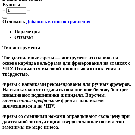
Купить:
+
−
Отложить
Добавить в список сравнения
Параметры
Отзывы
Тип инструмента
Твердосплавные фрезы
— инструмент из сплавов на
основе карбида вольфрама для фрезерования на станках с
ЧПУ. Отличается высокой точностью изготовления и
твёрдостью.
Ф
резы с напайками
рекомендованы для ручных фрезеров.
На станках могут создавать повышенное биение, быстрее
изнашивают подшипники шпинделя. Впрочем,
качественные
профильные
фрезы с напайками
применяются и на ЧПУ.
Фрезы со сменными ножами
оправдывают свою цену при
длительной эксплуатации: твердосплавные ножи легко
заменимы по мере износа.