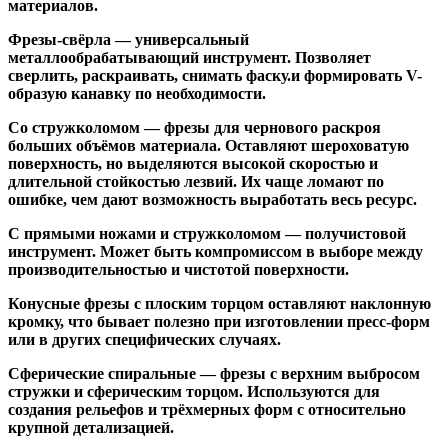
материалов.
Фрезы-свёрла
— универсальный
металлообрабатывающий инструмент. Позволяет
сверлить, раскраивать, снимать фаску.и формировать V-
образую канавку по необходимости.
Со стружколомом
— фрезы для чернового раскроя
больших объёмов материала. Оставляют шероховатую
поверхность, но выделяются высокой скоростью и
длительной стойкостью лезвий. Их чаще ломают по
ошибке, чем дают возможность выработать весь ресурс.
С прямыми ножами и стружколомом
— получистовой
инструмент. Может быть компромиссом в выборе между
производительностью и чистотой поверхности.
Конусные фрезы с плоским торцом
оставляют наклонную
кромку, что бывает полезно при изготовлении пресс-форм
или в других специфических случаях.
Сферические спиральные
— фрезы с верхним выбросом
стружки и сферическим торцом. Используются для
создания рельефов и трёхмерных форм с относительно
крупной детализацией.