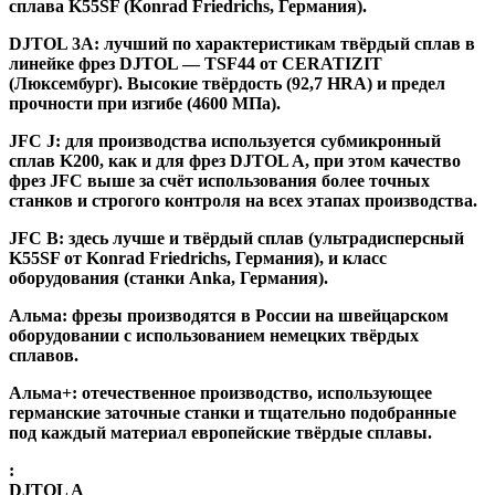
сплава K55SF (Konrad Friedrichs, Германия).
DJTOL 3A:
лучший по характеристикам твёрдый сплав в
линейке фрез DJTOL — TSF44 от CERATIZIT
(Люксембург). Высокие твёрдость (92,7 HRA) и предел
прочности при изгибе (4600 МПа).
JFC J
:
для производства используется субмикронный
сплав K200, как и для фрез DJTOL A, при этом качество
фрез JFC выше за счёт использования более точных
станков и строгого контроля на всех этапах производства.
JFC B:
здесь лучше и твёрдый сплав (ультрадисперсный
K55SF от Konrad Friedrichs, Германия), и класс
оборудования (станки Anka, Германия).
Альма
: фрезы производятся в России на швейцарском
оборудовании с использованием немецких твёрдых
сплавов.
Альма+
: отечественное производство, использующее
германские заточные станки и тщательно подобранные
под каждый материал европейские твёрдые сплавы.
:
DJTOL A