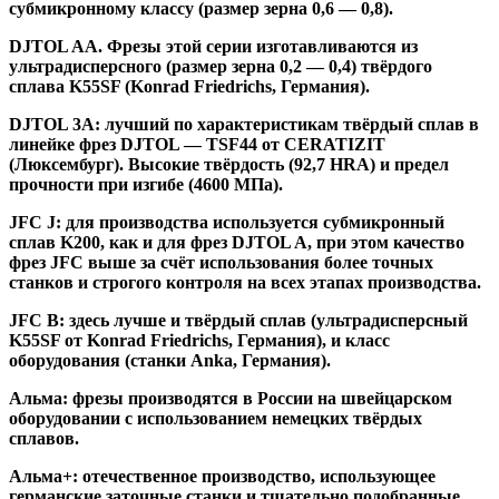
субмикронному классу (размер зерна 0,6 — 0,8).
DJTOL AA.
Фрезы этой серии изготавливаются из
ультрадисперсного (размер зерна 0,2 — 0,4) твёрдого
сплава K55SF (Konrad Friedrichs, Германия).
DJTOL 3A:
лучший по характеристикам твёрдый сплав в
линейке фрез DJTOL — TSF44 от CERATIZIT
(Люксембург). Высокие твёрдость (92,7 HRA) и предел
прочности при изгибе (4600 МПа).
JFC J
:
для производства используется субмикронный
сплав K200, как и для фрез DJTOL A, при этом качество
фрез JFC выше за счёт использования более точных
станков и строгого контроля на всех этапах производства.
JFC B:
здесь лучше и твёрдый сплав (ультрадисперсный
K55SF от Konrad Friedrichs, Германия), и класс
оборудования (станки Anka, Германия).
Альма
: фрезы производятся в России на швейцарском
оборудовании с использованием немецких твёрдых
сплавов.
Альма+
: отечественное производство, использующее
германские заточные станки и тщательно подобранные