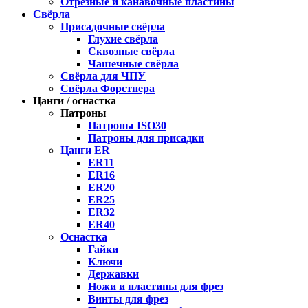
Отрезные и канавочные пластины
Свёрла
Присадочные свёрла
Глухие свёрла
Сквозные свёрла
Чашечные свёрла
Свёрла для ЧПУ
Свёрла Форстнера
Цанги / оснастка
Патроны
Патроны ISO30
Патроны для присадки
Цанги ER
ER11
ER16
ER20
ER25
ER32
ER40
Оснастка
Гайки
Ключи
Державки
Ножи и пластины для фрез
Винты для фрез