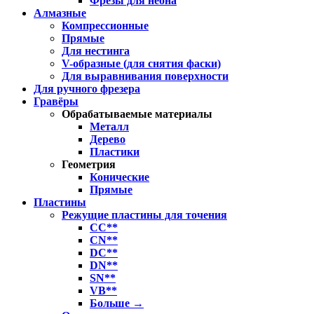
Фрезы для неона
Алмазные
Компрессионные
Прямые
Для нестинга
V-образные (для снятия фаски)
Для выравнивания поверхности
Для ручного фрезера
Гравёры
Обрабатываемые материалы
Металл
Дерево
Пластики
Геометрия
Конические
Прямые
Пластины
Режущие пластины для точения
CC**
CN**
DC**
DN**
SN**
VB**
Больше
→