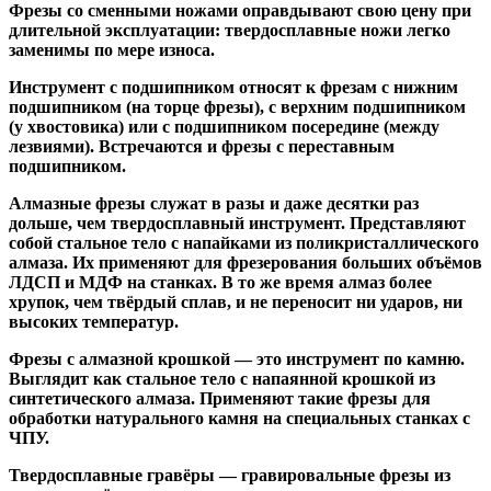
Фрезы со сменными ножами
оправдывают свою цену при
длительной эксплуатации: твердосплавные ножи легко
заменимы по мере износа.
Инструмент с подшипником относят к
фрезам с нижним
подшипником
(на торце фрезы),
с верхним подшипником
(у хвостовика) или
с подшипником посередине
(между
лезвиями). Встречаются и
фрезы с переставным
подшипником
.
Алмазные фрезы
служат в разы и даже десятки раз
дольше, чем твердосплавный инструмент. Представляют
собой стальное тело с напайками из поликристаллического
алмаза. Их применяют для фрезерования больших объёмов
ЛДСП и МДФ на станках. В то же время алмаз более
хрупок, чем твёрдый сплав, и не переносит ни ударов, ни
высоких температур.
Фрезы с алмазной крошкой
— это инструмент по камню.
Выглядит как стальное тело с напаянной крошкой из
синтетического алмаза. Применяют такие фрезы для
обработки натурального камня на специальных станках с
ЧПУ.
Твердосплавные гравёры
— гравировальные фрезы из