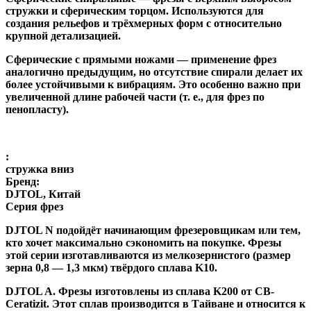
стружки и сферическим торцом. Используются для
создания рельефов и трёхмерных форм с относительно
крупной детализацией.
Сферические с прямыми ножами
— применение фрез
аналогично предыдущим, но отсутствие спирали делает их
более устойчивыми к вибрациям. Это особенно важно при
увеличенной длине рабочей части (т. е., для фрез по
пенопласту).
:
стружка вниз
Бренд:
DJTOL, Китай
Серия фрез
DJTOL N
подойдёт начинающим фрезеровщикам или тем,
кто хочет максимально сэкономить на покупке. Фрезы
этой серии изготавливаются из мелкозернистого (размер
зерна 0,8 — 1,3 мкм) твёрдого сплава K10.
DJTOL A
.
Фрезы изготовлены из сплава K200 от CB-
Ceratizit. Этот сплав производится в Тайване и относится к