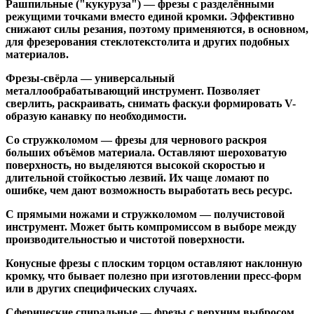
Рашпильные ("кукуруза")
— фрезы с разделёнными
режущими точками вместо единой кромки. Эффективно
снижают силы резания, поэтому применяются, в основном,
для фрезерования стеклотекстолита и других подобных
материалов.
Фрезы-свёрла
— универсальный
металлообрабатывающий инструмент. Позволяет
сверлить, раскраивать, снимать фаску.и формировать V-
образую канавку по необходимости.
Со стружколомом
— фрезы для чернового раскроя
больших объёмов материала. Оставляют шероховатую
поверхность, но выделяются высокой скоростью и
длительной стойкостью лезвий. Их чаще ломают по
ошибке, чем дают возможность выработать весь ресурс.
С прямыми ножами и стружколомом
— получистовой
инструмент. Может быть компромиссом в выборе между
производительностью и чистотой поверхности.
Конусные фрезы с плоским торцом
оставляют наклонную
кромку, что бывает полезно при изготовлении пресс-форм
или в других специфических случаях.
Сферические спиральные
— фрезы с верхним выбросом