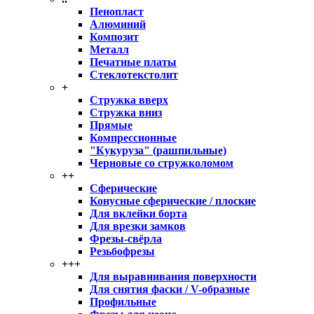
Пенопласт
Алюминий
Композит
Металл
Печатные платы
Стеклотекстолит
+
Стружка вверх
Стружка вниз
Прямые
Компрессионные
"Кукуруза" (рашпильные)
Черновые со стружколомом
++
Сферические
Конусные сферические / плоские
Для вклейки борта
Для врезки замков
Фрезы-свёрла
Резьбофрезы
+++
Для выравнивания поверхности
Для снятия фаски / V-образные
Профильные