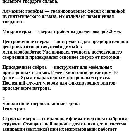
цельного твёрдого сплава.
Алмазные гравёры
— гравировальные фрезы с напайкой
из синтетического алмаза. Их отличает повышенная
твёрдость.
Микросвёрла
— свёрла с рабочим диаметром до 3,2 мм.
Центровочные свёрла
— инструмент для предварительной
центровки отверстия, необходимый в
металлообработке.Увеличивает точность последующего
сверления и предохраняет основное сверло от поломки.
Присадочные свёрла
— инструмент для мебельных
присадочных станков. Имеет хвостовик диаметром 10
(реже — 8) мм с характерным продольным срезом.
Последний служит упором для фиксирующих винтов
присадочного патрона.
:
монолитные твердосплавные фрезы
Геометрия
Стружка вверх
— спиральные фрезы с верхним выбросом
стружки. Стандартный вариант для станков, т. к. система
аспирации (вытяжка) при их использовании работает