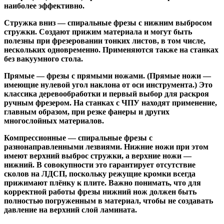
наиболее эффективно.
Стружка вниз
— спиральные фрезы с нижним выбросом
стружки. Создают прижим материала и могут быть
полезны при фрезеровании тонких листов, в том числе,
нескольких одновременно. Применяются также на станках
без вакуумного стола.
Прямые
— фрезы с прямыми ножами. (Прямые ножи —
имеющие нулевой угол наклона от оси инструмента.) Это
классика деревообработки и первый выбор для раскроя
ручным фрезером. На станках с ЧПУ находят применение,
главным образом, при резке фанеры и других
многослойных материалов.
Компрессионные
— спиральные фрезы с
разнонаправленными лезвиями. Нижние ножи при этом
имеют верхний выброс стружки, а верхние ножи —
нижний. В совокупности это гарантирует отсутствие
сколов на ЛДСП, поскольку режущие кромки всегда
прижимают плёнку к плите. Важно понимать, что для
корректной работы фрезы нижний нож должен быть
полностью погруженным в материал, чтобы не создавать
давление на верхний слой ламината.