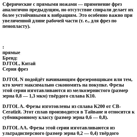
Сферические с прямыми ножами
— применение фрез
аналогично предыдущим, но отсутствие спирали делает их
более устойчивыми к вибрациям. Это особенно важно при
увеличенной длине рабочей части (т. е., для фрез по
пенопласту).
:
прямые
Бренд:
DJTOL, Китай
Серия фрез
DJTOL N
подойдёт начинающим фрезеровщикам или тем,
кто хочет максимально сэкономить на покупке. Фрезы
этой серии изготавливаются из мелкозернистого (размер
зерна 0,8 — 1,3 мкм) твёрдого сплава K10.
DJTOL A
.
Фрезы изготовлены из сплава K200 от CB-
Ceratizit. Этот сплав производится в Тайване и относится к
субмикронному классу (размер зерна 0,6 — 0,8).
DJTOL AA.
Фрезы этой серии изготавливаются из
ультрадисперсного (размер зерна 0,2 — 0,4) твёрдого