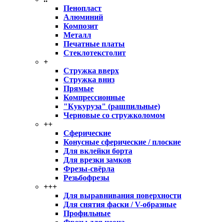
Пенопласт
Алюминий
Композит
Металл
Печатные платы
Стеклотекстолит
+
Стружка вверх
Стружка вниз
Прямые
Компрессионные
"Кукуруза" (рашпильные)
Черновые со стружколомом
++
Сферические
Конусные сферические / плоские
Для вклейки борта
Для врезки замков
Фрезы-свёрла
Резьбофрезы
+++
Для выравнивания поверхности
Для снятия фаски / V-образные
Профильные