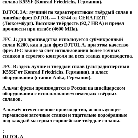
сплава K55SF (Konrad Friedrichs, Германия).
DJTOL 3A:
лучший по характеристикам твёрдый сплав в
линейке фрез DJTOL — TSF44 от CERATIZIT
(Люксембург). Высокие твёрдость (92,7 HRA) и предел
прочности при изгибе (4600 МПа).
JFC J
:
для производства используется субмикронный
сплав K200, как и для фрез DJTOL A, при этом качество
фрез JFC выше за счёт использования более точных
станков и строгого контроля на всех этапах производства.
JFC B:
здесь лучше и твёрдый сплав (ультрадисперсный
K55SF от Konrad Friedrichs, Германия), и класс
оборудования (станки Anka, Германия).
Альма
: фрезы производятся в России на швейцарском
оборудовании с использованием немецких твёрдых
сплавов.
Альма+
: отечественное производство, использующее
германские заточные станки и тщательно подобранные
под каждый материал европейские твёрдые сплавы.
:
DJTOL A