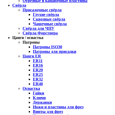
Отрезные и канавочные пластины
Свёрла
Присадочные свёрла
Глухие свёрла
Сквозные свёрла
Чашечные свёрла
Свёрла для ЧПУ
Свёрла Форстнера
Цанги / оснастка
Патроны
Патроны ISO30
Патроны для присадки
Цанги ER
ER11
ER16
ER20
ER25
ER32
ER40
Оснастка
Гайки
Ключи
Державки
Ножи и пластины для фрез
Винты для фрез