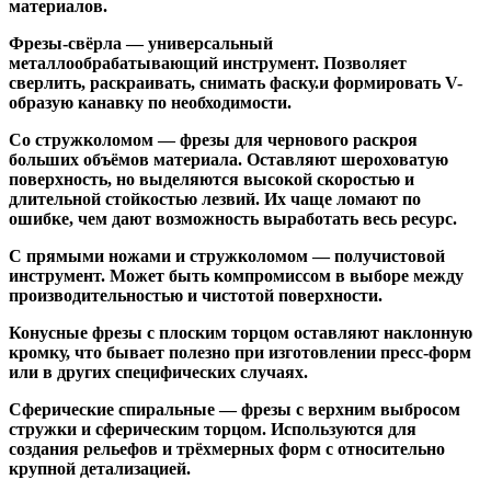
материалов.
Фрезы-свёрла
— универсальный
металлообрабатывающий инструмент. Позволяет
сверлить, раскраивать, снимать фаску.и формировать V-
образую канавку по необходимости.
Со стружколомом
— фрезы для чернового раскроя
больших объёмов материала. Оставляют шероховатую
поверхность, но выделяются высокой скоростью и
длительной стойкостью лезвий. Их чаще ломают по
ошибке, чем дают возможность выработать весь ресурс.
С прямыми ножами и стружколомом
— получистовой
инструмент. Может быть компромиссом в выборе между
производительностью и чистотой поверхности.
Конусные фрезы с плоским торцом
оставляют наклонную
кромку, что бывает полезно при изготовлении пресс-форм
или в других специфических случаях.
Сферические спиральные
— фрезы с верхним выбросом
стружки и сферическим торцом. Используются для
создания рельефов и трёхмерных форм с относительно
крупной детализацией.