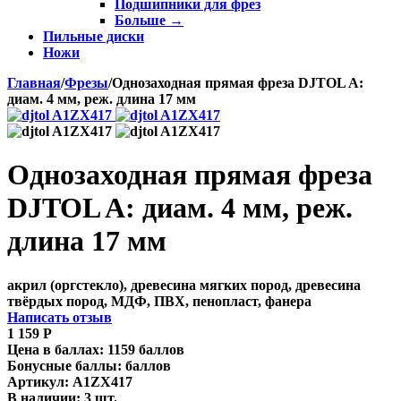
Подшипники для фрез
Больше
→
Пильные диски
Ножи
Главная
/
Фрезы
/
Однозаходная прямая фреза DJTOL A:
диам. 4 мм, реж. длина 17 мм
Однозаходная прямая фреза
DJTOL A: диам. 4 мм, реж.
длина 17 мм
акрил (оргстекло), древесина мягких пород, древесина
твёрдых пород, МДФ, ПВХ, пенопласт, фанера
Написать отзыв
1 159
Р
Цена в баллах:
1159 баллов
Бонусные баллы:
баллов
Артикул:
A1ZX417
В наличии:
3 шт.