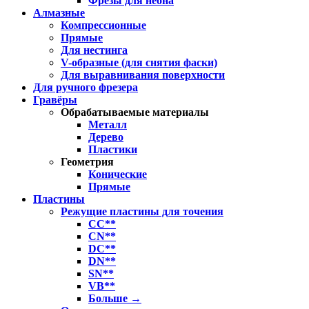
Фрезы для неона
Алмазные
Компрессионные
Прямые
Для нестинга
V-образные (для снятия фаски)
Для выравнивания поверхности
Для ручного фрезера
Гравёры
Обрабатываемые материалы
Металл
Дерево
Пластики
Геометрия
Конические
Прямые
Пластины
Режущие пластины для точения
CC**
CN**
DC**
DN**
SN**
VB**
Больше
→