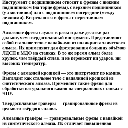
Инструмент с подшипником относят к
фрезам с нижним
подшипником
(на торце фрезы),
с верхним подшипником
(у хвостовика) или
с подшипником посередине
(между
лезвиями). Встречаются и
фрезы с переставным
подшипником
.
Алмазные фрезы
служат в разы и даже десятки раз
дольше, чем твердосплавный инструмент. Представляют
собой стальное тело с напайками из поликристаллического
алмаза. Их применяют для фрезерования больших объёмов
ЛДСП и МДФ на станках. В то же время алмаз более
хрупок, чем твёрдый сплав, и не переносит ни ударов, ни
высоких температур.
Фрезы с алмазной крошкой
— это инструмент по камню.
Выглядит как стальное тело с напаянной крошкой из
синтетического алмаза. Применяют такие фрезы для
обработки натурального камня на специальных станках с
ЧПУ.
Твердосплавные гравёры
— гравировальные фрезы из
цельного твёрдого сплава.
Алмазные гравёры
— гравировальные фрезы с напайкой
из синтетического алмаза. Их отличает повышенная