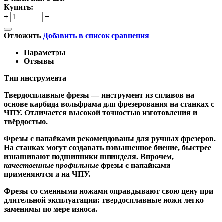
Купить:
+
−
Отложить
Добавить в список сравнения
Параметры
Отзывы
Тип инструмента
Твердосплавные фрезы
— инструмент из сплавов на
основе карбида вольфрама для фрезерования на станках с
ЧПУ. Отличается высокой точностью изготовления и
твёрдостью.
Ф
резы с напайками
рекомендованы для ручных фрезеров.
На станках могут создавать повышенное биение, быстрее
изнашивают подшипники шпинделя. Впрочем,
качественные
профильные
фрезы с напайками
применяются и на ЧПУ.
Фрезы со сменными ножами
оправдывают свою цену при
длительной эксплуатации: твердосплавные ножи легко
заменимы по мере износа.