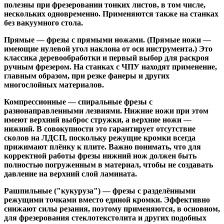
полезны при фрезеровании тонких листов, в том числе,
нескольких одновременно. Применяются также на станках
без вакуумного стола.
Прямые
— фрезы с прямыми ножами. (Прямые ножи —
имеющие нулевой угол наклона от оси инструмента.) Это
классика деревообработки и первый выбор для раскроя
ручным фрезером. На станках с ЧПУ находят применение,
главным образом, при резке фанеры и других
многослойных материалов.
Компрессионные
— спиральные фрезы с
разнонаправленными лезвиями. Нижние ножи при этом
имеют верхний выброс стружки, а верхние ножи —
нижний. В совокупности это гарантирует отсутствие
сколов на ЛДСП, поскольку режущие кромки всегда
прижимают плёнку к плите. Важно понимать, что для
корректной работы фрезы нижний нож должен быть
полностью погруженным в материал, чтобы не создавать
давление на верхний слой ламината.
Рашпильные ("кукуруза")
— фрезы с разделёнными
режущими точками вместо единой кромки. Эффективно
снижают силы резания, поэтому применяются, в основном,
для фрезерования стеклотекстолита и других подобных