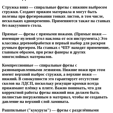
Стружка вниз
— спиральные фрезы с нижним выбросом
стружки. Создают прижим материала и могут быть
полезны при фрезеровании тонких листов, в том числе,
нескольких одновременно. Применяются также на станках
без вакуумного стола.
Прямые
— фрезы с прямыми ножами. (Прямые ножи —
имеющие нулевой угол наклона от оси инструмента.) Это
классика деревообработки и первый выбор для раскроя
ручным фрезером. На станках с ЧПУ находят применение,
главным образом, при резке фанеры и других
многослойных материалов.
Компрессионные
— спиральные фрезы с
разнонаправленными лезвиями. Нижние ножи при этом
имеют верхний выброс стружки, а верхние ножи —
нижний. В совокупности это гарантирует отсутствие
сколов на ЛДСП, поскольку режущие кромки всегда
прижимают плёнку к плите. Важно понимать, что для
корректной работы фрезы нижний нож должен быть
полностью погруженным в материал, чтобы не создавать
давление на верхний слой ламината.
Рашпильные ("кукуруза")
— фрезы с разделёнными