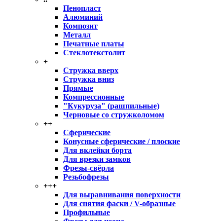
Пенопласт
Алюминий
Композит
Металл
Печатные платы
Стеклотекстолит
+
Стружка вверх
Стружка вниз
Прямые
Компрессионные
"Кукуруза" (рашпильные)
Черновые со стружколомом
++
Сферические
Конусные сферические / плоские
Для вклейки борта
Для врезки замков
Фрезы-свёрла
Резьбофрезы
+++
Для выравнивания поверхности
Для снятия фаски / V-образные
Профильные