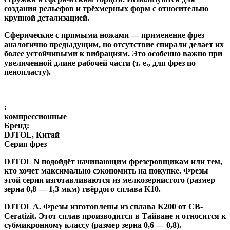
создания рельефов и трёхмерных форм с относительно
крупной детализацией.
Сферические с прямыми ножами
— применение фрез
аналогично предыдущим, но отсутствие спирали делает их
более устойчивыми к вибрациям. Это особенно важно при
увеличенной длине рабочей части (т. е., для фрез по
пенопласту).
:
компрессионные
Бренд:
DJTOL, Китай
Серия фрез
DJTOL N
подойдёт начинающим фрезеровщикам или тем,
кто хочет максимально сэкономить на покупке. Фрезы
этой серии изготавливаются из мелкозернистого (размер
зерна 0,8 — 1,3 мкм) твёрдого сплава K10.
DJTOL A
.
Фрезы изготовлены из сплава K200 от CB-
Ceratizit. Этот сплав производится в Тайване и относится к
субмикронному классу (размер зерна 0,6 — 0,8).