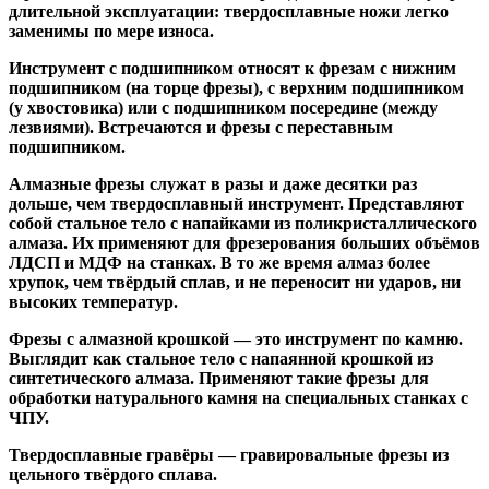
длительной эксплуатации: твердосплавные ножи легко
заменимы по мере износа.
Инструмент с подшипником относят к
фрезам с нижним
подшипником
(на торце фрезы),
с верхним подшипником
(у хвостовика) или
с подшипником посередине
(между
лезвиями). Встречаются и
фрезы с переставным
подшипником
.
Алмазные фрезы
служат в разы и даже десятки раз
дольше, чем твердосплавный инструмент. Представляют
собой стальное тело с напайками из поликристаллического
алмаза. Их применяют для фрезерования больших объёмов
ЛДСП и МДФ на станках. В то же время алмаз более
хрупок, чем твёрдый сплав, и не переносит ни ударов, ни
высоких температур.
Фрезы с алмазной крошкой
— это инструмент по камню.
Выглядит как стальное тело с напаянной крошкой из
синтетического алмаза. Применяют такие фрезы для
обработки натурального камня на специальных станках с
ЧПУ.
Твердосплавные гравёры
— гравировальные фрезы из
цельного твёрдого сплава.