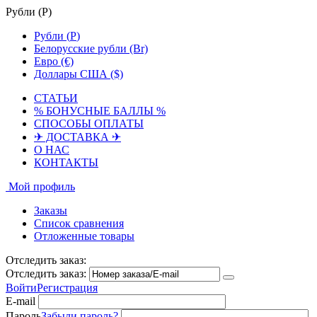
Рубли (
Р
)
Рубли (
Р
)
Белорусские рубли (Br)
Евро (€)
Доллары США ($)
СТАТЬИ
% БОНУСНЫЕ БАЛЛЫ %
СПОСОБЫ ОПЛАТЫ
✈ ДОСТАВКА ✈
О НАС
КОНТАКТЫ
Мой профиль
Заказы
Список сравнения
Отложенные товары
Отследить заказ:
Отследить заказ:
Войти
Регистрация
E-mail
Пароль
Забыли пароль?