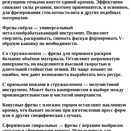
режущими точками вместо единой кромки. Эффективно
снижают силы резания, поэтому применяются, в основном,
для фрезерования стеклотекстолита и других подобных
материалов.
Фрезы-свёрла
— универсальный
металлообрабатывающий инструмент. Позволяет
сверлить, раскраивать, снимать фаску.и формировать V-
образую канавку по необходимости.
Со стружколомом
— фрезы для чернового раскроя
больших объёмов материала. Оставляют шероховатую
поверхность, но выделяются высокой скоростью и
длительной стойкостью лезвий. Их чаще ломают по
ошибке, чем дают возможность выработать весь ресурс.
С прямыми ножами и стружколомом
— получистовой
инструмент. Может быть компромиссом в выборе между
производительностью и чистотой поверхности.
Конусные фрезы с плоским торцом
оставляют наклонную
кромку, что бывает полезно при изготовлении пресс-форм
или в других специфических случаях.
Сферические спиральные
— фрезы с верхним выбросом
стружки и сферическим торцом. Используются для