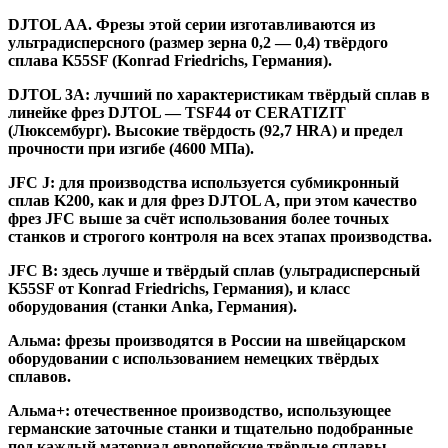
DJTOL AA.
Фрезы этой серии изготавливаются из
ультрадисперсного (размер зерна 0,2 — 0,4) твёрдого
сплава K55SF (Konrad Friedrichs, Германия).
DJTOL 3A:
лучший по характеристикам твёрдый сплав в
линейке фрез DJTOL — TSF44 от CERATIZIT
(Люксембург). Высокие твёрдость (92,7 HRA) и предел
прочности при изгибе (4600 МПа).
JFC J
:
для производства используется субмикронный
сплав K200, как и для фрез DJTOL A, при этом качество
фрез JFC выше за счёт использования более точных
станков и строгого контроля на всех этапах производства.
JFC B:
здесь лучше и твёрдый сплав (ультрадисперсный
K55SF от Konrad Friedrichs, Германия), и класс
оборудования (станки Anka, Германия).
Альма
: фрезы производятся в России на швейцарском
оборудовании с использованием немецких твёрдых
сплавов.
Альма+
: отечественное производство, использующее
германские заточные станки и тщательно подобранные
под каждый материал европейские твёрдые сплавы.