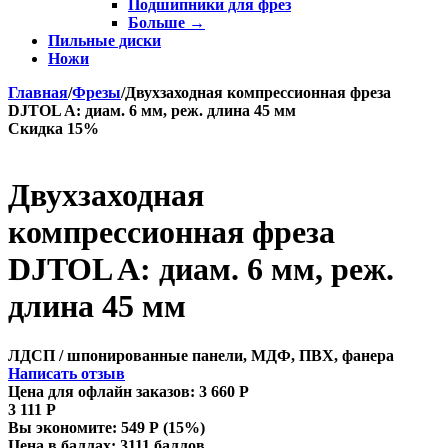
Подшипники для фрез
Больше
→
Пильные диски
Ножи
Главная
/
Фрезы
/
Двухзаходная компрессионная фреза
DJTOL A: диам. 6 мм, реж. длина 45 мм
Скидка 15%
Двухзаходная
компрессионная фреза
DJTOL A: диам. 6 мм, реж.
длина 45 мм
ЛДСП / шпонированные панели, МДФ, ПВХ, фанера
Написать отзыв
Цена для офлайн заказов:
3 660
Р
3 111
Р
Вы экономите:
549
Р
(
15
%)
Цена в баллах:
3111 баллов