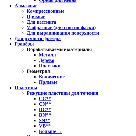
Фрезы для неона
Алмазные
Компрессионные
Прямые
Для нестинга
V-образные (для снятия фаски)
Для выравнивания поверхности
Для ручного фрезера
Гравёры
Обрабатываемые материалы
Металл
Дерево
Пластики
Геометрия
Конические
Прямые
Пластины
Режущие пластины для точения
CC**
CN**
DC**
DN**
SN**
VB**
Больше
→