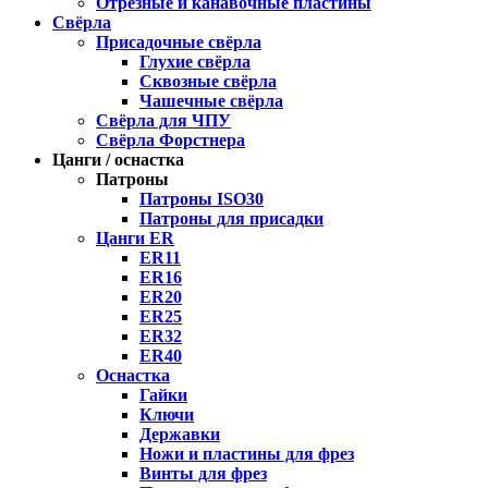
Отрезные и канавочные пластины
Свёрла
Присадочные свёрла
Глухие свёрла
Сквозные свёрла
Чашечные свёрла
Свёрла для ЧПУ
Свёрла Форстнера
Цанги / оснастка
Патроны
Патроны ISO30
Патроны для присадки
Цанги ER
ER11
ER16
ER20
ER25
ER32
ER40
Оснастка
Гайки
Ключи
Державки
Ножи и пластины для фрез
Винты для фрез