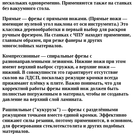
нескольких одновременно. Применяются также на станках
без вакуумного стола.
Прямые
— фрезы с прямыми ножами. (Прямые ножи —
имеющие нулевой угол наклона от оси инструмента.) Это
классика деревообработки и первый выбор для раскроя
ручным фрезером. На станках с ЧПУ находят применение,
главным образом, при резке фанеры и других
многослойных материалов.
Компрессионные
— спиральные фрезы с
разнонаправленными лезвиями. Нижние ножи при этом
имеют верхний выброс стружки, а верхние ножи —
нижний. В совокупности это гарантирует отсутствие
сколов на ЛДСП, поскольку режущие кромки всегда
прижимают плёнку к плите. Важно понимать, что для
корректной работы фрезы нижний нож должен быть
полностью погруженным в материал, чтобы не создавать
давление на верхний слой ламината.
Рашпильные ("кукуруза")
— фрезы с разделёнными
режущими точками вместо единой кромки. Эффективно
снижают силы резания, поэтому применяются, в основном,
для фрезерования стеклотекстолита и других подобных
материалов.