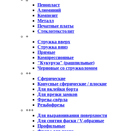
Пенопласт
Алюминий
Композит
Металл
Печатные платы
Стеклотекстолит
+
Стружка вверх
Стружка вниз
Прямые
Компрессионные
"Кукуруза" (рашпильные)
Черновые со стружколомом
++
Сферические
Конусные сферические / плоские
Для вклейки борта
Для врезки замков
Фрезы-свёрла
Резьбофрезы
+++
Для выравнивания поверхности
Для снятия фаски / V-образные
Профильные