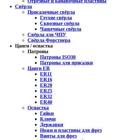
Отрезные и канавочные пластины
Свёрла
Присадочные свёрла
Глухие свёрла
Сквозные свёрла
Чашечные свёрла
Свёрла для ЧПУ
Свёрла Форстнера
Цанги / оснастка
Патроны
Патроны ISO30
Патроны для присадки
Цанги ER
ER11
ER16
ER20
ER25
ER32
ER40
Оснастка
Гайки
Ключи
Державки
Ножи и пластины для фрез
Винты для фрез