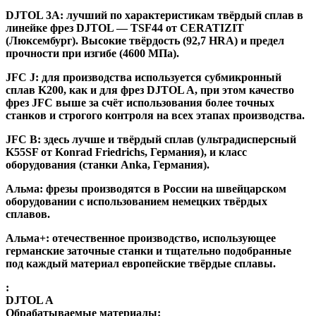
DJTOL 3A:
лучший по характеристикам твёрдый сплав в
линейке фрез DJTOL — TSF44 от CERATIZIT
(Люксембург). Высокие твёрдость (92,7 HRA) и предел
прочности при изгибе (4600 МПа).
JFC J
:
для производства используется субмикронный
сплав K200, как и для фрез DJTOL A, при этом качество
фрез JFC выше за счёт использования более точных
станков и строгого контроля на всех этапах производства.
JFC B:
здесь лучше и твёрдый сплав (ультрадисперсный
K55SF от Konrad Friedrichs, Германия), и класс
оборудования (станки Anka, Германия).
Альма
: фрезы производятся в России на швейцарском
оборудовании с использованием немецких твёрдых
сплавов.
Альма+
: отечественное производство, использующее
германские заточные станки и тщательно подобранные
под каждый материал европейские твёрдые сплавы.
:
DJTOL A
Обрабатываемые материалы: