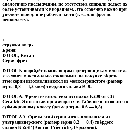
аналогично предыдущим, но отсутствие спирали делает их
более устойчивыми к вибрациям. Это особенно важно при
увеличенной длине рабочей части (т. е., для фрез по
пенопласту).
:
стружка вверх
Бренд:
DJTOL, Китай
Серия фрез
DJTOL N
подойдёт начинающим фрезеровщикам или тем,
кто хочет максимально сэкономить на покупке. Фрезы
этой серии изготавливаются из мелкозернистого (размер
зерна 0,8 — 1,3 мкм) твёрдого сплава K10.
DJTOL A
.
Фрезы изготовлены из сплава K200 от CB-
Ceratizit. Этот сплав производится в Тайване и относится к
субмикронному классу (размер зерна 0,6 — 0,8).
DJTOL AA.
Фрезы этой серии изготавливаются из
ультрадисперсного (размер зерна 0,2 — 0,4) твёрдого
сплава K55SF (Konrad Friedrichs, Германия).