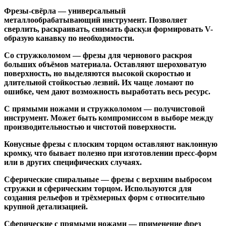
Фрезы-свёрла
— универсальный
металлообрабатывающий инструмент. Позволяет
сверлить, раскраивать, снимать фаску.и формировать V-
образую канавку по необходимости.
Со стружколомом
— фрезы для чернового раскроя
больших объёмов материала. Оставляют шероховатую
поверхность, но выделяются высокой скоростью и
длительной стойкостью лезвий. Их чаще ломают по
ошибке, чем дают возможность выработать весь ресурс.
С прямыми ножами и стружколомом
— получистовой
инструмент. Может быть компромиссом в выборе между
производительностью и чистотой поверхности.
Конусные фрезы с плоским торцом
оставляют наклонную
кромку, что бывает полезно при изготовлении пресс-форм
или в других специфических случаях.
Сферические спиральные
— фрезы с верхним выбросом
стружки и сферическим торцом. Используются для
создания рельефов и трёхмерных форм с относительно
крупной детализацией.
Сферические с прямыми ножами
— применение фрез