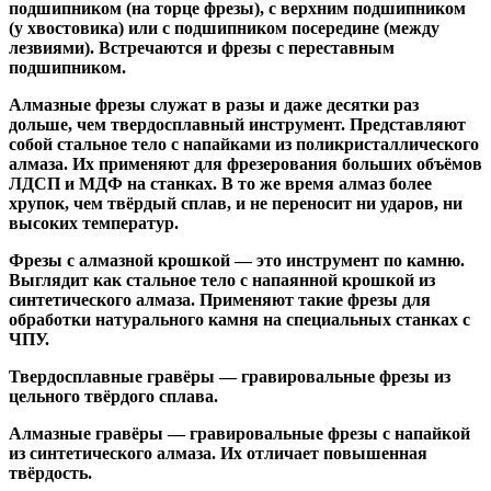
подшипником
(на торце фрезы),
с верхним подшипником
(у хвостовика) или
с подшипником посередине
(между
лезвиями). Встречаются и
фрезы с переставным
подшипником
.
Алмазные фрезы
служат в разы и даже десятки раз
дольше, чем твердосплавный инструмент. Представляют
собой стальное тело с напайками из поликристаллического
алмаза. Их применяют для фрезерования больших объёмов
ЛДСП и МДФ на станках. В то же время алмаз более
хрупок, чем твёрдый сплав, и не переносит ни ударов, ни
высоких температур.
Фрезы с алмазной крошкой
— это инструмент по камню.
Выглядит как стальное тело с напаянной крошкой из
синтетического алмаза. Применяют такие фрезы для
обработки натурального камня на специальных станках с
ЧПУ.
Твердосплавные гравёры
— гравировальные фрезы из
цельного твёрдого сплава.
Алмазные гравёры
— гравировальные фрезы с напайкой
из синтетического алмаза. Их отличает повышенная
твёрдость.