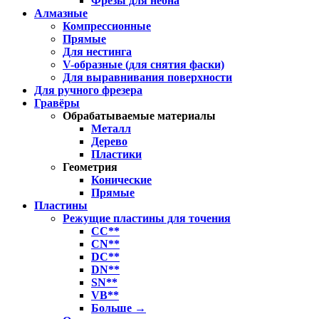
Фрезы для неона
Алмазные
Компрессионные
Прямые
Для нестинга
V-образные (для снятия фаски)
Для выравнивания поверхности
Для ручного фрезера
Гравёры
Обрабатываемые материалы
Металл
Дерево
Пластики
Геометрия
Конические
Прямые
Пластины
Режущие пластины для точения
CC**
CN**
DC**
DN**
SN**
VB**
Больше
→