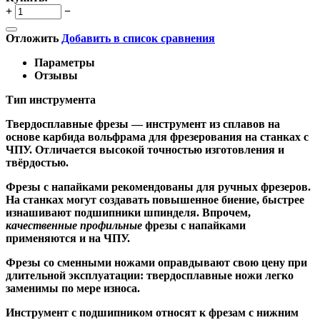
+
−
Отложить
Добавить в список сравнения
Параметры
Отзывы
Тип инструмента
Твердосплавные фрезы
— инструмент из сплавов на
основе карбида вольфрама для фрезерования на станках с
ЧПУ. Отличается высокой точностью изготовления и
твёрдостью.
Ф
резы с напайками
рекомендованы для ручных фрезеров.
На станках могут создавать повышенное биение, быстрее
изнашивают подшипники шпинделя. Впрочем,
качественные
профильные
фрезы с напайками
применяются и на ЧПУ.
Фрезы со сменными ножами
оправдывают свою цену при
длительной эксплуатации: твердосплавные ножи легко
заменимы по мере износа.
Инструмент с подшипником относят к
фрезам с нижним