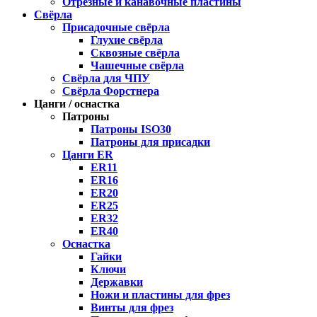
Отрезные и канавочные пластины
Свёрла
Присадочные свёрла
Глухие свёрла
Сквозные свёрла
Чашечные свёрла
Свёрла для ЧПУ
Свёрла Форстнера
Цанги / оснастка
Патроны
Патроны ISO30
Патроны для присадки
Цанги ER
ER11
ER16
ER20
ER25
ER32
ER40
Оснастка
Гайки
Ключи
Державки
Ножи и пластины для фрез
Винты для фрез