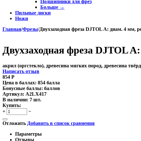
Подшипники для фрез
Больше
→
Пильные диски
Ножи
Главная
/
Фрезы
/
Двухзаходная фреза DJTOL A: диам. 4 мм, р
Двухзаходная фреза DJTOL A: 
акрил (оргстекло), древесина мягких пород, древесина тв
Написать отзыв
854
Р
Цена в баллах:
854 балла
Бонусные баллы:
баллов
Артикул:
A2LX417
В наличии:
7 шт.
Купить:
+
−
Отложить
Добавить в список сравнения
Параметры
Отзывы