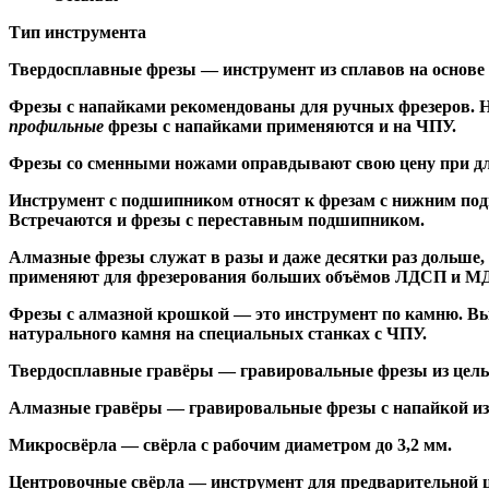
Тип инструмента
Твердосплавные фрезы
— инструмент из сплавов на основе
Ф
резы с напайками
рекомендованы для ручных фрезеров. Н
профильные
фрезы с напайками применяются и на ЧПУ.
Фрезы со сменными ножами
оправдывают свою цену при дл
Инструмент с подшипником относят к
фрезам с нижним по
Встречаются и
фрезы с переставным подшипником
.
Алмазные фрезы
служат в разы и даже десятки раз дольше
применяют для фрезерования больших объёмов ЛДСП и МДФ н
Фрезы с алмазной крошкой
— это инструмент по камню. Вы
натурального камня на специальных станках с ЧПУ.
Твердосплавные гравёры
— гравировальные фрезы из цельн
Алмазные гравёры
— гравировальные фрезы с напайкой из 
Микросвёрла
— свёрла с рабочим диаметром до 3,2 мм.
Центровочные свёрла
— инструмент для предварительной ц