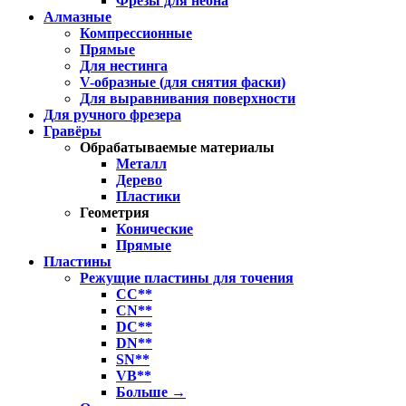
Фрезы для неона
Алмазные
Компрессионные
Прямые
Для нестинга
V-образные (для снятия фаски)
Для выравнивания поверхности
Для ручного фрезера
Гравёры
Обрабатываемые материалы
Металл
Дерево
Пластики
Геометрия
Конические
Прямые
Пластины
Режущие пластины для точения
CC**
CN**
DC**
DN**
SN**
VB**
Больше
→