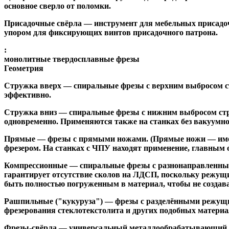
основное сверло от поломки.
Присадочные свёрла
— инструмент для мебельных присадоч
упором для фиксирующих винтов присадочного патрона.
:
монолитные твердосплавные фрезы
Геометрия
Стружка вверх
— спиральные фрезы с верхним выбросом стр
эффективно.
Стружка вниз
— спиральные фрезы с нижним выбросом стру
одновременно. Применяются также на станках без вакуумно
Прямые
— фрезы с прямыми ножами. (Прямые ножи — имеющ
фрезером. На станках с ЧПУ находят применение, главным 
Компрессионные
— спиральные фрезы с разнонаправленным
гарантирует отсутствие сколов на ЛДСП, поскольку режущ
быть полностью погруженным в материал, чтобы не создава
Рашпильные ("кукуруза")
— фрезы с разделёнными режущим
фрезерования стеклотекстолита и других подобных материа
Фрезы-свёрла
— универсальный металлообрабатывающий инс