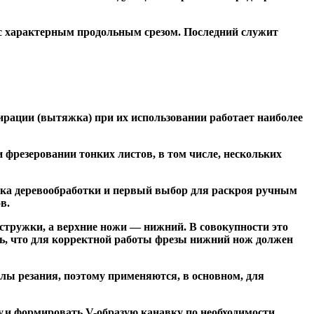
 с характерным продольным срезом. Последний служит
ирации (вытяжка) при их использовании работает наиболее
резеровании тонких листов, в том числе, нескольких
ка деревообработки и первый выбор для раскроя ручным
в.
тружки, а верхние ножи — нижний. В совокупности это
ь, что для корректной работы фрезы нижний нож должен
ы резания, поэтому применяются, в основном, для
и формировать V-образую канавку по необходимости.