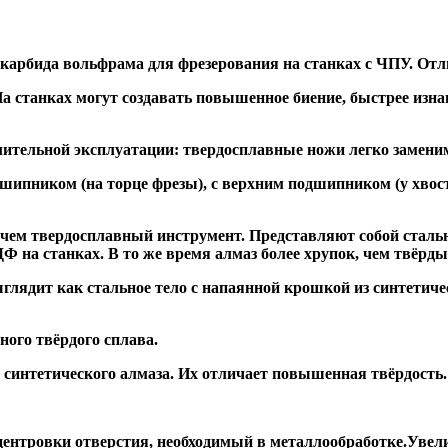
 карбида вольфрама для фрезерования на станках с ЧПУ. Отл
а станках могут создавать повышенное биение, быстрее и
ительной эксплуатации: твердосплавные ножи легко заменим
дшипником
(на торце фрезы),
с верхним подшипником
(у хвос
, чем твердосплавный инструмент. Представляют собой стальн
а станках. В то же время алмаз более хрупок, чем твёрдый 
глядит как стальное тело с напаянной крошкой из синтетиче
ого твёрдого сплава.
синтетического алмаза. Их отличает повышенная твёрдость.
ентровки отверстия, необходимый в металлообработке.Увели