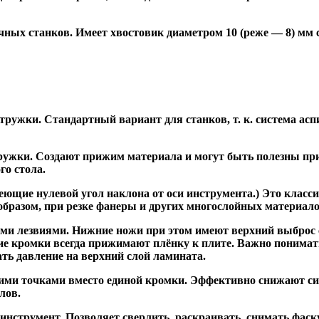
ных станков. Имеет хвостовик диаметром 10 (реже — 8) мм
ужки. Стандартный вариант для станков, т. к. система асп
жки. Создают прижим материала и могут быть полезны при ф
го стола.
ие нулевой угол наклона от оси инструмента.) Это класси
образом, при резке фанеры и других многослойных материало
и лезвиями. Нижние ножи при этом имеют верхний выброс с
ие кромки всегда прижимают плёнку к плите. Важно понимат
ть давление на верхний слой ламината.
и точками вместо единой кромки. Эффективно снижают сил
лов.
трумент. Позволяет сверлить, раскраивать, снимать фаску.