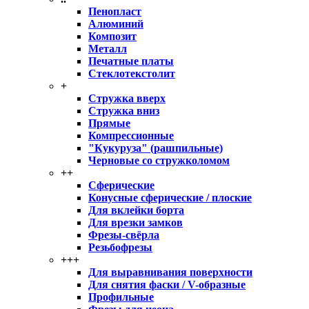
Пенопласт
Алюминий
Композит
Металл
Печатные платы
Стеклотекстолит
+
Стружка вверх
Стружка вниз
Прямые
Компрессионные
"Кукуруза" (рашпильные)
Черновые со стружколомом
++
Сферические
Конусные сферические / плоские
Для вклейки борта
Для врезки замков
Фрезы-свёрла
Резьбофрезы
+++
Для выравнивания поверхности
Для снятия фаски / V-образные
Профильные