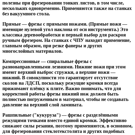
полезны при фрезеровании тонких листов, в том числе,
нескольких одновременно. Применяются также на станках
без вакуумного стола.
Прямые
— фрезы с прямыми ножами. (Прямые ножи —
имеющие нулевой угол наклона от оси инструмента.) Это
классика деревообработки и первый выбор для раскроя
ручным фрезером. На станках с ЧПУ находят применение,
главным образом, при резке фанеры и других
многослойных материалов.
Компрессионные
— спиральные фрезы с
разнонаправленными лезвиями. Нижние ножи при этом
имеют верхний выброс стружки, а верхние ножи —
нижний. В совокупности это гарантирует отсутствие
сколов на ЛДСП, поскольку режущие кромки всегда
прижимают плёнку к плите. Важно понимать, что для
корректной работы фрезы нижний нож должен быть
полностью погруженным в материал, чтобы не создавать
давление на верхний слой ламината.
Рашпильные ("кукуруза")
— фрезы с разделёнными
режущими точками вместо единой кромки. Эффективно
снижают силы резания, поэтому применяются, в основном,
для фрезерования стеклотекстолита и других подобных