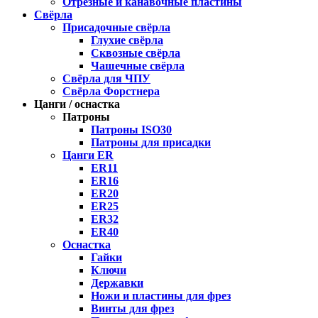
Отрезные и канавочные пластины
Свёрла
Присадочные свёрла
Глухие свёрла
Сквозные свёрла
Чашечные свёрла
Свёрла для ЧПУ
Свёрла Форстнера
Цанги / оснастка
Патроны
Патроны ISO30
Патроны для присадки
Цанги ER
ER11
ER16
ER20
ER25
ER32
ER40
Оснастка
Гайки
Ключи
Державки
Ножи и пластины для фрез
Винты для фрез