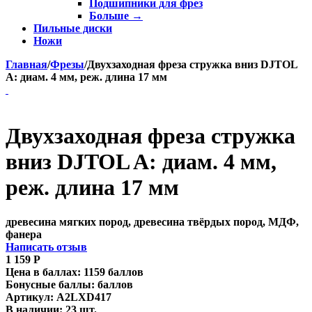
Подшипники для фрез
Больше
→
Пильные диски
Ножи
Главная
/
Фрезы
/
Двухзаходная фреза стружка вниз DJTOL
A: диам. 4 мм, реж. длина 17 мм
Двухзаходная фреза стружка
вниз DJTOL A: диам. 4 мм,
реж. длина 17 мм
древесина мягких пород, древесина твёрдых пород, МДФ,
фанера
Написать отзыв
1 159
Р
Цена в баллах:
1159 баллов
Бонусные баллы:
баллов
Артикул:
A2LXD417
В наличии:
23 шт.