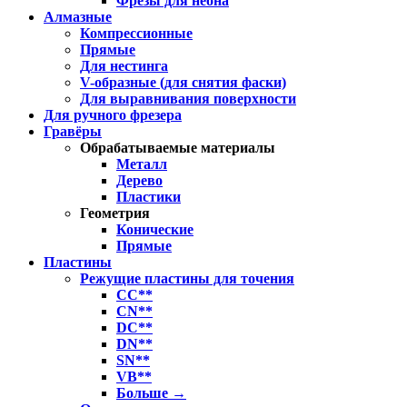
Фрезы для неона
Алмазные
Компрессионные
Прямые
Для нестинга
V-образные (для снятия фаски)
Для выравнивания поверхности
Для ручного фрезера
Гравёры
Обрабатываемые материалы
Металл
Дерево
Пластики
Геометрия
Конические
Прямые
Пластины
Режущие пластины для точения
CC**
CN**
DC**
DN**
SN**
VB**
Больше
→