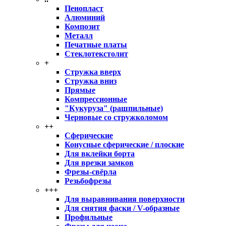
Пенопласт
Алюминий
Композит
Металл
Печатные платы
Стеклотекстолит
+
Стружка вверх
Стружка вниз
Прямые
Компрессионные
"Кукуруза" (рашпильные)
Черновые со стружколомом
++
Сферические
Конусные сферические / плоские
Для вклейки борта
Для врезки замков
Фрезы-свёрла
Резьбофрезы
+++
Для выравнивания поверхности
Для снятия фаски / V-образные
Профильные