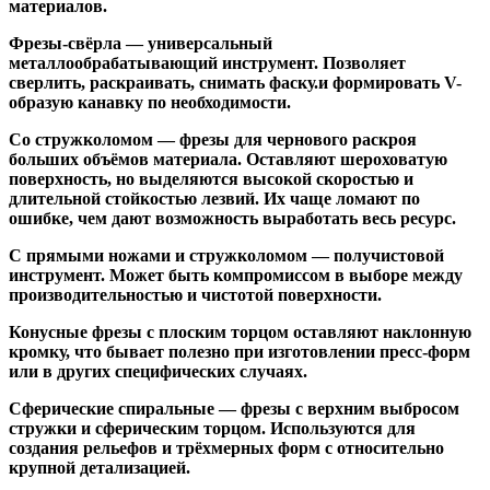
материалов.
Фрезы-свёрла
— универсальный
металлообрабатывающий инструмент. Позволяет
сверлить, раскраивать, снимать фаску.и формировать V-
образую канавку по необходимости.
Со стружколомом
— фрезы для чернового раскроя
больших объёмов материала. Оставляют шероховатую
поверхность, но выделяются высокой скоростью и
длительной стойкостью лезвий. Их чаще ломают по
ошибке, чем дают возможность выработать весь ресурс.
С прямыми ножами и стружколомом
— получистовой
инструмент. Может быть компромиссом в выборе между
производительностью и чистотой поверхности.
Конусные фрезы с плоским торцом
оставляют наклонную
кромку, что бывает полезно при изготовлении пресс-форм
или в других специфических случаях.
Сферические спиральные
— фрезы с верхним выбросом
стружки и сферическим торцом. Используются для
создания рельефов и трёхмерных форм с относительно
крупной детализацией.