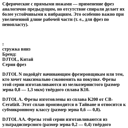
Сферические с прямыми ножами
— применение фрез
аналогично предыдущим, но отсутствие спирали делает их
более устойчивыми к вибрациям. Это особенно важно при
увеличенной длине рабочей части (т. е., для фрез по
пенопласту).
:
стружка вниз
Бренд:
DJTOL, Китай
Серия фрез
DJTOL N
подойдёт начинающим фрезеровщикам или тем,
кто хочет максимально сэкономить на покупке. Фрезы
этой серии изготавливаются из мелкозернистого (размер
зерна 0,8 — 1,3 мкм) твёрдого сплава K10.
DJTOL A
.
Фрезы изготовлены из сплава K200 от CB-
Ceratizit. Этот сплав производится в Тайване и относится к
субмикронному классу (размер зерна 0,6 — 0,8).
DJTOL AA.
Фрезы этой серии изготавливаются из
ультрадисперсного (размер зерна 0,2 — 0,4) твёрдого