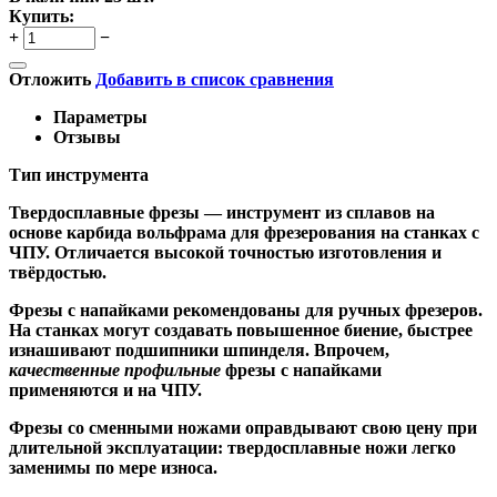
Купить:
+
−
Отложить
Добавить в список сравнения
Параметры
Отзывы
Тип инструмента
Твердосплавные фрезы
— инструмент из сплавов на
основе карбида вольфрама для фрезерования на станках с
ЧПУ. Отличается высокой точностью изготовления и
твёрдостью.
Ф
резы с напайками
рекомендованы для ручных фрезеров.
На станках могут создавать повышенное биение, быстрее
изнашивают подшипники шпинделя. Впрочем,
качественные
профильные
фрезы с напайками
применяются и на ЧПУ.
Фрезы со сменными ножами
оправдывают свою цену при
длительной эксплуатации: твердосплавные ножи легко
заменимы по мере износа.