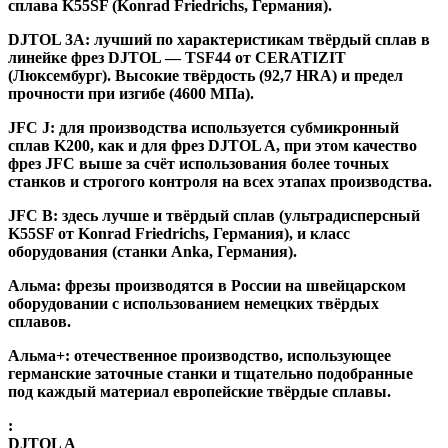
сплава K55SF (Konrad Friedrichs, Германия).
DJTOL 3A:
лучший по характеристикам твёрдый сплав в
линейке фрез DJTOL — TSF44 от CERATIZIT
(Люксембург). Высокие твёрдость (92,7 HRA) и предел
прочности при изгибе (4600 МПа).
JFC J
:
для производства используется субмикронный
сплав K200, как и для фрез DJTOL A, при этом качество
фрез JFC выше за счёт использования более точных
станков и строгого контроля на всех этапах производства.
JFC B:
здесь лучше и твёрдый сплав (ультрадисперсный
K55SF от Konrad Friedrichs, Германия), и класс
оборудования (станки Anka, Германия).
Альма
: фрезы производятся в России на швейцарском
оборудовании с использованием немецких твёрдых
сплавов.
Альма+
: отечественное производство, использующее
германские заточные станки и тщательно подобранные
под каждый материал европейские твёрдые сплавы.
:
DJTOL A