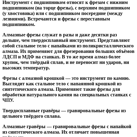
Инструмент с подшипником относят к
фрезам с нижним
подшипником
(на торце фрезы),
с верхним подшипником
(у хвостовика) или
с подшипником посередине
(между
лезвиями). Встречаются и
фрезы с переставным
подшипником
.
Алмазные фрезы
служат в разы и даже десятки раз
дольше, чем твердосплавный инструмент. Представляют
собой стальное тело с напайками из поликристаллического
алмаза. Их применяют для фрезерования больших объёмов
ЛДСП и МДФ на станках. В то же время алмаз более
хрупок, чем твёрдый сплав, и не переносит ни ударов, ни
высоких температур.
Фрезы с алмазной крошкой
— это инструмент по камню.
Выглядит как стальное тело с напаянной крошкой из
синтетического алмаза. Применяют такие фрезы для
обработки натурального камня на специальных станках с
ЧПУ.
Твердосплавные гравёры
— гравировальные фрезы из
цельного твёрдого сплава.
Алмазные гравёры
— гравировальные фрезы с напайкой
из синтетического алмаза. Их отличает повышенная