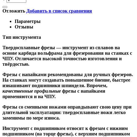
Отложить
Добавить в список сравнения
Параметры
Отзывы
Тип инструмента
Твердосплавные фрезы
— инструмент из сплавов на
основе карбида вольфрама для фрезерования на станках с
ЧПУ. Отличается высокой точностью изготовления и
твёрдостью.
Ф
резы с напайками
рекомендованы для ручных фрезеров.
На станках могут создавать повышенное биение, быстрее
изнашивают подшипники шпинделя. Впрочем,
качественные
профильные
фрезы с напайками
применяются и на ЧПУ.
Фрезы со сменными ножами
оправдывают свою цену при
длительной эксплуатации: твердосплавные ножи легко
заменимы по мере износа.
Инструмент с подшипником относят к
фрезам с нижним
подшипником
(на торце фрезы),
с верхним подшипником