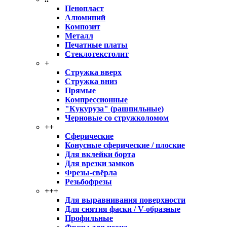
Пенопласт
Алюминий
Композит
Металл
Печатные платы
Стеклотекстолит
+
Стружка вверх
Стружка вниз
Прямые
Компрессионные
"Кукуруза" (рашпильные)
Черновые со стружколомом
++
Сферические
Конусные сферические / плоские
Для вклейки борта
Для врезки замков
Фрезы-свёрла
Резьбофрезы
+++
Для выравнивания поверхности
Для снятия фаски / V-образные
Профильные