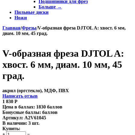
Подшипники для фрез
Больше
→
Пильные диски
Ножи
Главная
/
Фрезы
/
V-образная фреза DJTOL A: хвост. 6 мм,
диам. 10 мм, 45 град.
V-образная фреза DJTOL A:
хвост. 6 мм, диам. 10 мм, 45
град.
акрил (оргстекло), МДФ, ПВХ
Написать отзыв
1 830
Р
Цена в баллах:
1830 баллов
Бонусные баллы:
баллов
Артикул:
A2V61045
В наличии:
3 шт.
Купить:
+
−