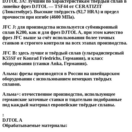
DJTOL 3A:
лучший по характеристикам твёрдый сплав в
линейке фрез DJTOL — TSF44 от CERATIZIT
(Люксембург). Высокие твёрдость (92,7 HRA) и предел
прочности при изгибе (4600 МПа).
JFC J
:
для производства используется субмикронный
сплав K200, как и для фрез DJTOL A, при этом качество
фрез JFC выше за счёт использования более точных
станков и строгого контроля на всех этапах производства.
JFC B:
здесь лучше и твёрдый сплав (ультрадисперсный
K55SF от Konrad Friedrichs, Германия), и класс
оборудования (станки Anka, Германия).
Альма
: фрезы производятся в России на швейцарском
оборудовании с использованием немецких твёрдых
сплавов.
Альма+
: отечественное производство, использующее
германские заточные станки и тщательно подобранные
под каждый материал европейские твёрдые сплавы.
:
DJTOL A
Обрабатываемые материалы: