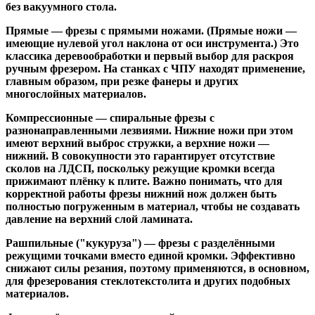
без вакуумного стола.
Прямые
— фрезы с прямыми ножами. (Прямые ножи —
имеющие нулевой угол наклона от оси инструмента.) Это
классика деревообработки и первый выбор для раскроя
ручным фрезером. На станках с ЧПУ находят применение,
главным образом, при резке фанеры и других
многослойных материалов.
Компрессионные
— спиральные фрезы с
разнонаправленными лезвиями. Нижние ножи при этом
имеют верхний выброс стружки, а верхние ножи —
нижний. В совокупности это гарантирует отсутствие
сколов на ЛДСП, поскольку режущие кромки всегда
прижимают плёнку к плите. Важно понимать, что для
корректной работы фрезы нижний нож должен быть
полностью погруженным в материал, чтобы не создавать
давление на верхний слой ламината.
Рашпильные ("кукуруза")
— фрезы с разделёнными
режущими точками вместо единой кромки. Эффективно
снижают силы резания, поэтому применяются, в основном,
для фрезерования стеклотекстолита и других подобных
материалов.