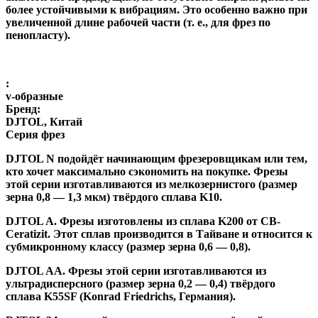
более устойчивыми к вибрациям. Это особенно важно при
увеличенной длине рабочей части (т. е., для фрез по
пенопласту).
:
v-образные
Бренд:
DJTOL, Китай
Серия фрез
DJTOL N
подойдёт начинающим фрезеровщикам или тем,
кто хочет максимально сэкономить на покупке. Фрезы
этой серии изготавливаются из мелкозернистого (размер
зерна 0,8 — 1,3 мкм) твёрдого сплава K10.
DJTOL A
.
Фрезы изготовлены из сплава K200 от CB-
Ceratizit. Этот сплав производится в Тайване и относится к
субмикронному классу (размер зерна 0,6 — 0,8).
DJTOL AA.
Фрезы этой серии изготавливаются из
ультрадисперсного (размер зерна 0,2 — 0,4) твёрдого
сплава K55SF (Konrad Friedrichs, Германия).