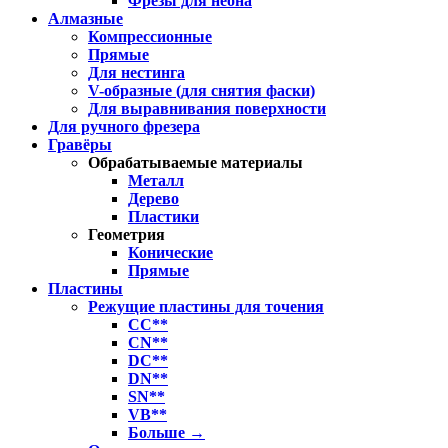
Фрезы для неона
Алмазные
Компрессионные
Прямые
Для нестинга
V-образные (для снятия фаски)
Для выравнивания поверхности
Для ручного фрезера
Гравёры
Обрабатываемые материалы
Металл
Дерево
Пластики
Геометрия
Конические
Прямые
Пластины
Режущие пластины для точения
CC**
CN**
DC**
DN**
SN**
VB**
Больше
→