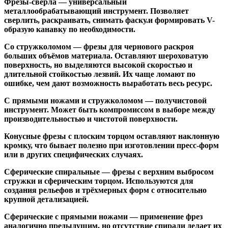
Фрезы-свёрла
— универсальный
металлообрабатывающий инструмент. Позволяет
сверлить, раскраивать, снимать фаску.и формировать V-
образую канавку по необходимости.
Со стружколомом
— фрезы для чернового раскроя
больших объёмов материала. Оставляют шероховатую
поверхность, но выделяются высокой скоростью и
длительной стойкостью лезвий. Их чаще ломают по
ошибке, чем дают возможность выработать весь ресурс.
С прямыми ножами и стружколомом
— получистовой
инструмент. Может быть компромиссом в выборе между
производительностью и чистотой поверхности.
Конусные фрезы с плоским торцом
оставляют наклонную
кромку, что бывает полезно при изготовлении пресс-форм
или в других специфических случаях.
Сферические спиральные
— фрезы с верхним выбросом
стружки и сферическим торцом. Используются для
создания рельефов и трёхмерных форм с относительно
крупной детализацией.
Сферические с прямыми ножами
— применение фрез
аналогично предыдущим, но отсутствие спирали делает их