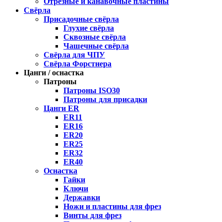
Отрезные и канавочные пластины
Свёрла
Присадочные свёрла
Глухие свёрла
Сквозные свёрла
Чашечные свёрла
Свёрла для ЧПУ
Свёрла Форстнера
Цанги / оснастка
Патроны
Патроны ISO30
Патроны для присадки
Цанги ER
ER11
ER16
ER20
ER25
ER32
ER40
Оснастка
Гайки
Ключи
Державки
Ножи и пластины для фрез
Винты для фрез