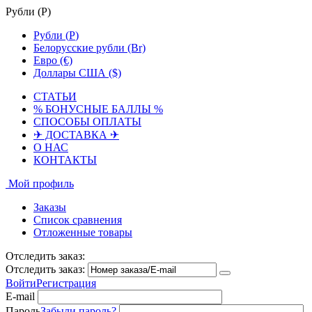
Рубли (
Р
)
Рубли (
Р
)
Белорусские рубли (Br)
Евро (€)
Доллары США ($)
СТАТЬИ
% БОНУСНЫЕ БАЛЛЫ %
СПОСОБЫ ОПЛАТЫ
✈ ДОСТАВКА ✈
О НАС
КОНТАКТЫ
Мой профиль
Заказы
Список сравнения
Отложенные товары
Отследить заказ:
Отследить заказ:
Войти
Регистрация
E-mail
Пароль
Забыли пароль?