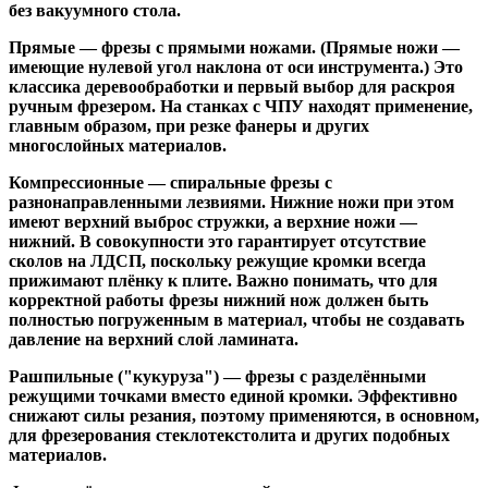
без вакуумного стола.
Прямые
— фрезы с прямыми ножами. (Прямые ножи —
имеющие нулевой угол наклона от оси инструмента.) Это
классика деревообработки и первый выбор для раскроя
ручным фрезером. На станках с ЧПУ находят применение,
главным образом, при резке фанеры и других
многослойных материалов.
Компрессионные
— спиральные фрезы с
разнонаправленными лезвиями. Нижние ножи при этом
имеют верхний выброс стружки, а верхние ножи —
нижний. В совокупности это гарантирует отсутствие
сколов на ЛДСП, поскольку режущие кромки всегда
прижимают плёнку к плите. Важно понимать, что для
корректной работы фрезы нижний нож должен быть
полностью погруженным в материал, чтобы не создавать
давление на верхний слой ламината.
Рашпильные ("кукуруза")
— фрезы с разделёнными
режущими точками вместо единой кромки. Эффективно
снижают силы резания, поэтому применяются, в основном,
для фрезерования стеклотекстолита и других подобных
материалов.