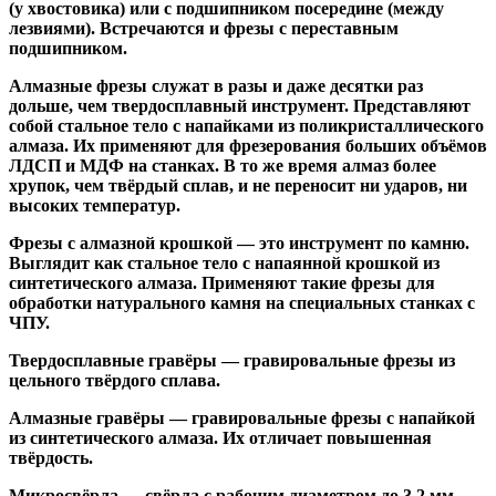
(у хвостовика) или
с подшипником посередине
(между
лезвиями). Встречаются и
фрезы с переставным
подшипником
.
Алмазные фрезы
служат в разы и даже десятки раз
дольше, чем твердосплавный инструмент. Представляют
собой стальное тело с напайками из поликристаллического
алмаза. Их применяют для фрезерования больших объёмов
ЛДСП и МДФ на станках. В то же время алмаз более
хрупок, чем твёрдый сплав, и не переносит ни ударов, ни
высоких температур.
Фрезы с алмазной крошкой
— это инструмент по камню.
Выглядит как стальное тело с напаянной крошкой из
синтетического алмаза. Применяют такие фрезы для
обработки натурального камня на специальных станках с
ЧПУ.
Твердосплавные гравёры
— гравировальные фрезы из
цельного твёрдого сплава.
Алмазные гравёры
— гравировальные фрезы с напайкой
из синтетического алмаза. Их отличает повышенная
твёрдость.
Микросвёрла
— свёрла с рабочим диаметром до 3,2 мм.