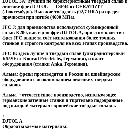
DJTOL 3A:
лучший по характеристикам твёрдый сплав в
линейке фрез DJTOL — TSF44 от CERATIZIT
(Люксембург). Высокие твёрдость (92,7 HRA) и предел
прочности при изгибе (4600 МПа).
JFC J
:
для производства используется субмикронный
сплав K200, как и для фрез DJTOL A, при этом качество
фрез JFC выше за счёт использования более точных
станков и строгого контроля на всех этапах производства.
JFC B:
здесь лучше и твёрдый сплав (ультрадисперсный
K55SF от Konrad Friedrichs, Германия), и класс
оборудования (станки Anka, Германия).
Альма
: фрезы производятся в России на швейцарском
оборудовании с использованием немецких твёрдых
сплавов.
Альма+
: отечественное производство, использующее
германские заточные станки и тщательно подобранные
под каждый материал европейские твёрдые сплавы.
:
DJTOL A
Обрабатываемые материалы: