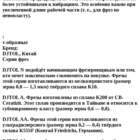
более устойчивыми к вибрациям. Это особенно важно при
увеличенной длине рабочей части (т. е., для фрез по
пенопласту).
:
v-образные
Бренд:
DJTOL, Китай
Серия фрез
DJTOL N
подойдёт начинающим фрезеровщикам или тем,
кто хочет максимально сэкономить на покупке. Фрезы
этой серии изготавливаются из мелкозернистого (размер
зерна 0,8 — 1,3 мкм) твёрдого сплава K10.
DJTOL A
.
Фрезы изготовлены из сплава K200 от CB-
Ceratizit. Этот сплав производится в Тайване и относится к
субмикронному классу (размер зерна 0,6 — 0,8).
DJTOL AA.
Фрезы этой серии изготавливаются из
ультрадисперсного (размер зерна 0,2 — 0,4) твёрдого
сплава K55SF (Konrad Friedrichs, Германия).