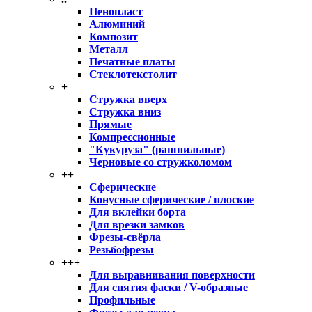
Пенопласт
Алюминий
Композит
Металл
Печатные платы
Стеклотекстолит
+
Стружка вверх
Стружка вниз
Прямые
Компрессионные
"Кукуруза" (рашпильные)
Черновые со стружколомом
++
Сферические
Конусные сферические / плоские
Для вклейки борта
Для врезки замков
Фрезы-свёрла
Резьбофрезы
+++
Для выравнивания поверхности
Для снятия фаски / V-образные
Профильные