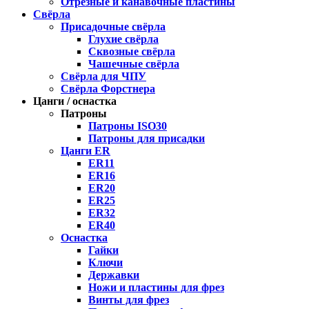
Отрезные и канавочные пластины
Свёрла
Присадочные свёрла
Глухие свёрла
Сквозные свёрла
Чашечные свёрла
Свёрла для ЧПУ
Свёрла Форстнера
Цанги / оснастка
Патроны
Патроны ISO30
Патроны для присадки
Цанги ER
ER11
ER16
ER20
ER25
ER32
ER40
Оснастка
Гайки
Ключи
Державки
Ножи и пластины для фрез
Винты для фрез