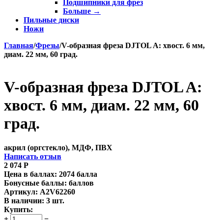
Подшипники для фрез
Больше
→
Пильные диски
Ножи
Главная
/
Фрезы
/
V-образная фреза DJTOL A: хвост. 6 мм,
диам. 22 мм, 60 град.
V-образная фреза DJTOL A:
хвост. 6 мм, диам. 22 мм, 60
град.
акрил (оргстекло), МДФ, ПВХ
Написать отзыв
2 074
Р
Цена в баллах:
2074 балла
Бонусные баллы:
баллов
Артикул:
A2V62260
В наличии:
3 шт.
Купить:
+
−