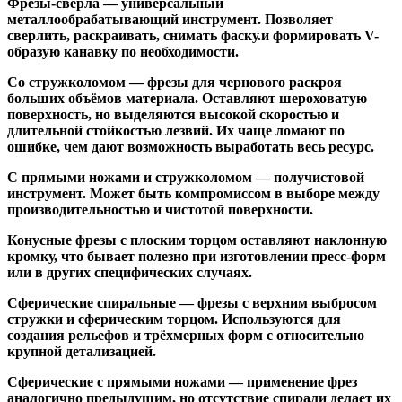
Фрезы-свёрла
— универсальный
металлообрабатывающий инструмент. Позволяет
сверлить, раскраивать, снимать фаску.и формировать V-
образую канавку по необходимости.
Со стружколомом
— фрезы для чернового раскроя
больших объёмов материала. Оставляют шероховатую
поверхность, но выделяются высокой скоростью и
длительной стойкостью лезвий. Их чаще ломают по
ошибке, чем дают возможность выработать весь ресурс.
С прямыми ножами и стружколомом
— получистовой
инструмент. Может быть компромиссом в выборе между
производительностью и чистотой поверхности.
Конусные фрезы с плоским торцом
оставляют наклонную
кромку, что бывает полезно при изготовлении пресс-форм
или в других специфических случаях.
Сферические спиральные
— фрезы с верхним выбросом
стружки и сферическим торцом. Используются для
создания рельефов и трёхмерных форм с относительно
крупной детализацией.
Сферические с прямыми ножами
— применение фрез
аналогично предыдущим, но отсутствие спирали делает их