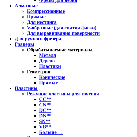
Фрезы для неона
Алмазные
Компрессионные
Прямые
Для нестинга
V-образные (для снятия фаски)
Для выравнивания поверхности
Для ручного фрезера
Гравёры
Обрабатываемые материалы
Металл
Дерево
Пластики
Геометрия
Конические
Прямые
Пластины
Режущие пластины для точения
CC**
CN**
DC**
DN**
SN**
VB**
Больше
→