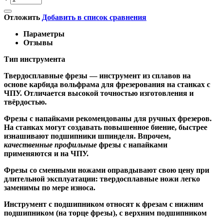
Отложить
Добавить в список сравнения
Параметры
Отзывы
Тип инструмента
Твердосплавные фрезы
— инструмент из сплавов на
основе карбида вольфрама для фрезерования на станках с
ЧПУ. Отличается высокой точностью изготовления и
твёрдостью.
Ф
резы с напайками
рекомендованы для ручных фрезеров.
На станках могут создавать повышенное биение, быстрее
изнашивают подшипники шпинделя. Впрочем,
качественные
профильные
фрезы с напайками
применяются и на ЧПУ.
Фрезы со сменными ножами
оправдывают свою цену при
длительной эксплуатации: твердосплавные ножи легко
заменимы по мере износа.
Инструмент с подшипником относят к
фрезам с нижним
подшипником
(на торце фрезы),
с верхним подшипником