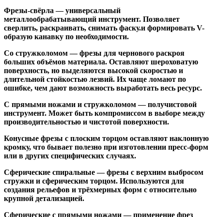
Фрезы-свёрла
— универсальный
металлообрабатывающий инструмент. Позволяет
сверлить, раскраивать, снимать фаску.и формировать V-
образую канавку по необходимости.
Со стружколомом
— фрезы для чернового раскроя
больших объёмов материала. Оставляют шероховатую
поверхность, но выделяются высокой скоростью и
длительной стойкостью лезвий. Их чаще ломают по
ошибке, чем дают возможность выработать весь ресурс.
С прямыми ножами и стружколомом
— получистовой
инструмент. Может быть компромиссом в выборе между
производительностью и чистотой поверхности.
Конусные фрезы с плоским торцом
оставляют наклонную
кромку, что бывает полезно при изготовлении пресс-форм
или в других специфических случаях.
Сферические спиральные
— фрезы с верхним выбросом
стружки и сферическим торцом. Используются для
создания рельефов и трёхмерных форм с относительно
крупной детализацией.
Сферические с прямыми ножами
— применение фрез