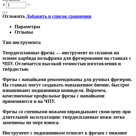
+
−
Отложить
Добавить в список сравнения
Параметры
Отзывы
Тип инструмента
Твердосплавные фрезы
— инструмент из сплавов на
основе карбида вольфрама для фрезерования на станках с
ЧПУ. Отличается высокой точностью изготовления и
твёрдостью.
Ф
резы с напайками
рекомендованы для ручных фрезеров.
На станках могут создавать повышенное биение, быстрее
изнашивают подшипники шпинделя. Впрочем,
качественные
профильные
фрезы с напайками
применяются и на ЧПУ.
Фрезы со сменными ножами
оправдывают свою цену при
длительной эксплуатации: твердосплавные ножи легко
заменимы по мере износа.
Инструмент с подшипником относят к
фрезам с нижним