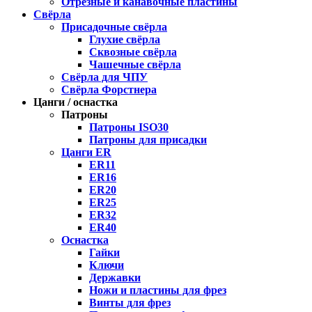
Отрезные и канавочные пластины
Свёрла
Присадочные свёрла
Глухие свёрла
Сквозные свёрла
Чашечные свёрла
Свёрла для ЧПУ
Свёрла Форстнера
Цанги / оснастка
Патроны
Патроны ISO30
Патроны для присадки
Цанги ER
ER11
ER16
ER20
ER25
ER32
ER40
Оснастка
Гайки
Ключи
Державки
Ножи и пластины для фрез
Винты для фрез