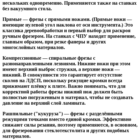
нескольких одновременно. Применяются также на станках
без вакуумного стола.
Прямые
— фрезы с прямыми ножами. (Прямые ножи —
имеющие нулевой угол наклона от оси инструмента.) Это
классика деревообработки и первый выбор для раскроя
ручным фрезером. На станках с ЧПУ находят применение,
главным образом, при резке фанеры и других
многослойных материалов.
Компрессионные
— спиральные фрезы с
разнонаправленными лезвиями. Нижние ножи при этом
имеют верхний выброс стружки, а верхние ножи —
нижний. В совокупности это гарантирует отсутствие
сколов на ЛДСП, поскольку режущие кромки всегда
прижимают плёнку к плите. Важно понимать, что для
корректной работы фрезы нижний нож должен быть
полностью погруженным в материал, чтобы не создавать
давление на верхний слой ламината.
Рашпильные ("кукуруза")
— фрезы с разделёнными
режущими точками вместо единой кромки. Эффективно
снижают силы резания, поэтому применяются, в основном,
для фрезерования стеклотекстолита и других подобных
материалов.