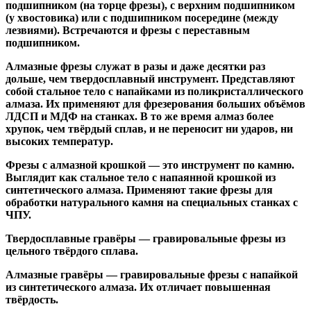
подшипником
(на торце фрезы),
с верхним подшипником
(у хвостовика) или
с подшипником посередине
(между
лезвиями). Встречаются и
фрезы с переставным
подшипником
.
Алмазные фрезы
служат в разы и даже десятки раз
дольше, чем твердосплавный инструмент. Представляют
собой стальное тело с напайками из поликристаллического
алмаза. Их применяют для фрезерования больших объёмов
ЛДСП и МДФ на станках. В то же время алмаз более
хрупок, чем твёрдый сплав, и не переносит ни ударов, ни
высоких температур.
Фрезы с алмазной крошкой
— это инструмент по камню.
Выглядит как стальное тело с напаянной крошкой из
синтетического алмаза. Применяют такие фрезы для
обработки натурального камня на специальных станках с
ЧПУ.
Твердосплавные гравёры
— гравировальные фрезы из
цельного твёрдого сплава.
Алмазные гравёры
— гравировальные фрезы с напайкой
из синтетического алмаза. Их отличает повышенная
твёрдость.