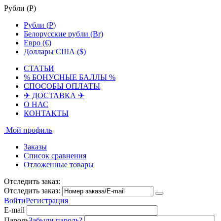
Рубли (
Р
)
Рубли (
Р
)
Белорусские рубли (Br)
Евро (€)
Доллары США ($)
СТАТЬИ
% БОНУСНЫЕ БАЛЛЫ %
СПОСОБЫ ОПЛАТЫ
✈ ДОСТАВКА ✈
О НАС
КОНТАКТЫ
Мой профиль
Заказы
Список сравнения
Отложенные товары
Отследить заказ:
Отследить заказ:
Войти
Регистрация
E-mail
Пароль
Забыли пароль?