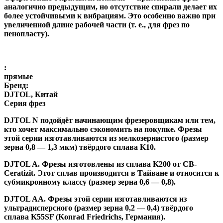
аналогично предыдущим, но отсутствие спирали делает их
более устойчивыми к вибрациям. Это особенно важно при
увеличенной длине рабочей части (т. е., для фрез по
пенопласту).
:
прямые
Бренд:
DJTOL, Китай
Серия фрез
DJTOL N
подойдёт начинающим фрезеровщикам или тем,
кто хочет максимально сэкономить на покупке. Фрезы
этой серии изготавливаются из мелкозернистого (размер
зерна 0,8 — 1,3 мкм) твёрдого сплава K10.
DJTOL A
.
Фрезы изготовлены из сплава K200 от CB-
Ceratizit. Этот сплав производится в Тайване и относится к
субмикронному классу (размер зерна 0,6 — 0,8).
DJTOL AA.
Фрезы этой серии изготавливаются из
ультрадисперсного (размер зерна 0,2 — 0,4) твёрдого
сплава K55SF (Konrad Friedrichs, Германия).