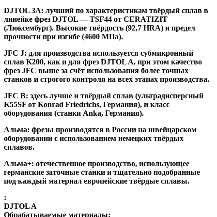
DJTOL 3A:
лучший по характеристикам твёрдый сплав в
линейке фрез DJTOL — TSF44 от CERATIZIT
(Люксембург). Высокие твёрдость (92,7 HRA) и предел
прочности при изгибе (4600 МПа).
JFC J
:
для производства используется субмикронный
сплав K200, как и для фрез DJTOL A, при этом качество
фрез JFC выше за счёт использования более точных
станков и строгого контроля на всех этапах производства.
JFC B:
здесь лучше и твёрдый сплав (ультрадисперсный
K55SF от Konrad Friedrichs, Германия), и класс
оборудования (станки Anka, Германия).
Альма
: фрезы производятся в России на швейцарском
оборудовании с использованием немецких твёрдых
сплавов.
Альма+
: отечественное производство, использующее
германские заточные станки и тщательно подобранные
под каждый материал европейские твёрдые сплавы.
:
DJTOL A
Обрабатываемые материалы: