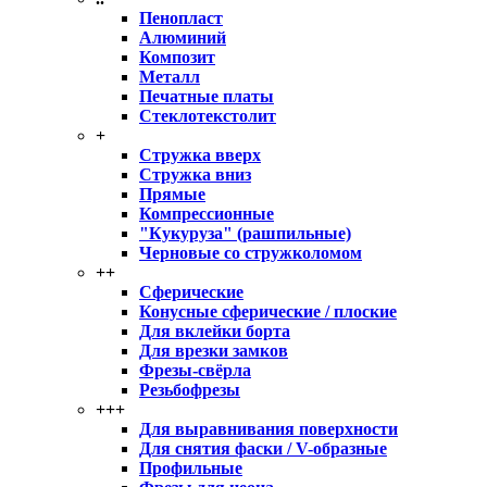
Пенопласт
Алюминий
Композит
Металл
Печатные платы
Стеклотекстолит
+
Стружка вверх
Стружка вниз
Прямые
Компрессионные
"Кукуруза" (рашпильные)
Черновые со стружколомом
++
Сферические
Конусные сферические / плоские
Для вклейки борта
Для врезки замков
Фрезы-свёрла
Резьбофрезы
+++
Для выравнивания поверхности
Для снятия фаски / V-образные
Профильные