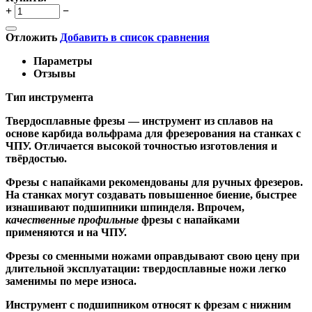
+
−
Отложить
Добавить в список сравнения
Параметры
Отзывы
Тип инструмента
Твердосплавные фрезы
— инструмент из сплавов на
основе карбида вольфрама для фрезерования на станках с
ЧПУ. Отличается высокой точностью изготовления и
твёрдостью.
Ф
резы с напайками
рекомендованы для ручных фрезеров.
На станках могут создавать повышенное биение, быстрее
изнашивают подшипники шпинделя. Впрочем,
качественные
профильные
фрезы с напайками
применяются и на ЧПУ.
Фрезы со сменными ножами
оправдывают свою цену при
длительной эксплуатации: твердосплавные ножи легко
заменимы по мере износа.
Инструмент с подшипником относят к
фрезам с нижним