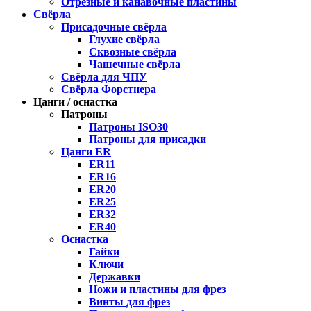
Отрезные и канавочные пластины
Свёрла
Присадочные свёрла
Глухие свёрла
Сквозные свёрла
Чашечные свёрла
Свёрла для ЧПУ
Свёрла Форстнера
Цанги / оснастка
Патроны
Патроны ISO30
Патроны для присадки
Цанги ER
ER11
ER16
ER20
ER25
ER32
ER40
Оснастка
Гайки
Ключи
Державки
Ножи и пластины для фрез
Винты для фрез