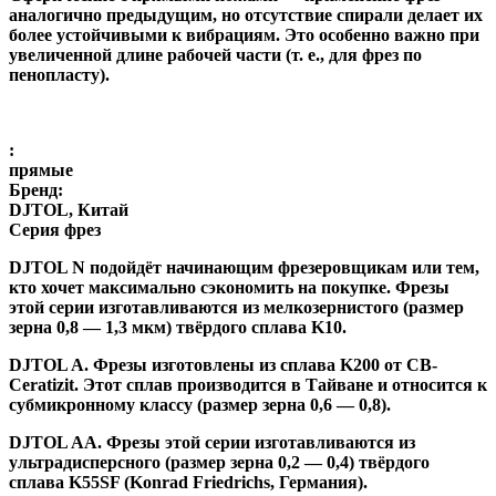
аналогично предыдущим, но отсутствие спирали делает их
более устойчивыми к вибрациям. Это особенно важно при
увеличенной длине рабочей части (т. е., для фрез по
пенопласту).
:
прямые
Бренд:
DJTOL, Китай
Серия фрез
DJTOL N
подойдёт начинающим фрезеровщикам или тем,
кто хочет максимально сэкономить на покупке. Фрезы
этой серии изготавливаются из мелкозернистого (размер
зерна 0,8 — 1,3 мкм) твёрдого сплава K10.
DJTOL A
.
Фрезы изготовлены из сплава K200 от CB-
Ceratizit. Этот сплав производится в Тайване и относится к
субмикронному классу (размер зерна 0,6 — 0,8).
DJTOL AA.
Фрезы этой серии изготавливаются из
ультрадисперсного (размер зерна 0,2 — 0,4) твёрдого
сплава K55SF (Konrad Friedrichs, Германия).