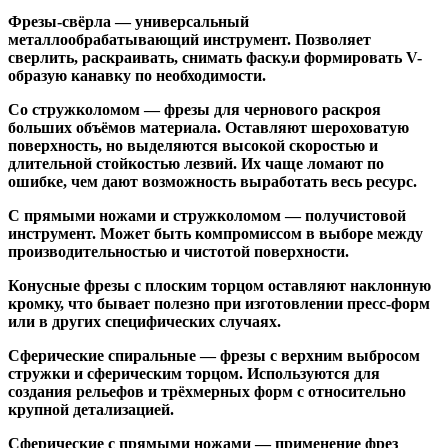
Фрезы-свёрла
— универсальный
металлообрабатывающий инструмент. Позволяет
сверлить, раскраивать, снимать фаску.и формировать V-
образую канавку по необходимости.
Со стружколомом
— фрезы для чернового раскроя
больших объёмов материала. Оставляют шероховатую
поверхность, но выделяются высокой скоростью и
длительной стойкостью лезвий. Их чаще ломают по
ошибке, чем дают возможность выработать весь ресурс.
С прямыми ножами и стружколомом
— получистовой
инструмент. Может быть компромиссом в выборе между
производительностью и чистотой поверхности.
Конусные фрезы с плоским торцом
оставляют наклонную
кромку, что бывает полезно при изготовлении пресс-форм
или в других специфических случаях.
Сферические спиральные
— фрезы с верхним выбросом
стружки и сферическим торцом. Используются для
создания рельефов и трёхмерных форм с относительно
крупной детализацией.
Сферические с прямыми ножами
— применение фрез