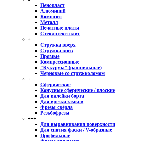
Пенопласт
Алюминий
Композит
Металл
Печатные платы
Стеклотекстолит
+
Стружка вверх
Стружка вниз
Прямые
Компрессионные
"Кукуруза" (рашпильные)
Черновые со стружколомом
++
Сферические
Конусные сферические / плоские
Для вклейки борта
Для врезки замков
Фрезы-свёрла
Резьбофрезы
+++
Для выравнивания поверхности
Для снятия фаски / V-образные
Профильные