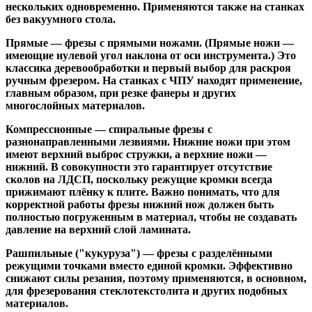
нескольких одновременно. Применяются также на станках
без вакуумного стола.
Прямые
— фрезы с прямыми ножами. (Прямые ножи —
имеющие нулевой угол наклона от оси инструмента.) Это
классика деревообработки и первый выбор для раскроя
ручным фрезером. На станках с ЧПУ находят применение,
главным образом, при резке фанеры и других
многослойных материалов.
Компрессионные
— спиральные фрезы с
разнонаправленными лезвиями. Нижние ножи при этом
имеют верхний выброс стружки, а верхние ножи —
нижний. В совокупности это гарантирует отсутствие
сколов на ЛДСП, поскольку режущие кромки всегда
прижимают плёнку к плите. Важно понимать, что для
корректной работы фрезы нижний нож должен быть
полностью погруженным в материал, чтобы не создавать
давление на верхний слой ламината.
Рашпильные ("кукуруза")
— фрезы с разделёнными
режущими точками вместо единой кромки. Эффективно
снижают силы резания, поэтому применяются, в основном,
для фрезерования стеклотекстолита и других подобных
материалов.