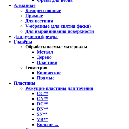
Фрезы для неона
Алмазные
Компрессионные
Прямые
Для нестинга
V-образные (для снятия фаски)
Для выравнивания поверхности
Для ручного фрезера
Гравёры
Обрабатываемые материалы
Металл
Дерево
Пластики
Геометрия
Конические
Прямые
Пластины
Режущие пластины для точения
CC**
CN**
DC**
DN**
SN**
VB**
Больше
→