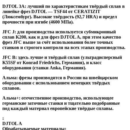
DJTOL 3A:
лучший по характеристикам твёрдый сплав в
линейке фрез DJTOL — TSF44 от CERATIZIT
(Люксембург). Высокие твёрдость (92,7 HRA) и предел
прочности при изгибе (4600 МПа).
JFC J
:
для производства используется субмикронный
сплав K200, как и для фрез DJTOL A, при этом качество
фрез JFC выше за счёт использования более точных
станков и строгого контроля на всех этапах производства.
JFC B:
здесь лучше и твёрдый сплав (ультрадисперсный
K55SF от Konrad Friedrichs, Германия), и класс
оборудования (станки Anka, Германия).
Альма
: фрезы производятся в России на швейцарском
оборудовании с использованием немецких твёрдых
сплавов.
Альма+
: отечественное производство, использующее
германские заточные станки и тщательно подобранные
под каждый материал европейские твёрдые сплавы.
:
DJTOL A
Обрабатываемые материалы: