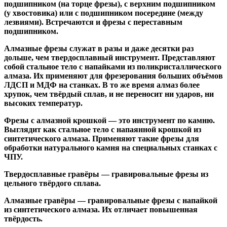
подшипником
(на торце фрезы),
с верхним подшипником
(у хвостовика) или
с подшипником посередине
(между
лезвиями). Встречаются и
фрезы с переставным
подшипником
.
Алмазные фрезы
служат в разы и даже десятки раз
дольше, чем твердосплавный инструмент. Представляют
собой стальное тело с напайками из поликристаллического
алмаза. Их применяют для фрезерования больших объёмов
ЛДСП и МДФ на станках. В то же время алмаз более
хрупок, чем твёрдый сплав, и не переносит ни ударов, ни
высоких температур.
Фрезы с алмазной крошкой
— это инструмент по камню.
Выглядит как стальное тело с напаянной крошкой из
синтетического алмаза. Применяют такие фрезы для
обработки натурального камня на специальных станках с
ЧПУ.
Твердосплавные гравёры
— гравировальные фрезы из
цельного твёрдого сплава.
Алмазные гравёры
— гравировальные фрезы с напайкой
из синтетического алмаза. Их отличает повышенная
твёрдость.