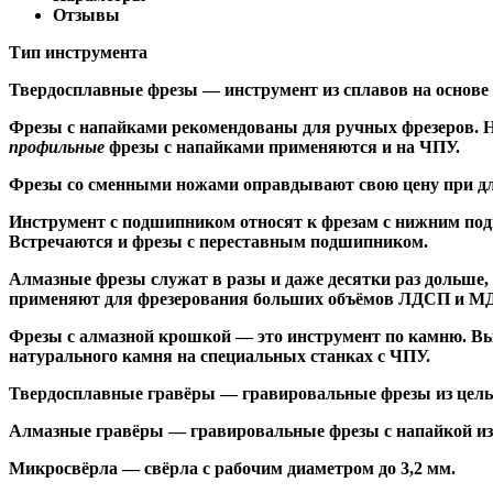
Отзывы
Тип инструмента
Твердосплавные фрезы
— инструмент из сплавов на основе
Ф
резы с напайками
рекомендованы для ручных фрезеров. Н
профильные
фрезы с напайками применяются и на ЧПУ.
Фрезы со сменными ножами
оправдывают свою цену при дл
Инструмент с подшипником относят к
фрезам с нижним по
Встречаются и
фрезы с переставным подшипником
.
Алмазные фрезы
служат в разы и даже десятки раз дольше
применяют для фрезерования больших объёмов ЛДСП и МДФ н
Фрезы с алмазной крошкой
— это инструмент по камню. Вы
натурального камня на специальных станках с ЧПУ.
Твердосплавные гравёры
— гравировальные фрезы из цельн
Алмазные гравёры
— гравировальные фрезы с напайкой из 
Микросвёрла
— свёрла с рабочим диаметром до 3,2 мм.