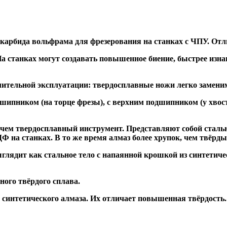
 карбида вольфрама для фрезерования на станках с ЧПУ. Отл
а станках могут создавать повышенное биение, быстрее и
ительной эксплуатации: твердосплавные ножи легко заменим
дшипником
(на торце фрезы),
с верхним подшипником
(у хвос
, чем твердосплавный инструмент. Представляют собой стальн
а станках. В то же время алмаз более хрупок, чем твёрдый 
глядит как стальное тело с напаянной крошкой из синтетиче
ого твёрдого сплава.
синтетического алмаза. Их отличает повышенная твёрдость.