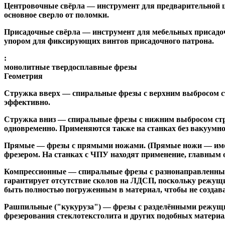
Центровочные свёрла
— инструмент для предварительной ц
основное сверло от поломки.
Присадочные свёрла
— инструмент для мебельных присадоч
упором для фиксирующих винтов присадочного патрона.
:
монолитные твердосплавные фрезы
Геометрия
Стружка вверх
— спиральные фрезы с верхним выбросом стр
эффективно.
Стружка вниз
— спиральные фрезы с нижним выбросом стру
одновременно. Применяются также на станках без вакуумно
Прямые
— фрезы с прямыми ножами. (Прямые ножи — имеющ
фрезером. На станках с ЧПУ находят применение, главным 
Компрессионные
— спиральные фрезы с разнонаправленным
гарантирует отсутствие сколов на ЛДСП, поскольку режущ
быть полностью погруженным в материал, чтобы не создава
Рашпильные ("кукуруза")
— фрезы с разделёнными режущим
фрезерования стеклотекстолита и других подобных материа