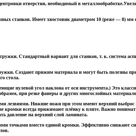
ентровки отверстия, необходимый в металлообработке.Увели
ных станков. Имеет хвостовик диаметром 10 (реже — 8) мм
ужки. Стандартный вариант для станков, т. к. система асп
жки. Создают прижим материала и могут быть полезны при ф
го стола.
ие нулевой угол наклона от оси инструмента.) Это класси
образом, при резке фанеры и других многослойных материало
и лезвиями. Нижние ножи при этом имеют верхний выброс с
ие кромки всегда прижимают плёнку к плите. Важно понимат
ть давление на верхний слой ламината.
и точками вместо единой кромки. Эффективно снижают сил
лов.