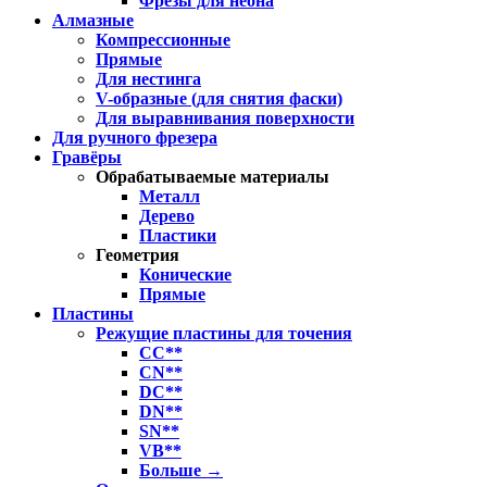
Фрезы для неона
Алмазные
Компрессионные
Прямые
Для нестинга
V-образные (для снятия фаски)
Для выравнивания поверхности
Для ручного фрезера
Гравёры
Обрабатываемые материалы
Металл
Дерево
Пластики
Геометрия
Конические
Прямые
Пластины
Режущие пластины для точения
CC**
CN**
DC**
DN**
SN**
VB**
Больше
→