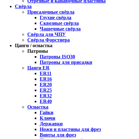
Отрезные и канавочные пластины
Свёрла
Присадочные свёрла
Глухие свёрла
Сквозные свёрла
Чашечные свёрла
Свёрла для ЧПУ
Свёрла Форстнера
Цанги / оснастка
Патроны
Патроны ISO30
Патроны для присадки
Цанги ER
ER11
ER16
ER20
ER25
ER32
ER40
Оснастка
Гайки
Ключи
Державки
Ножи и пластины для фрез
Винты для фрез