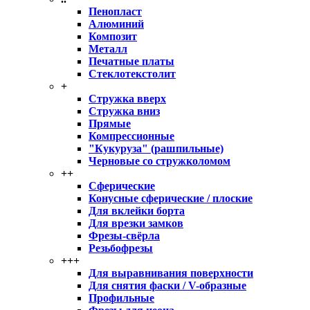
Пенопласт
Алюминий
Композит
Металл
Печатные платы
Стеклотекстолит
+
Стружка вверх
Стружка вниз
Прямые
Компрессионные
"Кукуруза" (рашпильные)
Черновые со стружколомом
++
Сферические
Конусные сферические / плоские
Для вклейки борта
Для врезки замков
Фрезы-свёрла
Резьбофрезы
+++
Для выравнивания поверхности
Для снятия фаски / V-образные
Профильные