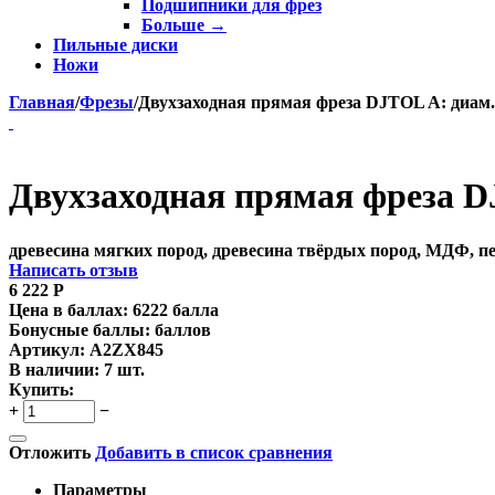
Подшипники для фрез
Больше
→
Пильные диски
Ножи
Главная
/
Фрезы
/
Двухзаходная прямая фреза DJTOL A: диам. 
Двухзаходная прямая фреза DJ
древесина мягких пород, древесина твёрдых пород, МДФ, п
Написать отзыв
6 222
Р
Цена в баллах:
6222 балла
Бонусные баллы:
баллов
Артикул:
A2ZX845
В наличии:
7 шт.
Купить:
+
−
Отложить
Добавить в список сравнения
Параметры