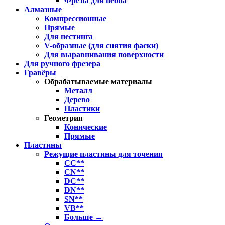
Фрезы для неона
Алмазные
Компрессионные
Прямые
Для нестинга
V-образные (для снятия фаски)
Для выравнивания поверхности
Для ручного фрезера
Гравёры
Обрабатываемые материалы
Металл
Дерево
Пластики
Геометрия
Конические
Прямые
Пластины
Режущие пластины для точения
CC**
CN**
DC**
DN**
SN**
VB**
Больше
→