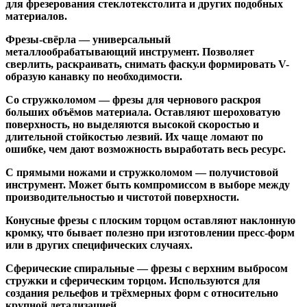
для фрезерования стеклотекстолита и других подобных
материалов.
Фрезы-свёрла
— универсальный
металлообрабатывающий инструмент. Позволяет
сверлить, раскраивать, снимать фаску.и формировать V-
образую канавку по необходимости.
Со стружколомом
— фрезы для чернового раскроя
больших объёмов материала. Оставляют шероховатую
поверхность, но выделяются высокой скоростью и
длительной стойкостью лезвий. Их чаще ломают по
ошибке, чем дают возможность выработать весь ресурс.
С прямыми ножами и стружколомом
— получистовой
инструмент. Может быть компромиссом в выборе между
производительностью и чистотой поверхности.
Конусные фрезы с плоским торцом
оставляют наклонную
кромку, что бывает полезно при изготовлении пресс-форм
или в других специфических случаях.
Сферические спиральные
— фрезы с верхним выбросом
стружки и сферическим торцом. Используются для
создания рельефов и трёхмерных форм с относительно
крупной детализацией.