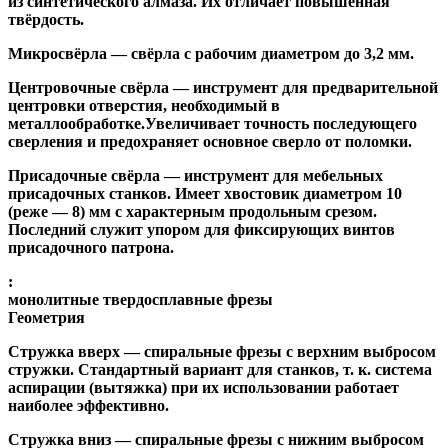
из синтетического алмаза. Их отличает повышенная
твёрдость.
Микросвёрла
— свёрла с рабочим диаметром до 3,2 мм.
Центровочные свёрла
— инструмент для предварительной
центровки отверстия, необходимый в
металлообработке.Увеличивает точность последующего
сверления и предохраняет основное сверло от поломки.
Присадочные свёрла
— инструмент для мебельных
присадочных станков. Имеет хвостовик диаметром 10
(реже — 8) мм с характерным продольным срезом.
Последний служит упором для фиксирующих винтов
присадочного патрона.
:
монолитные твердосплавные фрезы
Геометрия
Стружка вверх
— спиральные фрезы с верхним выбросом
стружки. Стандартный вариант для станков, т. к. система
аспирации (вытяжка) при их использовании работает
наиболее эффективно.
Стружка вниз
— спиральные фрезы с нижним выбросом