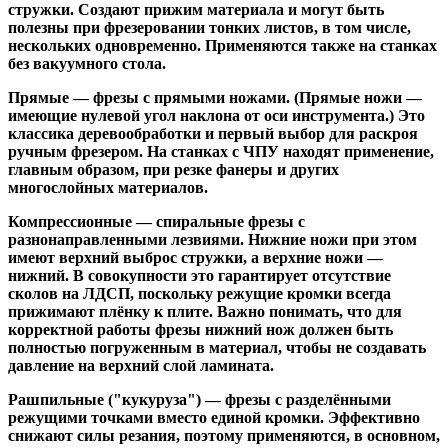
стружки. Создают прижим материала и могут быть
полезны при фрезеровании тонких листов, в том числе,
нескольких одновременно. Применяются также на станках
без вакуумного стола.
Прямые
— фрезы с прямыми ножами. (Прямые ножи —
имеющие нулевой угол наклона от оси инструмента.) Это
классика деревообработки и первый выбор для раскроя
ручным фрезером. На станках с ЧПУ находят применение,
главным образом, при резке фанеры и других
многослойных материалов.
Компрессионные
— спиральные фрезы с
разнонаправленными лезвиями. Нижние ножи при этом
имеют верхний выброс стружки, а верхние ножи —
нижний. В совокупности это гарантирует отсутствие
сколов на ЛДСП, поскольку режущие кромки всегда
прижимают плёнку к плите. Важно понимать, что для
корректной работы фрезы нижний нож должен быть
полностью погруженным в материал, чтобы не создавать
давление на верхний слой ламината.
Рашпильные ("кукуруза")
— фрезы с разделёнными
режущими точками вместо единой кромки. Эффективно
снижают силы резания, поэтому применяются, в основном,