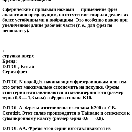
Сферические с прямыми ножами
— применение фрез
аналогично предыдущим, но отсутствие спирали делает их
более устойчивыми к вибрациям. Это особенно важно при
увеличенной длине рабочей части (т. е., для фрез по
пенопласту).
:
стружка вверх
Бренд:
DJTOL, Китай
Серия фрез
DJTOL N
подойдёт начинающим фрезеровщикам или тем,
кто хочет максимально сэкономить на покупке. Фрезы
этой серии изготавливаются из мелкозернистого (размер
зерна 0,8 — 1,3 мкм) твёрдого сплава K10.
DJTOL A
.
Фрезы изготовлены из сплава K200 от CB-
Ceratizit. Этот сплав производится в Тайване и относится к
субмикронному классу (размер зерна 0,6 — 0,8).
DJTOL AA.
Фрезы этой серии изготавливаются из