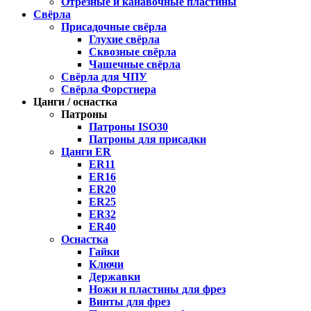
Отрезные и канавочные пластины
Свёрла
Присадочные свёрла
Глухие свёрла
Сквозные свёрла
Чашечные свёрла
Свёрла для ЧПУ
Свёрла Форстнера
Цанги / оснастка
Патроны
Патроны ISO30
Патроны для присадки
Цанги ER
ER11
ER16
ER20
ER25
ER32
ER40
Оснастка
Гайки
Ключи
Державки
Ножи и пластины для фрез
Винты для фрез