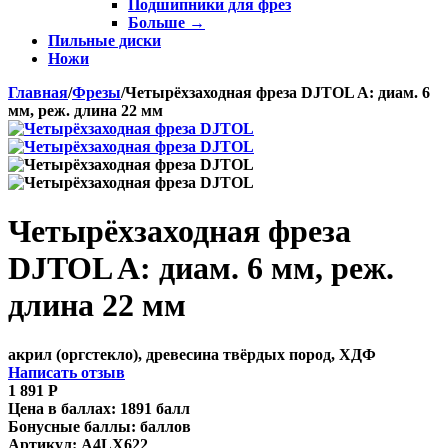
Подшипники для фрез
Больше
→
Пильные диски
Ножи
Главная
/
Фрезы
/
Четырёхзаходная фреза DJTOL A: диам. 6
мм, реж. длина 22 мм
Четырёхзаходная фреза
DJTOL A: диам. 6 мм, реж.
длина 22 мм
акрил (оргстекло), древесина твёрдых пород, ХДФ
Написать отзыв
1 891
Р
Цена в баллах:
1891 балл
Бонусные баллы:
баллов
Артикул:
A4LX622