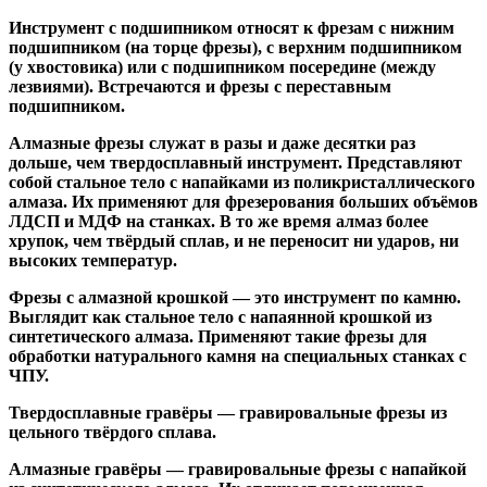
Инструмент с подшипником относят к
фрезам с нижним
подшипником
(на торце фрезы),
с верхним подшипником
(у хвостовика) или
с подшипником посередине
(между
лезвиями). Встречаются и
фрезы с переставным
подшипником
.
Алмазные фрезы
служат в разы и даже десятки раз
дольше, чем твердосплавный инструмент. Представляют
собой стальное тело с напайками из поликристаллического
алмаза. Их применяют для фрезерования больших объёмов
ЛДСП и МДФ на станках. В то же время алмаз более
хрупок, чем твёрдый сплав, и не переносит ни ударов, ни
высоких температур.
Фрезы с алмазной крошкой
— это инструмент по камню.
Выглядит как стальное тело с напаянной крошкой из
синтетического алмаза. Применяют такие фрезы для
обработки натурального камня на специальных станках с
ЧПУ.
Твердосплавные гравёры
— гравировальные фрезы из
цельного твёрдого сплава.
Алмазные гравёры
— гравировальные фрезы с напайкой