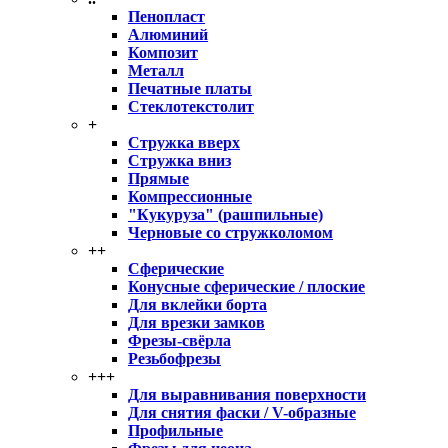
Пенопласт
Алюминий
Композит
Металл
Печатные платы
Стеклотекстолит
+
Стружка вверх
Стружка вниз
Прямые
Компрессионные
"Кукуруза" (рашпильные)
Черновые со стружколомом
++
Сферические
Конусные сферические / плоские
Для вклейки борта
Для врезки замков
Фрезы-свёрла
Резьбофрезы
+++
Для выравнивания поверхности
Для снятия фаски / V-образные
Профильные