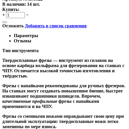
В наличии:
14 шт.
Купить:
+
−
Отложить
Добавить в список сравнения
Параметры
Отзывы
Тип инструмента
Твердосплавные фрезы
— инструмент из сплавов на
основе карбида вольфрама для фрезерования на станках с
ЧПУ. Отличается высокой точностью изготовления и
твёрдостью.
Ф
резы с напайками
рекомендованы для ручных фрезеров.
На станках могут создавать повышенное биение, быстрее
изнашивают подшипники шпинделя. Впрочем,
качественные
профильные
фрезы с напайками
применяются и на ЧПУ.
Фрезы со сменными ножами
оправдывают свою цену при
длительной эксплуатации: твердосплавные ножи легко
заменимы по мере износа.