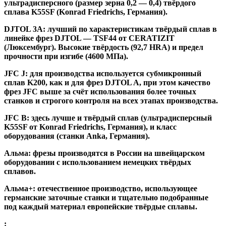
ультрадисперсного (размер зерна 0,2 — 0,4) твёрдого
сплава K55SF (Konrad Friedrichs, Германия).
DJTOL 3A:
лучший по характеристикам твёрдый сплав в
линейке фрез DJTOL — TSF44 от CERATIZIT
(Люксембург). Высокие твёрдость (92,7 HRA) и предел
прочности при изгибе (4600 МПа).
JFC J
:
для производства используется субмикронный
сплав K200, как и для фрез DJTOL A, при этом качество
фрез JFC выше за счёт использования более точных
станков и строгого контроля на всех этапах производства.
JFC B:
здесь лучше и твёрдый сплав (ультрадисперсный
K55SF от Konrad Friedrichs, Германия), и класс
оборудования (станки Anka, Германия).
Альма
: фрезы производятся в России на швейцарском
оборудовании с использованием немецких твёрдых
сплавов.
Альма+
: отечественное производство, использующее
германские заточные станки и тщательно подобранные
под каждый материал европейские твёрдые сплавы.
: